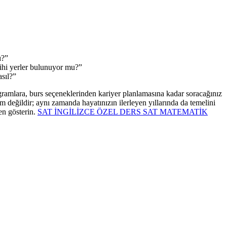
ı?”
rihi yerler bulunuyor mu?”
asıl?”
ramlara, burs seçeneklerinden kariyer planlamasına kadar soracağınız
 değildir; aynı zamanda hayatınızın ilerleyen yıllarında da temelini
en gösterin.
SAT İNGİLİZCE ÖZEL DERS
SAT MATEMATİK