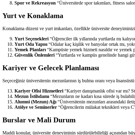
Spor ve Rekreasyon
“Üniversitede spor takımları, fitness salon
Yurt ve Konaklama
Konaklama düzeni ve yurt imkanları, özellikle üniversite deneyiminizin
Yurt Seçenekleri
“Öğrenciler ilk yıllarında yurtlarda mı kal
Yurt Oda Yapısı
“Odalar kaç kişilik ve banyolar ortak mı, yok
Yemek Planları
“Kampüste yemek hizmeti nasıldır ve yemek p
Güvenlik Önlemleri
“Yurtlarda ve kampüs genelinde hangi gü
Kariyer ve Gelecek Planlaması
Seçeceğiniz üniversitenin mezunlarının iş bulma oranı veya lisansüstü 
Kariyer Ofisi Hizmetleri
“Kariyer danışmanlık ofisi var mı? St
Mezun İstihdamı
“Mezunların ne kadarı kısa sürede iş bulabili
Alumni (Mezun) Ağı
“Üniversitenin mezunları arasındaki iletiş
Atölye ve Seminerler
“Öğrencilerin mülakat teknikleri veya CV
Burslar ve Mali Durum
Maddi konular, üniversite deneyiminin sürdürülebilirliği açısından büy