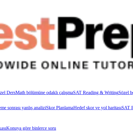
zel Ders
Math bölümüne odaklı çalışma
SAT Reading & Writing
Sözel b
me sonrası yanlış analizi
Skor Planlama
Hedef skor ve yol haritası
SAT P
ası
Konuya göre binlerce soru