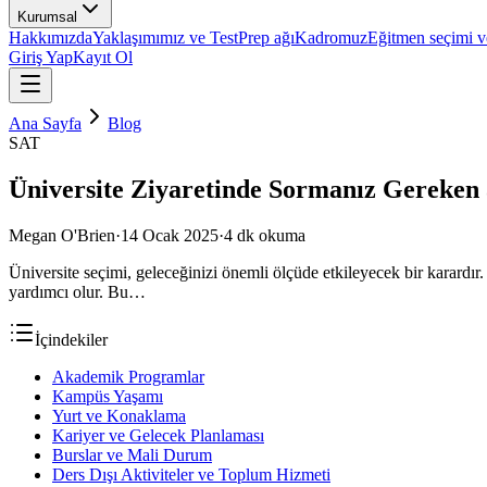
Kurumsal
Hakkımızda
Yaklaşımımız ve TestPrep ağı
Kadromuz
Eğitmen seçimi ve
Giriş Yap
Kayıt Ol
Ana Sayfa
Blog
SAT
Üniversite Ziyaretinde Sormanız Gereken
Megan O'Brien
·
14 Ocak 2025
·
4
dk okuma
Üniversite seçimi, geleceğinizi önemli ölçüde etkileyecek bir karardı
yardımcı olur. Bu…
İçindekiler
Akademik Programlar
Kampüs Yaşamı
Yurt ve Konaklama
Kariyer ve Gelecek Planlaması
Burslar ve Mali Durum
Ders Dışı Aktiviteler ve Toplum Hizmeti