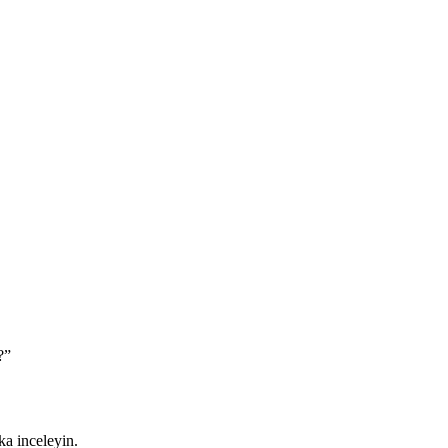
?”
ka inceleyin.