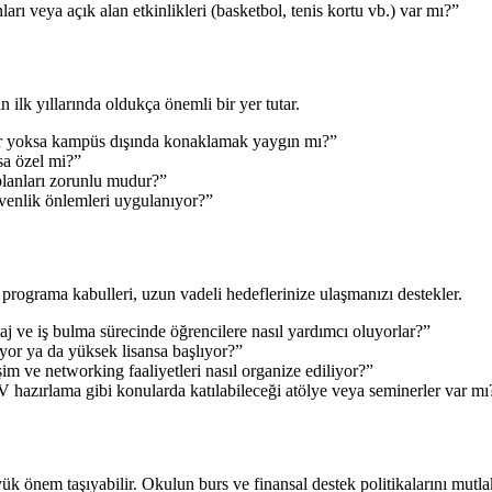
ları veya açık alan etkinlikleri (basketbol, tenis kortu vb.) var mı?”
 ilk yıllarında oldukça önemli bir yer tutar.
ıyor yoksa kampüs dışında konaklamak yaygın mı?”
sa özel mi?”
lanları zorunlu mudur?”
venlik önlemleri uygulanıyor?”
programa kabulleri, uzun vadeli hedeflerinize ulaşmanızı destekler.
aj ve iş bulma sürecinde öğrencilere nasıl yardımcı oluyorlar?”
yor ya da yüksek lisansa başlıyor?”
im ve networking faaliyetleri nasıl organize ediliyor?”
 hazırlama gibi konularda katılabileceği atölye veya seminerler var mı
ük önem taşıyabilir. Okulun burs ve finansal destek politikalarını mutla