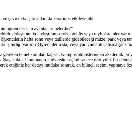
 çevredeki iş fırsatları da kararınızı etkileyebilir.
öğrenciler için avantajları nelerdir?”
irde dolaşımını kolaylaştıran servis, otobüs veya raylı sistemler var m
öğrencilerin hafta sonu veya tatillerde gidebileceği müze, park veya ta
a iş birliği var mı? Öğrencilerin staj veya yarı zamanlı çalışma şansı n
nız gereken temel konuları kapsar. Kampüs atmosferinden akademik prog
layacaktır. Unutmayın, üniversite seçimi sadece dört yıllık bir deneyim
merak ettiğiniz her detayı mutlaka sorarak, en bilinçli seçimi yapmaya öz