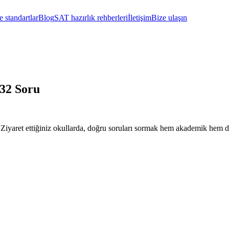
 standartlar
Blog
SAT hazırlık rehberleri
İletişim
Bize ulaşın
 32 Soru
r. Ziyaret ettiğiniz okullarda, doğru soruları sormak hem akademik hem 