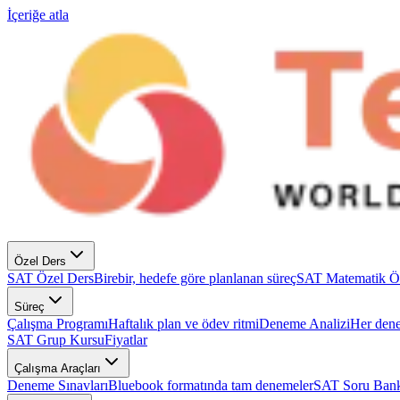
İçeriğe atla
Özel Ders
SAT Özel Ders
Birebir, hedefe göre planlanan süreç
SAT Matematik Ö
Süreç
Çalışma Programı
Haftalık plan ve ödev ritmi
Deneme Analizi
Her dene
SAT Grup Kursu
Fiyatlar
Çalışma Araçları
Deneme Sınavları
Bluebook formatında tam denemeler
SAT Soru Bank