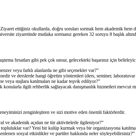
r. Ziyaret ettiğiniz okullarda, doğru soruları sormak hem akademik hem 
versite ziyaretinde mutlaka sormanız gereken 32 soruyu 8 başlık altınd
tırma fırsatları gibi pek çok unsur, gelecekteki başarınız için belirleyici
zer veya farklı alanlarda ne gibi seçenekler var?”
dir ve derslerde hangi öğretim yöntemleri (ders, seminer, laboratuvar 
e veya stajlara katılmaları ne kadar teşvik ediliyor?”
konularla ilgili rehberlik sağlayacak danışmanlık hizmetleri mevcut 
eneyiminizi zenginleştiren ve sizi motive eden önemli faktörlerdir.
l ve akademik açıdan ne tür aktivitelerle ilgileniyor?”
topluluklar var? Yeni bir kulüp kurmak veya bir organizasyona katılm
lenen sosyal etkinlikler ve partiler hakkında neler söyleyebilirsiniz?”