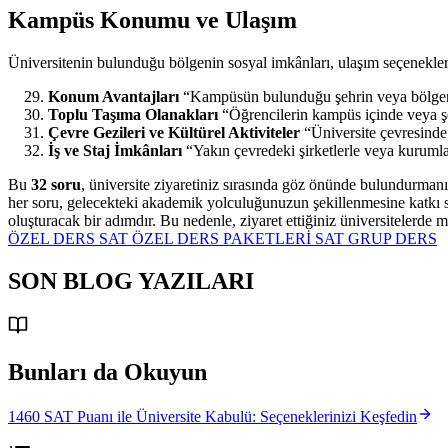
Kampüs Konumu ve Ulaşım
Üniversitenin bulunduğu bölgenin sosyal imkânları, ulaşım seçenekleri ve
Konum Avantajları
“Kampüsün bulunduğu şehrin veya bölgenin 
Toplu Taşıma Olanakları
“Öğrencilerin kampüs içinde veya şeh
Çevre Gezileri ve Kültürel Aktiviteler
“Üniversite çevresinde 
İş ve Staj İmkânları
“Yakın çevredeki şirketlerle veya kurumlarl
Bu
32 soru
, üniversite ziyaretiniz sırasında göz önünde bulundurma
her soru, gelecekteki akademik yolculuğunuzun şekillenmesine katkı sağ
oluşturacak bir adımdır. Bu nedenle, ziyaret ettiğiniz üniversitelerde 
ÖZEL DERS
SAT ÖZEL DERS PAKETLERİ
SAT GRUP DERS
SON BLOG YAZILARI
Bunları da Okuyun
1460 SAT Puanı ile Üniversite Kabulü: Seçeneklerinizi Keşfedin