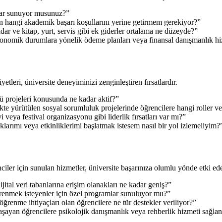
slar sunuyor musunuz?”
n hangi akademik başarı koşullarını yerine getirmem gerekiyor?”
dar ve kitap, yurt, servis gibi ek giderler ortalama ne düzeyde?”
konomik durumlara yönelik ödeme planları veya finansal danışmanlık hi
yetleri, üniversite deneyiminizi zenginleştiren fırsatlardır.
 projeleri konusunda ne kadar aktif?”
kte yürütülen sosyal sorumluluk projelerinde öğrencilere hangi roller ve
veya festival organizasyonu gibi liderlik fırsatları var mı?”
klarımı veya etkinliklerimi başlatmak istesem nasıl bir yol izlemeliyim?
r için sunulan hizmetler, üniversite başarınıza olumlu yönde etki ede
tal veri tabanlarına erişim olanakları ne kadar geniş?”
ğrenmek isteyenler için özel programlar sunuluyor mu?”
 öğrenme ihtiyaçları olan öğrencilere ne tür destekler veriliyor?”
şayan öğrencilere psikolojik danışmanlık veya rehberlik hizmeti sağla