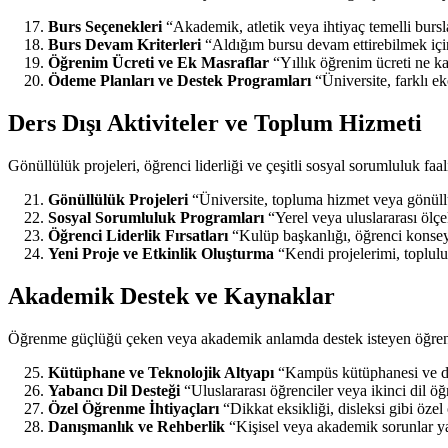
Burs Seçenekleri
“Akademik, atletik veya ihtiyaç temelli bur
Burs Devam Kriterleri
“Aldığım bursu devam ettirebilmek içi
Öğrenim Ücreti ve Ek Masraflar
“Yıllık öğrenim ücreti ne ka
Ödeme Planları ve Destek Programları
“Üniversite, farklı e
Ders Dışı Aktiviteler ve Toplum Hizmeti
Gönüllülük projeleri, öğrenci liderliği ve çeşitli sosyal sorumluluk faali
Gönüllülük Projeleri
“Üniversite, topluma hizmet veya gönüllü
Sosyal Sorumluluk Programları
“Yerel veya uluslararası ölçe
Öğrenci Liderlik Fırsatları
“Kulüp başkanlığı, öğrenci konseyi 
Yeni Proje ve Etkinlik Oluşturma
“Kendi projelerimi, toplulu
Akademik Destek ve Kaynaklar
Öğrenme güçlüğü çeken veya akademik anlamda destek isteyen öğrencile
Kütüphane ve Teknolojik Altyapı
“Kampüs kütüphanesi ve diji
Yabancı Dil Desteği
“Uluslararası öğrenciler veya ikinci dil ö
Özel Öğrenme İhtiyaçları
“Dikkat eksikliği, disleksi gibi özel
Danışmanlık ve Rehberlik
“Kişisel veya akademik sorunlar ya