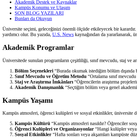
Akademik Destek ve Kaynaklar
Kampüs Konumu ve Ulaşım
SON BLOG YAZILARI
Bunları da Okuyun
Üniversite seçimi, geleceğinizi önemli ölçüde etkileyecek bir karardı
yardımcı olur. Bu yazıda,
U.S. News
kaynağından da yararlanarak, üni
Akademik Programlar
Üniversitede sunulan programların çeşitliliği, sınıf mevcudu, staj ve araş
Bölüm Seçenekleri
“Burada okumak istediğim bölüm dışında ben
Sınıf Mevcudu ve Öğretim Metodu
“Ortalama sınıf mevcudu ne
Staj ve Araştırma İmkânları
“Öğrencilerin araştırma projelerin
Akademik Danışmanlık
“Seçtiğim bölüm veya genel akademik 
Kampüs Yaşamı
Kampüs atmosferi, öğrenci kulüpleri ve sosyal etkinlikler, üniversite d
Kampüs Kültürü
“Kampüs atmosferi nasıldır? Öğrenciler sosya
Öğrenci Kulüpleri ve Organizasyonlar
“Hangi kulüpler veya 
Sosyal Etkinlikler
“Hafta sonları veya akşamları kampüste düzen