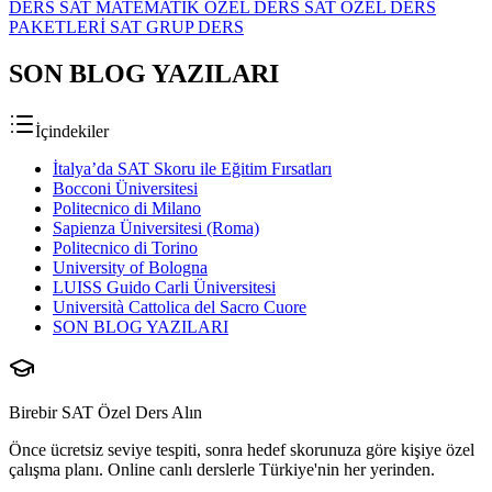
DERS
SAT MATEMATİK ÖZEL DERS
SAT ÖZEL DERS
PAKETLERİ
SAT GRUP DERS
SON BLOG YAZILARI
İçindekiler
İtalya’da SAT Skoru ile Eğitim Fırsatları
Bocconi Üniversitesi
Politecnico di Milano
Sapienza Üniversitesi (Roma)
Politecnico di Torino
University of Bologna
LUISS Guido Carli Üniversitesi
Università Cattolica del Sacro Cuore
SON BLOG YAZILARI
Birebir SAT Özel Ders Alın
Önce ücretsiz seviye tespiti, sonra hedef skorunuza göre kişiye özel
çalışma planı. Online canlı derslerle Türkiye'nin her yerinden.