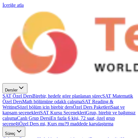
İçeriğe atla
Dersler
SAT Özel Ders
Birebir, hedefe göre planlanan süreç
SAT Matematik
Özel Ders
Math bölümüne odaklı çalışma
SAT Reading &
Writing
Sözel bölüm için birebir ders
Özel Ders Paketleri
Saat ve
kapsam seçenekleri
SAT Kursu Seçenekleri
Grup, birebir ve bağımsız
çalışma
Canlı Grup Dersi
En fazla 6 kişi, 72 saat, özel grup
seçeneği
Özel Ders mi, Kurs mu?
9 maddede karşılaştırma
Süreç