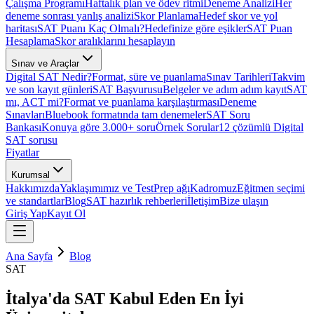
Çalışma Programı
Haftalık plan ve ödev ritmi
Deneme Analizi
Her
deneme sonrası yanlış analizi
Skor Planlama
Hedef skor ve yol
haritası
SAT Puanı Kaç Olmalı?
Hedefinize göre eşikler
SAT Puan
Hesaplama
Skor aralıklarını hesaplayın
Sınav ve Araçlar
Digital SAT Nedir?
Format, süre ve puanlama
Sınav Tarihleri
Takvim
ve son kayıt günleri
SAT Başvurusu
Belgeler ve adım adım kayıt
SAT
mı, ACT mi?
Format ve puanlama karşılaştırması
Deneme
Sınavları
Bluebook formatında tam denemeler
SAT Soru
Bankası
Konuya göre 3.000+ soru
Örnek Sorular
12 çözümlü Digital
SAT sorusu
Fiyatlar
Kurumsal
Hakkımızda
Yaklaşımımız ve TestPrep ağı
Kadromuz
Eğitmen seçimi
ve standartlar
Blog
SAT hazırlık rehberleri
İletişim
Bize ulaşın
Giriş Yap
Kayıt Ol
Ana Sayfa
Blog
SAT
İtalya'da SAT Kabul Eden En İyi