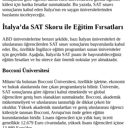
kitlesi için harika fırsatlar sunmaktadır. Bu yazıda, SAT sınavı
sonuçlarını kabul eden İtalya'nın en saygın üniversitelerinden
bazılarını inceleyeceğiz.
İtalya’da SAT Skoru ile Eğitim Fırsatları
ABD üniversitelerine benzer şekilde, bazı İtalyan üniversiteleri de
uluslararası öğrencilerden SAT sınav sonuçlarını başvurularda kabul
eder. Bu, özellikle İngilizce eğitim programları sunan üniversiteler
için geçerlidir. Aşağıda, İtalya'da SAT puanı ile başvurabileceğiniz
eğitim fırsatları ve bu sürece dair önemli noktalar yer almaktadır.
Bocconi Üniversitesi
Milano’da bulunan Bocconi Üniversitesi, özellikle işletme, ekonomi
ve hukuk alanlarında öne çıkan programlarıyla bilinir. Üniversite,
SAT sonuçlarına göre öğrenci kabul etmektedir ve global
öğrencilere geniş burs olanakları sunmaktadır. Bocconi, akademik
mükemmeliyeti ve uluslararası tanınırlığı ile dikkat çeken bir
okuldur. Yüksek akademik standartları ve geniş uluslararası öğrenci
kitlesiyle tanınan Bocconi, Avrupa'nın önde gelen eğitim
kurumlarından biridir​. Lisans öğrencileri için yıllık harç ücreti
genellikle 12.679 Euro civarındadır, yüksek lisans öğrencileri içinse
13.889 Euro'dur