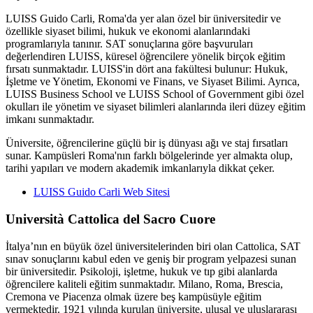
LUISS Guido Carli, Roma'da yer alan özel bir üniversitedir ve
özellikle siyaset bilimi, hukuk ve ekonomi alanlarındaki
programlarıyla tanınır. SAT sonuçlarına göre başvuruları
değerlendiren LUISS, küresel öğrencilere yönelik birçok eğitim
fırsatı sunmaktadır. LUISS'in dört ana fakültesi bulunur: Hukuk,
İşletme ve Yönetim, Ekonomi ve Finans, ve Siyaset Bilimi. Ayrıca,
LUISS Business School ve LUISS School of Government gibi özel
okulları ile yönetim ve siyaset bilimleri alanlarında ileri düzey eğitim
imkanı sunmaktadır.
Üniversite, öğrencilerine güçlü bir iş dünyası ağı ve staj fırsatları
sunar. Kampüsleri Roma'nın farklı bölgelerinde yer almakta olup,
tarihi yapıları ve modern akademik imkanlarıyla dikkat çeker​.
LUISS Guido Carli Web Sitesi
Università Cattolica del Sacro Cuore
İtalya’nın en büyük özel üniversitelerinden biri olan Cattolica, SAT
sınav sonuçlarını kabul eden ve geniş bir program yelpazesi sunan
bir üniversitedir. Psikoloji, işletme, hukuk ve tıp gibi alanlarda
öğrencilere kaliteli eğitim sunmaktadır. Milano, Roma, Brescia,
Cremona ve Piacenza olmak üzere beş kampüsüyle eğitim
vermektedir. 1921 yılında kurulan üniversite, ulusal ve uluslararası