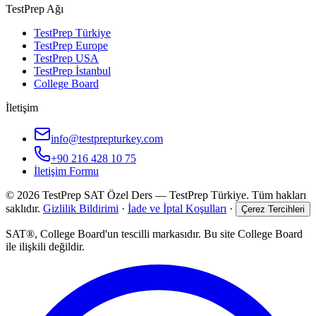
TestPrep Ağı
TestPrep Türkiye
TestPrep Europe
TestPrep USA
TestPrep İstanbul
College Board
İletişim
info@testprepturkey.com
+90 216 428 10 75
İletişim Formu
©
2026
TestPrep SAT Özel Ders
—
TestPrep Türkiye
. Tüm hakları
saklıdır.
Gizlilik Bildirimi
·
İade ve İptal Koşulları
·
Çerez Tercihleri
SAT®, College Board'un tescilli markasıdır. Bu site College Board
ile ilişkili değildir.