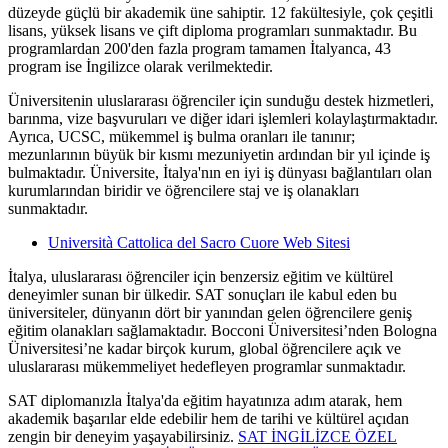
düzeyde güçlü bir akademik üne sahiptir. 12 fakültesiyle, çok çeşitli
lisans, yüksek lisans ve çift diploma programları sunmaktadır. Bu
programlardan 200'den fazla program tamamen İtalyanca, 43
program ise İngilizce olarak verilmektedir​.
Üniversitenin uluslararası öğrenciler için sunduğu destek hizmetleri,
barınma, vize başvuruları ve diğer idari işlemleri kolaylaştırmaktadır.
Ayrıca, UCSC, mükemmel iş bulma oranları ile tanınır;
mezunlarının büyük bir kısmı mezuniyetin ardından bir yıl içinde iş
bulmaktadır​. Üniversite, İtalya'nın en iyi iş dünyası bağlantıları olan
kurumlarından biridir ve öğrencilere staj ve iş olanakları
sunmaktadır.
Università Cattolica del Sacro Cuore Web Sitesi
İtalya, uluslararası öğrenciler için benzersiz eğitim ve kültürel
deneyimler sunan bir ülkedir. SAT sonuçları ile kabul eden bu
üniversiteler, dünyanın dört bir yanından gelen öğrencilere geniş
eğitim olanakları sağlamaktadır. Bocconi Üniversitesi’nden Bologna
Üniversitesi’ne kadar birçok kurum, global öğrencilere açık ve
uluslararası mükemmeliyet hedefleyen programlar sunmaktadır.
SAT diplomanızla İtalya'da eğitim hayatınıza adım atarak, hem
akademik başarılar elde edebilir hem de tarihi ve kültürel açıdan
zengin bir deneyim yaşayabilirsiniz.
SAT İNGİLİZCE ÖZEL