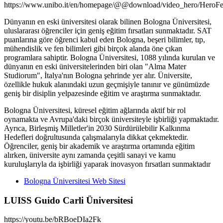
https://www.unibo.it/en/homepage/@@download/video_hero/HeroF
Dünyanın en eski üniversitesi olarak bilinen Bologna Üniversitesi,
uluslararası öğrenciler için geniş eğitim fırsatları sunmaktadır. SAT
puanlarına göre öğrenci kabul eden Bologna, beşeri bilimler, tıp,
mühendislik ve fen bilimleri gibi birçok alanda öne çıkan
programlara sahiptir. Bologna Üniversitesi, 1088 yılında kurulan ve
dünyanın en eski üniversitelerinden biri olan "Alma Mater
Studiorum", İtalya'nın Bologna şehrinde yer alır. Üniversite,
özellikle hukuk alanındaki uzun geçmişiyle tanınır ve günümüzde
geniş bir disiplin yelpazesinde eğitim ve araştırma sunmaktadır.
Bologna Üniversitesi, küresel eğitim ağlarında aktif bir rol
oynamakta ve Avrupa'daki birçok üniversiteyle işbirliği yapmaktadır.
Ayrıca, Birleşmiş Milletler'in 2030 Sürdürülebilir Kalkınma
Hedefleri doğrultusunda çalışmalarıyla dikkat çekmektedir.
Öğrenciler, geniş bir akademik ve araştırma ortamında eğitim
alırken, üniversite aynı zamanda çeşitli sanayi ve kamu
kuruluşlarıyla da işbirliği yaparak inovasyon fırsatları sunmaktadır
Bologna Üniversitesi Web Sitesi
LUISS Guido Carli Üniversitesi
https://youtu.be/bRBoeDIa2Fk