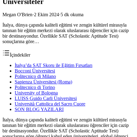
Üniversiteler
Megan O'Brien
·
2 Ekim 2024
·
5
dk okuma
İtalya, dünya çapında kaliteli eğitimi ve zengin kültürel mirasıyla
tanınan bir eğitim merkezi olarak uluslararası öğrenciler için cazip
bir destinasyondur. Özellikle SAT (Scholastic Aptitude Test)
sonuçlarına göre…
İçindekiler
İtalya’da SAT Skoru ile Eğitim Fırsatları
Bocconi Üniversitesi
Politecnico di Milano
Sapienza Üniversitesi (Roma)
Politecnico di Torino
University of Bologna
LUISS Guido Carli Üniversitesi
Università Cattolica del Sacro Cuore
SON BLOG YAZILARI
İtalya, dünya çapında kaliteli eğitimi ve zengin kültürel mirasıyla
tanınan bir eğitim merkezi olarak uluslararası öğrenciler için cazip
bir destinasyondur. Özellikle SAT (Scholastic Aptitude Test)
sonuçlarına göre öğrenci kabul eden üniversiteleri, global öğrenci