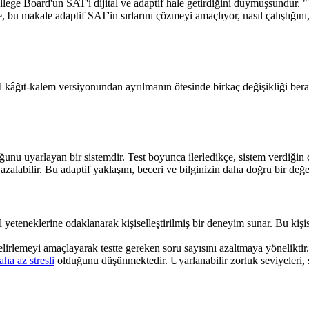
ege Board'un SAT'i dijital ve adaptif hale getirdiğini duymuşsundur. "Y
me, bu makale adaptif SAT'in sırlarını çözmeyi amaçlıyor, nasıl çalıştığını
 kâğıt-kalem versiyonundan ayrılmanın ötesinde birkaç değişikliği berabe
rluğunu uyarlayan bir sistemdir. Test boyunca ilerledikçe, sistem verdiği
si azalabilir. Bu adaptif yaklaşım, beceri ve bilginizin daha doğru bir de
zel yeteneklerine odaklanarak kişiselleştirilmiş bir deneyim sunar. Bu kiş
belirlemeyi amaçlayarak testte gereken soru sayısını azaltmaya yöneliktir.
aha az stresli
olduğunu düşünmektedir. Uyarlanabilir zorluk seviyeleri, sabi