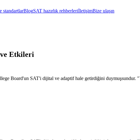
 standartlar
Blog
SAT hazırlık rehberleri
İletişim
Bize ulaşın
ve Etkileri
ege Board'un SAT'i dijital ve adaptif hale getirdiğini duymuşsundur. "Y