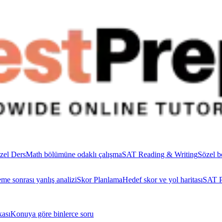
zel Ders
Math bölümüne odaklı çalışma
SAT Reading & Writing
Sözel b
me sonrası yanlış analizi
Skor Planlama
Hedef skor ve yol haritası
SAT P
ası
Konuya göre binlerce soru