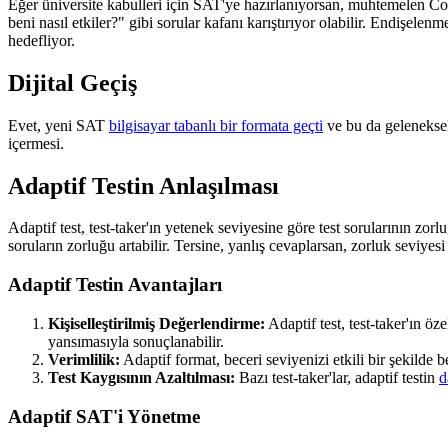
Eğer üniversite kabulleri için SAT'ye hazırlanıyorsan, muhtemelen Coll
beni nasıl etkiler?" gibi sorular kafanı karıştırıyor olabilir. Endişelen
hedefliyor.
Dijital Geçiş
Evet, yeni SAT
bilgisayar tabanlı bir formata geçti
ve bu da geleneksel
içermesi.
Adaptif Testin Anlaşılması
Adaptif test, test-taker'ın yetenek seviyesine göre test sorularının zo
soruların zorluğu artabilir. Tersine, yanlış cevaplarsan, zorluk seviye
Adaptif Testin Avantajları
Kişiselleştirilmiş Değerlendirme:
Adaptif test, test-taker'ın ö
yansımasıyla sonuçlanabilir.
Verimlilik:
Adaptif format, beceri seviyenizi etkili bir şekilde 
Test Kaygısının Azaltılması:
Bazı test-taker'lar, adaptif testin
d
Adaptif SAT'i Yönetme