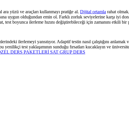
l ara yüzü ve araçları kullanmayı pratiğe al.
Dijital ortamla
rahat olmak, 
asına uygun olduğundan emin ol. Farklı zorluk seviyelerine karşı iyi don
t, test boyunca ilerleme hızını değiştirebileceği için zamanını etkili bir
lerindeki ilerlemeyi yansıtıyor. Adaptif testin nasıl çalıştığını anlamak 
, bu yenilikçi test yaklaşımının sunduğu fırsatları kucaklayın ve ünivers
ÖZEL DERS PAKETLERİ
SAT GRUP DERS