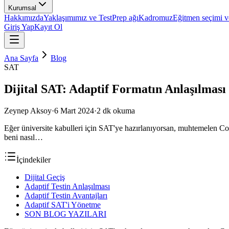
Kurumsal
Hakkımızda
Yaklaşımımız ve TestPrep ağı
Kadromuz
Eğitmen seçimi ve
Giriş Yap
Kayıt Ol
Ana Sayfa
Blog
SAT
Dijital SAT: Adaptif Formatın Anlaşılması 
Zeynep Aksoy
·
6 Mart 2024
·
2
dk okuma
Eğer üniversite kabulleri için SAT'ye hazırlanıyorsan, muhtemelen Coll
beni nasıl…
İçindekiler
Dijital Geçiş
Adaptif Testin Anlaşılması
Adaptif Testin Avantajları
Adaptif SAT'i Yönetme
SON BLOG YAZILARI