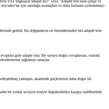
eni SAT bilgisayar tabanlı mı?" veya "Adaptif test nasıl çalışır ve
, test-taker'lar için sunduğu avantajları ve daha fazlasını aydınlatmayı
rinde getirdi. Bu değişimlerin en önemlilerinden biri adaptif testi
n cevaplara göre adapte olur. Bir soruyu doğru cevaplarsan, sonraki
ğerlendirmesini sağlamayı amaçlar.
iselleştirilmiş yaklaşım, akademik güçlerinizin daha doğru bir
t bir zorluk seviyesi testiyle ilişkilendirilen kaygıyı hafifletebilir.