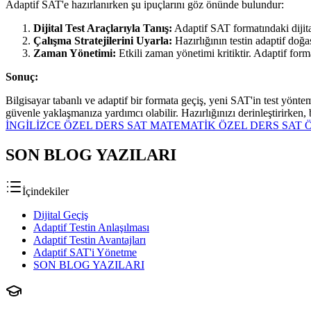
Adaptif SAT'e hazırlanırken şu ipuçlarını göz önünde bulundur:
Dijital Test Araçlarıyla Tanış:
Adaptif SAT formatındaki dijita
Çalışma Stratejilerini Uyarla:
Hazırlığının testin adaptif doğ
Zaman Yönetimi:
Etkili zaman yönetimi kritiktir. Adaptif forma
Sonuç:
Bilgisayar tabanlı ve adaptif bir formata geçiş, yeni SAT'in test yöntem
güvenle yaklaşmanıza yardımcı olabilir. Hazırlığınızı derinleştirirken
İNGİLİZCE ÖZEL DERS
SAT MATEMATİK ÖZEL DERS
SAT 
SON BLOG YAZILARI
İçindekiler
Dijital Geçiş
Adaptif Testin Anlaşılması
Adaptif Testin Avantajları
Adaptif SAT'i Yönetme
SON BLOG YAZILARI