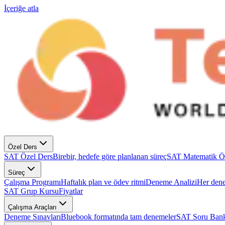
İçeriğe atla
Özel Ders
SAT Özel Ders
Birebir, hedefe göre planlanan süreç
SAT Matematik Ö
Süreç
Çalışma Programı
Haftalık plan ve ödev ritmi
Deneme Analizi
Her dene
SAT Grup Kursu
Fiyatlar
Çalışma Araçları
Deneme Sınavları
Bluebook formatında tam denemeler
SAT Soru Bank