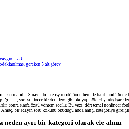
 yaygın tuzak
 odaklanılması gereken 5 alt görev
ions sorularıdır. Sınavın hem easy modülünde hem de hard modülünde karş
tığı hata, soruyu lineer bir denklem gibi okuyup kökleri yanlış işaretlem
ılır, sonra sınıfa özgü yöntem seçilir. Bu yazı, dört temel nonlinear f
. Amaç, bir adayın soru kökünü okuduğu anda hangi kategoriye girdiğini 
 neden ayrı bir kategori olarak ele alınır