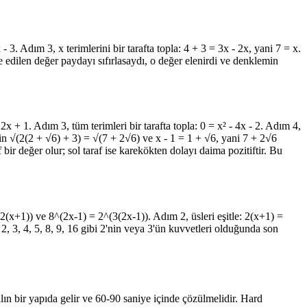
 3. Adım 3, x terimlerini bir tarafta topla: 4 + 3 = 3x - 2x, yani 7 = x.
e edilen değer paydayı sıfırlasaydı, o değer elenirdi ve denklemin
2x + 1. Adım 3, tüm terimleri bir tarafta topla: 0 = x² - 4x - 2. Adım 4,
çin √(2(2 + √6) + 3) = √(7 + 2√6) ve x - 1 = 1 + √6, yani 7 + 2√6
if bir değer olur; sol taraf ise karekökten dolayı daima pozitiftir. Bu
2(x+1)) ve 8^(2x-1) = 2^(3(2x-1)). Adım 2, üsleri eşitle: 2(x+1) =
2, 3, 4, 5, 8, 9, 16 gibi 2'nin veya 3'ün kuvvetleri olduğunda son
lın bir yapıda gelir ve 60-90 saniye içinde çözülmelidir. Hard