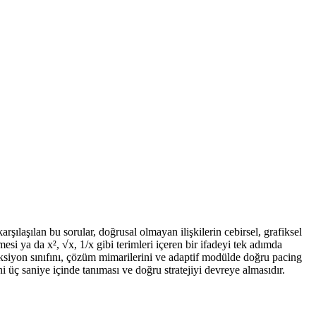
ılaşılan bu sorular, doğrusal olmayan ilişkilerin cebirsel, grafiksel
esi ya da x², √x, 1/x gibi terimleri içeren bir ifadeyi tek adımda
onksiyon sınıfını, çözüm mimarilerini ve adaptif modülde doğru pacing
üç saniye içinde tanıması ve doğru stratejiyi devreye almasıdır.