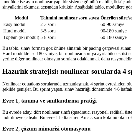
modülde ise aynı nonlinear yapı bir sisteme gömülü olabilir, iki-üç ad
sinyallerini okuması açısından kritiktir. Aşağıdaki tablo, modüllere gör
Modül
Tahmini nonlinear soru sayısı
Önerilen süre/s
Easy modül
2-3 soru
60-90 saniye
Hard modül
3-5 soru
90-180 saniye
Toplam (iki modül)
5-8 soru
60-180 saniye
Bu tablo, sınav formatı göz önüne alınarak bir pacing çerçevesi sunar
Hard modülde ise 180 saniye, bir nonlinear soruya ayrılabilecek üst s
yerine diğer nonlinear olmayan sorulara odaklanmak daha rasyoneldir
Hazırlık stratejisi: nonlinear sorularda 4 s
Nonlinear equations sorularında uzmanlaşmak, 4 sprint evresinden oluşa
şekilde genişler. Bu sprint yapısı, sınav hazırlığı döneminde 4-6 haftal
Evre 1, tanıma ve sınıflandırma pratiği
Bu evrede aday, dört nonlinear sınıfı (quadratic, rasyonel, radikal, üst
indirilmeye çalışılır. Bu evre 1 hafta sürer. Amaç, soru kökünü okur o
Evre 2, çözüm mimarisi otomasyonu