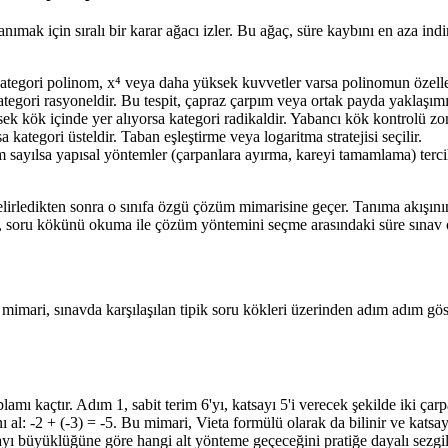
ak için sıralı bir karar ağacı izler. Bu ağaç, süre kaybını en aza indi
kategori polinom, x⁴ veya daha yüksek kuvvetler varsa polinomun özelleş
egori rasyoneldir. Bu tespit, çapraz çarpım veya ortak payda yaklaşımı
 kök içinde yer alıyorsa kategori radikaldir. Yabancı kök kontrolü zoru
tegori üsteldir. Taban eşleştirme veya logaritma stratejisi seçilir.
 sayılsa yapısal yöntemler (çarpanlara ayırma, kareyi tamamlama) tercih
irledikten sonra o sınıfa özgü çözüm mimarisine geçer. Tanıma akışının 
inde, soru kökünü okuma ile çözüm yöntemini seçme arasındaki süre sınav
mimari, sınavda karşılaşılan tipik soru kökleri üzerinden adım adım göste
amı kaçtır. Adım 1, sabit terim 6'yı, katsayı 5'i verecek şekilde iki ça
ını al: -2 + (-3) = -5. Bu mimari, Vieta formülü olarak da bilinir ve kat
yı büyüklüğüne göre hangi alt yönteme geçeceğini pratiğe dayalı sezgiler