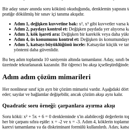
Bir aday sınav anında soru kökünü okuduğunda, denklemin yapısını tanım
pratiğe dökülmüş bir sınav içi tanıma akışıdır.
Adım 1, değişken kuvvetine bak:
x², x³ gibi kuvvetler varsa 
Adım 2, paydayı kontrol et:
Değişken paydada yer alıyorsa kat
Adım 3, kök işareti ara:
Değişken bir karekök veya daha yüksek
Adım 4, üs konumunu kontrol et:
Değişken üs konumundaysa ka
Adım 5, katsayı büyüklüğünü incele:
Katsayılar küçük ve tam
yöntemi daha güvenlidir.
Bu beş adım toplamda 10 saniyenin altında tamamlanır. Aday, sınıfı bel
üzerinde tekrarlanarak kazanılır. Bir öğrenci bu akışı içselleştirdiğ
Adım adım çözüm mimarileri
Her nonlinear sınıf için ayrı bir çözüm mimarisi vardır. Aşağıdaki dört 
eder; sayılar ve bağlamlar değişebilir, ancak çözüm akışı aynı kalır.
Quadratic soru örneği: çarpanlara ayırma akışı
Soru kökü: x² + 5x + 6 = 0 denkleminde x'in alabileceği değerlerin topl
her bir çarpanı sıfıra eşitle: x = -2 ve x = -3. Adım 4, köklerin toplam
kareyi tamamlama ya da diskriminant formülü kullanılırdı. Aday, katsa