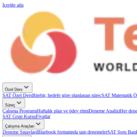
İçeriğe atla
Özel Ders
SAT Özel Ders
Birebir, hedefe göre planlanan süreç
SAT Matematik Ö
Süreç
Çalışma Programı
Haftalık plan ve ödev ritmi
Deneme Analizi
Her dene
SAT Grup Kursu
Fiyatlar
Çalışma Araçları
Deneme Sınavları
Bluebook formatında tam denemeler
SAT Soru Bank