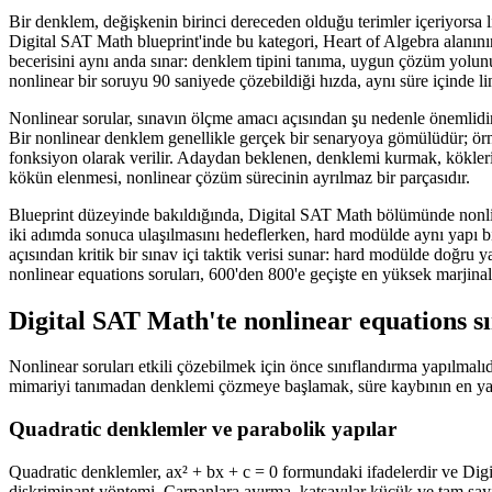
Bir denklem, değişkenin birinci dereceden olduğu terimler içeriyorsa l
Digital SAT Math blueprint'inde bu kategori, Heart of Algebra alanının 
becerisini aynı anda sınar: denklem tipini tanıma, uygun çözüm yolunu
nonlinear bir soruyu 90 saniyede çözebildiği hızda, aynı süre içinde li
Nonlinear sorular, sınavın ölçme amacı açısından şu nedenle önemlidi
Bir nonlinear denklem genellikle gerçek bir senaryoya gömülüdür; örneği
fonksiyon olarak verilir. Adaydan beklenen, denklemi kurmak, kökleri
kökün elenmesi, nonlinear çözüm sürecinin ayrılmaz bir parçasıdır.
Blueprint düzeyinde bakıldığında, Digital SAT Math bölümünde nonlin
iki adımda sonuca ulaşılmasını hedeflerken, hard modülde aynı yapı b
açısından kritik bir sınav içi taktik verisi sunar: hard modülde doğru
nonlinear equations soruları, 600'den 800'e geçişte en yüksek marjinal g
Digital SAT Math'te nonlinear equations sı
Nonlinear soruları etkili çözebilmek için önce sınıflandırma yapılmalı
mimariyi tanımadan denklemi çözmeye başlamak, süre kaybının en ya
Quadratic denklemler ve parabolik yapılar
Quadratic denklemler, ax² + bx + c = 0 formundaki ifadelerdir ve Digit
diskriminant yöntemi. Çarpanlara ayırma, katsayılar küçük ve tam sayı