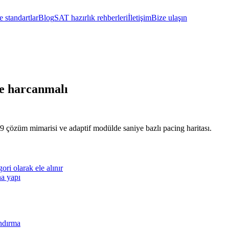
 standartlar
Blog
SAT hazırlık rehberleri
İletişim
Bize ulaşın
ye harcanmalı
 9 çözüm mimarisi ve adaptif modülde saniye bazlı pacing haritası.
ri olarak ele alınır
na yapı
andırma