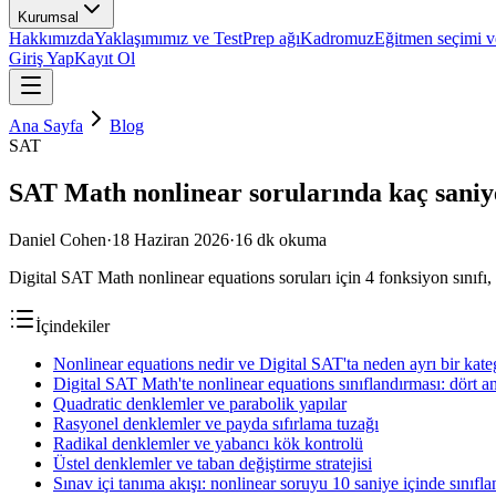
Kurumsal
Hakkımızda
Yaklaşımımız ve TestPrep ağı
Kadromuz
Eğitmen seçimi ve
Giriş Yap
Kayıt Ol
Ana Sayfa
Blog
SAT
SAT Math nonlinear sorularında kaç sani
Daniel Cohen
·
18 Haziran 2026
·
16
dk okuma
Digital SAT Math nonlinear equations soruları için 4 fonksiyon sınıfı,
İçindekiler
Nonlinear equations nedir ve Digital SAT'ta neden ayrı bir katego
Digital SAT Math'te nonlinear equations sınıflandırması: dört a
Quadratic denklemler ve parabolik yapılar
Rasyonel denklemler ve payda sıfırlama tuzağı
Radikal denklemler ve yabancı kök kontrolü
Üstel denklemler ve taban değiştirme stratejisi
Sınav içi tanıma akışı: nonlinear soruyu 10 saniye içinde sınıfl