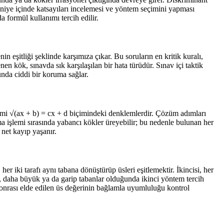
saniye içinde katsayıları incelemesi ve yöntem seçimini yapması
 formül kullanımı tercih edilir.
in eşitliği şeklinde karşımıza çıkar. Bu soruların en kritik kuralı,
n kök, sınavda sık karşılaşılan bir hata türüdür. Sınav içi taktik
unda ciddi bir koruma sağlar.
çimi √(ax + b) = cx + d biçimindeki denklemlerdir. Çözüm adımları
lma işlemi sırasında yabancı kökler üreyebilir; bu nedenle bulunan her
net kayıp yaşanır.
er iki tarafı aynı tabana dönüştürüp üsleri eşitlemektir. İkincisi, her
em, daha büyük ya da garip tabanlar olduğunda ikinci yöntem tercih
 sonrası elde edilen üs değerinin bağlamla uyumluluğu kontrol