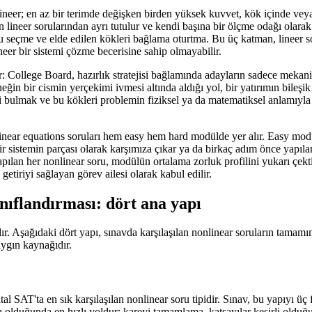
ineer; en az bir terimde değişken birden yüksek kuvvet, kök içinde veya p
lineer sorularından ayrı tutulur ve kendi başına bir ölçme odağı olarak d
 seçme ve elde edilen kökleri bağlama oturtma. Bu üç katman, lineer sor
neer bir sistemi çözme becerisine sahip olmayabilir.
r: College Board, hazırlık stratejisi bağlamında adayların sadece meka
n bir cismin yerçekimi ivmesi altında aldığı yol, bir yatırımın bileşik 
 bulmak ve bu kökleri problemin fiziksel ya da matematiksel anlamıyla
ear equations soruları hem easy hem hard modülde yer alır. Easy modüld
ir sistemin parçası olarak karşımıza çıkar ya da birkaç adım önce yapıl
 yapılan her nonlinear soru, modülün ortalama zorluk profilini yukarı çek
etiriyi sağlayan görev ailesi olarak kabul edilir.
nıflandırması: dört ana yapı
dır. Aşağıdaki dört yapı, sınavda karşılaşılan nonlinear soruların tamam
ygın kaynağıdır.
al SAT'ta en sık karşılaşılan nonlinear soru tipidir. Sınav, bu yapıyı üç
 olduğunda en hızlı yoldur; kareyi tamamlama, katsayılar kesirli olduğu