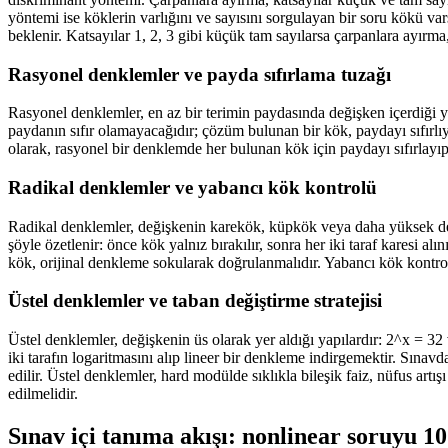
yöntemi ise köklerin varlığını ve sayısını sorgulayan bir soru kökü va
beklenir. Katsayılar 1, 2, 3 gibi küçük tam sayılarsa çarpanlara ayırma
Rasyonel denklemler ve payda sıfırlama tuzağı
Rasyonel denklemler, en az bir terimin paydasında değişken içerdiği yapıl
paydanın sıfır olamayacağıdır; çözüm bulunan bir kök, paydayı sıfırlıy
olarak, rasyonel bir denklemde her bulunan kök için paydayı sıfırlayı
Radikal denklemler ve yabancı kök kontrolü
Radikal denklemler, değişkenin karekök, küpkök veya daha yüksek dere
şöyle özetlenir: önce kök yalnız bırakılır, sonra her iki taraf karesi 
kök, orijinal denkleme sokularak doğrulanmalıdır. Yabancı kök kontrol
Üstel denklemler ve taban değiştirme stratejisi
Üstel denklemler, değişkenin üs olarak yer aldığı yapılardır: 2^x = 32 v
iki tarafın logaritmasını alıp lineer bir denkleme indirgemektir. Sına
edilir. Üstel denklemler, hard modülde sıklıkla bileşik faiz, nüfus ar
edilmelidir.
Sınav içi tanıma akışı: nonlinear soruyu 10