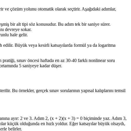
rir ve çözüm yolunu otomatik olarak seçtirir. Aşağıdaki adımlar,
miş bir alt tipi söz konusudur. Bu adım tek bir saniye sürer.
nı devreye sokar.
nlu hale gelir.
 edilir. Büyük veya kesirli katsayılarda formül ya da logaritma
pratiği, sınav öncesi haftada en az 30-40 farklı nonlinear soru
 ortamında 5 saniyeye kadar düşer.
rilir. Bu örnekler, gerçek sınav sorularının yapısal kalıplarını temsil
rpanına ayır: 2 ve 3. Adım 2, (x + 2)(x + 3) = 0 biçiminde yaz. Adım 3,
sayılar küçük olduğunda en hızlı yoldur. Eğer katsayılar büyük olsaydı,
le belirler.