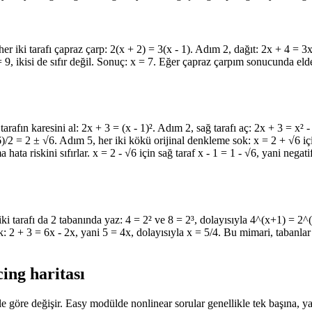
r iki tarafı çapraz çarp: 2(x + 2) = 3(x - 1). Adım 2, dağıt: 2x + 4 = 3x -
 9, ikisi de sıfır değil. Sonuç: x = 7. Eğer çapraz çarpım sonucunda eld
rafın karesini al: 2x + 3 = (x - 1)². Adım 2, sağ tarafı aç: 2x + 3 = x² - 
6)/2 = 2 ± √6. Adım 5, her iki kökü orijinal denkleme sok: x = 2 + √6 i
 hata riskini sıfırlar. x = 2 - √6 için sağ taraf x - 1 = 1 - √6, yani negat
 tarafı da 2 tabanında yaz: 4 = 2² ve 8 = 2³, dolayısıyla 4^(x+1) = 2^(
: 2 + 3 = 6x - 2x, yani 5 = 4x, dolayısıyla x = 5/4. Bu mimari, tabanlar 
ing haritası
le göre değişir. Easy modülde nonlinear sorular genellikle tek başına, ya