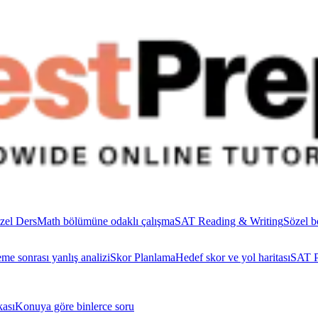
zel Ders
Math bölümüne odaklı çalışma
SAT Reading & Writing
Sözel b
me sonrası yanlış analizi
Skor Planlama
Hedef skor ve yol haritası
SAT P
ası
Konuya göre binlerce soru