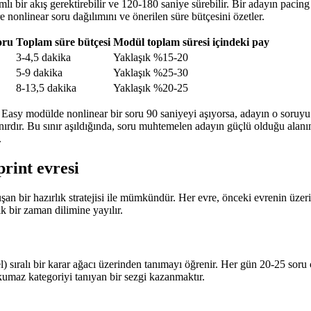
ımlı bir akış gerektirebilir ve 120-180 saniye sürebilir. Bir adayın pac
e nonlinear soru dağılımını ve önerilen süre bütçesini özetler.
oru
Toplam süre bütçesi
Modül toplam süresi içindeki pay
3-4,5 dakika
Yaklaşık %15-20
5-9 dakika
Yaklaşık %25-30
8-13,5 dakika
Yaklaşık %20-25
. Easy modülde nonlinear bir soru 90 saniyeyi aşıyorsa, adayın o soruyu
ınırdır. Bu sınır aşıldığında, soru muhtemelen adayın güçlü olduğu alan
.
print evresi
n bir hazırlık stratejisi ile mümkündür. Her evre, önceki evrenin üzeri
ık bir zaman dilimine yayılır.
el) sıralı bir karar ağacı üzerinden tanımayı öğrenir. Her gün 20-25 soru 
kumaz kategoriyi tanıyan bir sezgi kazanmaktır.