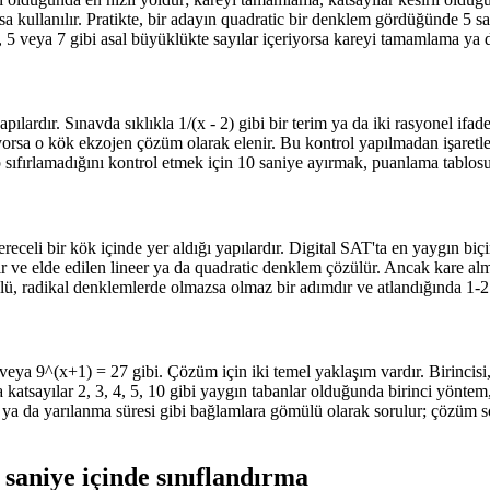
rsa kullanılır. Pratikte, bir adayın quadratic bir denklem gördüğünde 5 
, 5 veya 7 gibi asal büyüklükte sayılar içeriyorsa kareyi tamamlama ya da
ardır. Sınavda sıklıkla 1/(x - 2) gibi bir terim ya da iki rasyonel ifaden
orsa o kök ekzojen çözüm olarak elenir. Bu kontrol yapılmadan işaretlene
p sıfırlamadığını kontrol etmek için 10 saniye ayırmak, puanlama tablos
celi bir kök içinde yer aldığı yapılardır. Digital SAT'ta en yaygın bi
alınır ve elde edilen lineer ya da quadratic denklem çözülür. Ancak kare a
ü, radikal denklemlerde olmazsa olmaz bir adımdır ve atlandığında 1-2 
eya 9^(x+1) = 27 gibi. Çözüm için iki temel yaklaşım vardır. Birincisi, h
vda katsayılar 2, 3, 4, 5, 10 gibi yaygın tabanlar olduğunda birinci yönt
tışı ya da yarılanma süresi gibi bağlamlara gömülü olarak sorulur; çözüm
 saniye içinde sınıflandırma