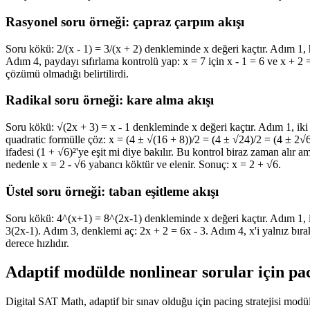
Rasyonel soru örneği: çapraz çarpım akışı
Soru kökü: 2/(x - 1) = 3/(x + 2) denkleminde x değeri kaçtır. Adım 1, he
Adım 4, paydayı sıfırlama kontrolü yap: x = 7 için x - 1 = 6 ve x + 2 =
çözümü olmadığı belirtilirdi.
Radikal soru örneği: kare alma akışı
Soru kökü: √(2x + 3) = x - 1 denkleminde x değeri kaçtır. Adım 1, iki ta
quadratic formülle çöz: x = (4 ± √(16 + 8))/2 = (4 ± √24)/2 = (4 ± 2√
ifadesi (1 + √6)²'ye eşit mi diye bakılır. Bu kontrol biraz zaman alır ama
nedenle x = 2 - √6 yabancı köktür ve elenir. Sonuç: x = 2 + √6.
Üstel soru örneği: taban eşitleme akışı
Soru kökü: 4^(x+1) = 8^(2x-1) denkleminde x değeri kaçtır. Adım 1, iki
3(2x-1). Adım 3, denklemi aç: 2x + 2 = 6x - 3. Adım 4, x'i yalnız bırak
derece hızlıdır.
Adaptif modülde nonlinear sorular için pac
Digital SAT Math, adaptif bir sınav olduğu için pacing stratejisi modü