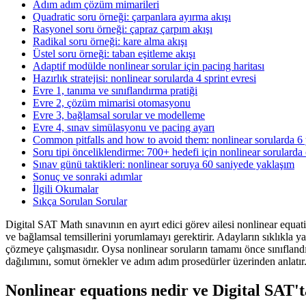
Adım adım çözüm mimarileri
Quadratic soru örneği: çarpanlara ayırma akışı
Rasyonel soru örneği: çapraz çarpım akışı
Radikal soru örneği: kare alma akışı
Üstel soru örneği: taban eşitleme akışı
Adaptif modülde nonlinear sorular için pacing haritası
Hazırlık stratejisi: nonlinear sorularda 4 sprint evresi
Evre 1, tanıma ve sınıflandırma pratiği
Evre 2, çözüm mimarisi otomasyonu
Evre 3, bağlamsal sorular ve modelleme
Evre 4, sınav simülasyonu ve pacing ayarı
Common pitfalls and how to avoid them: nonlinear sorularda 6
Soru tipi önceliklendirme: 700+ hedefi için nonlinear sorularda
Sınav günü taktikleri: nonlinear soruya 60 saniyede yaklaşım
Sonuç ve sonraki adımlar
İlgili Okumalar
Sıkça Sorulan Sorular
Digital SAT Math sınavının en ayırt edici görev ailesi nonlinear equat
ve bağlamsal temsillerini yorumlamayı gerektirir. Adayların sıklıkla yap
çözmeye çalışmasıdır. Oysa nonlinear soruların tamamı önce sınıflandır
dağılımını, somut örnekler ve adım adım prosedürler üzerinden anlatır
Nonlinear equations nedir ve Digital SAT'ta