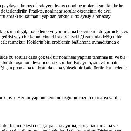
aydaya alınmış olarak yer alıyorsa nonlinear olarak sınıflandırılır.
eğerlendirilir. Pratikte, nonlinear sorular öğrencinin üç ayrı
ulardaki iki katmanlı yapıdan farklıdır; dolayısıyla bir aday
nik çözüm değil, modelleme ve yorumlama becerilerini de görmek ister.
getirisi veya bir kabın içindeki sıvı yüksekliği zamanla değişen bir
 eşleştirmektir. Köklerin biri problemin bağlamına uymadığında o
e bu sorular daha çok tek bir nonlinear yapının tanınmasını ve bir-
an bir dönüşümün devamı olarak sorulur. Bu ayrım, sınav formatı
tiği için puanlama tablosunda daha yüksek bir katkı üretir. Bu nedenle
ını kapsar. Her bir yapının kendine özgü bir çözüm mimarisi vardır;
 farklı biçimde test eder: çarpanlara ayırma, kareyi tamamlama ve
nda ya da kökler irrasyonel çıktığında devreye girer. Diskriminant