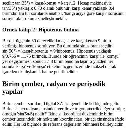
seçilir: tan(35°) = karşı/komşu = karşı/12. Hesap makinesiyle
tan(35°) yaklaşık 0,70 olarak bulunur; karşı kenar yaklaşık 8,4
birimdir. Bu tür sorularda anahtar, 'hangi açıya göre karşı?' sorusunu
soruyu okur okumaz netleştirmektir.
Örnek kalıp 2: Hipotenüs bulma
Bir dik üçgenin 50 derecelik dar açısı ve karşı kenarı 9 birim
verilmiş, hipotenüs soruluyor. Bu durumda sinüs oranı seçilir:
sin(50°) = karşı/hipotenüs = 9/hipotenüs. Hipotenüs yaklaşık
9/0,766 = 11,75 birimdir. Burada bir öğrencinin 'karşı' ile 'komşu'
yer değiştirmesi, sonucu 7-8 birim bandına taşır; o yüzden her
soruda 'karşı' ve 'komşu' etiketini üçgen üzerinde fiziksel olarak
işaretlemek alışkanlık haline getirilmelidir.
Birim çember, radyan ve periyodik
yapılar
Birim çember soruları, Digital SAT'ta genellikle iki biçimde gelir.
Birincisi, açı radyan cinsinden verilir ve trigonometrik değer sorulur;
örneğin 'sin(5π/6) nedir?' İkincisi, koordinat düzleminde birim
çember üzerindeki bir noktanın koordinatları, bir açı cinsinden ifade
edilir. Her iki biçimde de referans değerlerin bilinmesi belirleyicidir.