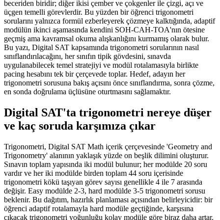
beceriden biridir; diğer ikisi çember ve çokgenler ile çizgi, açı ve
üçgen temelli görevlerdir. Bu yüzden bir öğrenci trigonometri
sorularını yalnızca formül ezberleyerek çözmeye kalktığında, adaptif
modülün ikinci aşamasında kendini SOH-CAH-TOA'nın ötesine
geçmiş ama kavramsal okuma alışkanlığını kurmamış olarak bulur.
Bu yazı, Digital SAT kapsamında trigonometri sorularının nasıl
sınıflandırılacağını, her sınıfın tipik gövdesini, sınavda
uygulanabilecek temel stratejiyi ve modül rotalamasıyla birlikte
pacing hesabını tek bir çerçevede toplar. Hedef, adayın her
trigonometri sorusuna bakış açısını önce sınıflandırma, sonra çözme,
en sonda doğrulama üçlüsüne oturtmasını sağlamaktır.
Digital SAT'ta trigonometri nereye düşer
ve kaç soruda karşımıza çıkar
Trigonometri, Digital SAT Math içerik çerçevesinde 'Geometry and
Trigonometry' alanının yaklaşık yüzde on beşlik dilimini oluşturur.
Sınavın toplam yapısında iki modül bulunur; her modülde 20 soru
vardır ve her iki modülde birden toplam 44 soru içerisinde
trigonometri kökü taşıyan görev sayısı genellikle 4 ile 7 arasında
değişir. Easy modülde 2-3, hard modülde 3-5 trigonometri sorusu
beklenir. Bu dağıtım, hazırlık planlaması açısından belirleyicidir: bir
öğrenci adaptif rotalamayla hard modüle geçtiğinde, karşısına
çıkacak trigonometri yoğunluğu kolay modüle göre biraz daha artar.