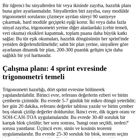
Bir öğrenci bu sinyallerden bir veya ikisinde zayıfsa, hazırlık planı
buna göre ayarlanmalıdır. Sinyallerden biri zayıfsa, easy modülde
trigonometri sorularını çözmeye ayrılan süreyi 90 saniyeye
çıkarmak, hard modüle geçişteki eşiği korur. İki veya daha fazla
sinyal zayıfsa, trigonometri yerine diğer alanlardaki (cebir temeli,
veri okuma) eksikleri kapatmak, toplam puana daha büyük katkı
sağlar. Bu tür eşik okumaları, hazırlık döngüsünün her sprint'inde
yeniden değerlendirilmelidir; sabit bir plan yerine, sinyallere göre
ayarlanan dinamik bir plan, 200-300 puanlık gelişim için daha
sağlıklı bir yol haritasıdır.
Çalışma planı: 4 sprint evresinde
trigonometri temeli
Trigonometri hazırlığı, dört sprint evresine bölünerek
yapılandırılabilir. Birinci evre, referans değerlerin ezberi ve birim
çemberin çizimidir. Bu evrede 5-7 günlük bir mikro döngü yeterlidir;
her gün 20 dakika, referans değerler tablosu yazılır ve birim çember
boş olarak çizilip değerler doldurulur. İkinci evre, dik üçgen oranı ve
SOH-CAH-TOA uygulamalarıdır. Bu evrede 30-40 soruluk bir
karışık blok çözülür; her soru sonrası, 'hangi oran seçildi, neden?'
sorusu yanıtlanır. Üçüncü evre, sinüs ve kosinüs teoremi
uygulamalarıdır. Bu evrede 25-30 soruluk bir blok, teorem seçim