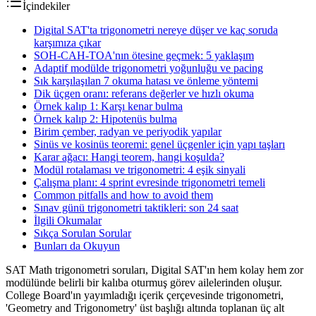
İçindekiler
Digital SAT'ta trigonometri nereye düşer ve kaç soruda
karşımıza çıkar
SOH-CAH-TOA'nın ötesine geçmek: 5 yaklaşım
Adaptif modülde trigonometri yoğunluğu ve pacing
Sık karşılaşılan 7 okuma hatası ve önleme yöntemi
Dik üçgen oranı: referans değerler ve hızlı okuma
Örnek kalıp 1: Karşı kenar bulma
Örnek kalıp 2: Hipotenüs bulma
Birim çember, radyan ve periyodik yapılar
Sinüs ve kosinüs teoremi: genel üçgenler için yapı taşları
Karar ağacı: Hangi teorem, hangi koşulda?
Modül rotalaması ve trigonometri: 4 eşik sinyali
Çalışma planı: 4 sprint evresinde trigonometri temeli
Common pitfalls and how to avoid them
Sınav günü trigonometri taktikleri: son 24 saat
İlgili Okumalar
Sıkça Sorulan Sorular
Bunları da Okuyun
SAT Math trigonometri soruları, Digital SAT'ın hem kolay hem zor
modülünde belirli bir kalıba oturmuş görev ailelerinden oluşur.
College Board'ın yayımladığı içerik çerçevesinde trigonometri,
'Geometry and Trigonometry' üst başlığı altında toplanan üç alt