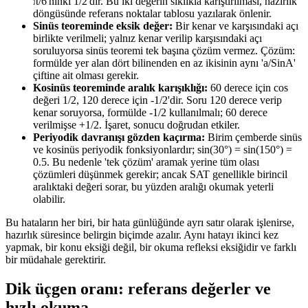
π/6'nınki 1/2'dir. Bu iki değerin sıklıkla karıştırılması, hazırlık
döngüsünde referans noktalar tablosu yazılarak önlenir.
Sinüs teoreminde eksik değer:
Bir kenar ve karşısındaki açı
birlikte verilmeli; yalnız kenar verilip karşısındaki açı
soruluyorsa sinüs teoremi tek başına çözüm vermez. Çözüm:
formülde yer alan dört bilinenden en az ikisinin aynı 'a/SinA'
çiftine ait olması gerekir.
Kosinüs teoreminde aralık karışıklığı:
60 derece için cos
değeri 1/2, 120 derece için -1/2'dir. Soru 120 derece verip
kenar soruyorsa, formülde -1/2 kullanılmalı; 60 derece
verilmişse +1/2. İşaret, sonucu doğrudan etkiler.
Periyodik davranışı gözden kaçırma:
Birim çemberde sinüs
ve kosinüs periyodik fonksiyonlardır; sin(30°) = sin(150°) =
0.5. Bu nedenle 'tek çözüm' aramak yerine tüm olası
çözümleri düşünmek gerekir; ancak SAT genellikle birincil
aralıktaki değeri sorar, bu yüzden aralığı okumak yeterli
olabilir.
Bu hataların her biri, bir hata günlüğünde ayrı satır olarak işlenirse,
hazırlık süresince belirgin biçimde azalır. Aynı hatayı ikinci kez
yapmak, bir konu eksiği değil, bir okuma refleksi eksiğidir ve farklı
bir müdahale gerektirir.
Dik üçgen oranı: referans değerler ve
hızlı okuma