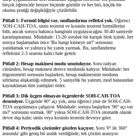
birçok öğrencide benzer biçimde görülür ve her biri, küçük bir
okuma pratiği değişikliğiyle çözülebilir.
Pitfall 1: Formül bilgisi var, sınıflandırma refleksi yok.
Öğrenci
SOH-CAH-TOA, sinüs teoremi ve kosinüs teoremi formüllerini
bilir, ancak soruya bakınca hangisini uygulayacağını 30-40 saniyede
kararlaştıramaz. Müdahale: 15-20 soruluk bir karışık blok içinde, her
soruya başlamadan önce 'Bu hangi kümeye ait?' sorusunu
yanıtlamak ve yalnızca bu yanıtı yazmak. Bu, sınıflandırma
refleksini 2-3 seansta kalıcı hale getirir.
Pitfall 2: Hesap makinesi modu unutuluyor.
Soru radyan
cinsinden, hesap makinesi derece modunda kalıyor. Müdahale: her
trigonometri sorusuna başlarken, hesap makinesinin modunu
sıfırlama alışkanlığı edinmek. 5 saniyelik bu yatırım, mod hatasından
kaynaklanan tüm yanlışları önler.
Pitfall 3: Dik üçgen olmayan üçgenlerde SOH-CAH-TOA
deneniyor.
Üçgende 90° açı yok, ama öğrenci yine de SOH-CAH-
TOA uygulamaya çalışıyor. Müdahale: soruya başlarken '90° açı var
mı?' sorusunu sormak. 90° yoksa SOH-CAH-TOA otomatik olarak
devre dışı kalır; sinüs veya kosinüs teoremi devreye girer.
Pitfall 4: Periyodik çözümler gözden kaçıyor.
Soru '0° ile 360°
arasında' gibi geniş bir aralık verdiğinde, tek çözüm aranıyor.