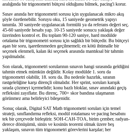
aralığında bir trigonometri bütçesi olduğunu bilmek, pacing'i korur.
Sınav anında her trigonometri sorusu için uygulanacak mikro akış
şöyle özetlenebilir. Soruyu oku, 15 saniyede geometrik yapıyı
tanımla. 30 saniyede uygulanacak formülü ya da referans değeri seç.
45-60 saniyede hesabı yap. 10-15 saniyede sonucu yaklaşık değer
üzerinden kontrol et. Bu toplam 90-120 saniye, hard modülde
ortalama bir trigonometri sorusu için sağlıklı bir bütçedir. Bu bütçeyi
aşan bir soru, işaretlenmeden geçilmemeli; en kötü ihtimalle bir
seçenek elenmeli, kalan iki seçenek arasında mantıksal bir tahmin
yapılmalıdır.
Son olarak, trigonometri sorularının sınavın hangi sırasında geldiğini
tahmin etmek mümkün değildir. Kolay modülde 1. soru da
trigonometri olabilir, 18. soru da. Bu nedenle hazırlık, sıranın
rastgeleliğine karşı dirençli olmalıdır. Her sprint, soruları karışık
sırada çözmeyi içermelidir; konu bazlı bloklar, sınav anındaki geçiş
refleksini zayıflatır. Bu direnç, 700+ skor bandına ulaşmanın
görünmez ama belirleyici bileşenidir.
Sonuç olarak, Digital SAT Math trigonometri soruları için temel
strateji, sınıflandırma refleksi, modül rotalaması ve pacing hesabını
tek bir çerçevede birleştirir. SOH-CAH-TOA, birim çember, radyan-
derece dönüşümü, sinüs ve kosinüs teoremi olmak üzere beş
yaklaşım, sınavın tüm trigonometri görevlerini karşılar; her