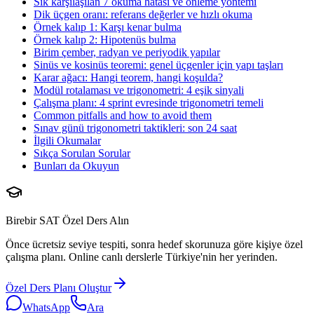
Sık karşılaşılan 7 okuma hatası ve önleme yöntemi
Dik üçgen oranı: referans değerler ve hızlı okuma
Örnek kalıp 1: Karşı kenar bulma
Örnek kalıp 2: Hipotenüs bulma
Birim çember, radyan ve periyodik yapılar
Sinüs ve kosinüs teoremi: genel üçgenler için yapı taşları
Karar ağacı: Hangi teorem, hangi koşulda?
Modül rotalaması ve trigonometri: 4 eşik sinyali
Çalışma planı: 4 sprint evresinde trigonometri temeli
Common pitfalls and how to avoid them
Sınav günü trigonometri taktikleri: son 24 saat
İlgili Okumalar
Sıkça Sorulan Sorular
Bunları da Okuyun
Birebir SAT Özel Ders Alın
Önce ücretsiz seviye tespiti, sonra hedef skorunuza göre kişiye özel
çalışma planı. Online canlı derslerle Türkiye'nin her yerinden.
Özel Ders Planı Oluştur
WhatsApp
Ara