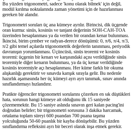
Bu yüzden trigonometri, sadece 'konu olarak bilmek' için değil,
modül kırılma noktalarında zaman yönetimi için de hazırlanması
gereken bir alandır.
Trigonometri soruları üç ana kümeye ayrılır. Birincisi, dik üçgende
oran kurma: sinüs, kosinüs ve tanjant değerinin SOH-CAH-TOA
üzerinden hesaplanması ya da verilen bir orandan kenar bulunması.
İkincisi, birim çember ve radyan-derece dönüşümü: 0, π/6, π/4, π/3,
π/2 gibi temel açılarda trigonometrik değerlerin tanınması, periyodik
davranışın yorumlanması. Üçüncüsü, sinüs teoremi ve kosinüs
teoremi: üçgenin bir kenarı ve karşısındaki açısı verildiğinde sinüs
teoremiyle diğer kenarın bulunması, ya da üç kenar verildiğinde
kosinüs teoremiyle açı hesaplanması. Her küme farklı bir okuma
alışkanlığı gerektirir ve sınavda karışık sırayla gelir. Bu nedenle
hazırlık aşamasında her üç kümeyi ayrı ayrı tanımak, sınav anında
sınıflandırmayı hızlandırır.
Pratikte öğrenciler trigonometri sorularını çözerken en sık düştükleri
hata, sorunun hangi kümeye ait olduğunu ilk 15 saniyede
çözememektir. Bu 15 saniye aslında sınavın geri kalan pacing'ini
doğrudan belirler; bir trigonometri sorusuna 3 dakika harcamak,
ortalama toplam süreyi 600 puandan 700 puana taşıma
yolculuğunda 50-60 puanlık bir kayba dönüşebilir. Bu yüzden
sınıflandırma refleksini ayrı bir beceri olarak inşa etmek gerekir.