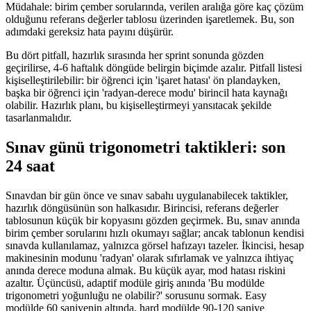
Müdahale: birim çember sorularında, verilen aralığa göre kaç çözüm
olduğunu referans değerler tablosu üzerinden işaretlemek. Bu, son
adımdaki gereksiz hata payını düşürür.
Bu dört pitfall, hazırlık sırasında her sprint sonunda gözden
geçirilirse, 4-6 haftalık döngüde belirgin biçimde azalır. Pitfall listesi
kişiselleştirilebilir: bir öğrenci için 'işaret hatası' ön plandayken,
başka bir öğrenci için 'radyan-derece modu' birincil hata kaynağı
olabilir. Hazırlık planı, bu kişiselleştirmeyi yansıtacak şekilde
tasarlanmalıdır.
Sınav günü trigonometri taktikleri: son
24 saat
Sınavdan bir gün önce ve sınav sabahı uygulanabilecek taktikler,
hazırlık döngüsünün son halkasıdır. Birincisi, referans değerler
tablosunun küçük bir kopyasını gözden geçirmek. Bu, sınav anında
birim çember sorularını hızlı okumayı sağlar; ancak tablonun kendisi
sınavda kullanılamaz, yalnızca görsel hafızayı tazeler. İkincisi, hesap
makinesinin modunu 'radyan' olarak sıfırlamak ve yalnızca ihtiyaç
anında derece moduna almak. Bu küçük ayar, mod hatası riskini
azaltır. Üçüncüsü, adaptif modüle giriş anında 'Bu modülde
trigonometri yoğunluğu ne olabilir?' sorusunu sormak. Easy
modülde 60 saniyenin altında, hard modülde 90-120 saniye