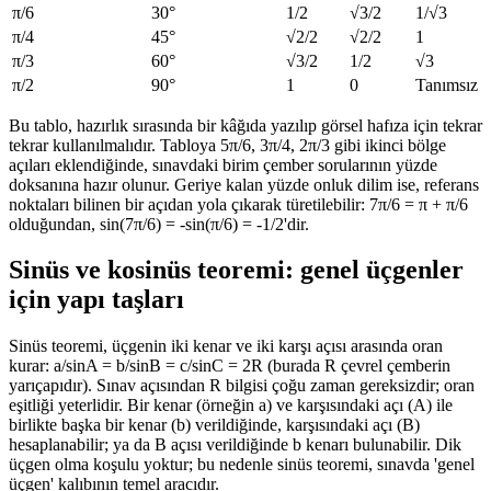
π/6
30°
1/2
√3/2
1/√3
π/4
45°
√2/2
√2/2
1
π/3
60°
√3/2
1/2
√3
π/2
90°
1
0
Tanımsız
Bu tablo, hazırlık sırasında bir kâğıda yazılıp görsel hafıza için tekrar
tekrar kullanılmalıdır. Tabloya 5π/6, 3π/4, 2π/3 gibi ikinci bölge
açıları eklendiğinde, sınavdaki birim çember sorularının yüzde
doksanına hazır olunur. Geriye kalan yüzde onluk dilim ise, referans
noktaları bilinen bir açıdan yola çıkarak türetilebilir: 7π/6 = π + π/6
olduğundan, sin(7π/6) = -sin(π/6) = -1/2'dir.
Sinüs ve kosinüs teoremi: genel üçgenler
için yapı taşları
Sinüs teoremi, üçgenin iki kenar ve iki karşı açısı arasında oran
kurar: a/sinA = b/sinB = c/sinC = 2R (burada R çevrel çemberin
yarıçapıdır). Sınav açısından R bilgisi çoğu zaman gereksizdir; oran
eşitliği yeterlidir. Bir kenar (örneğin a) ve karşısındaki açı (A) ile
birlikte başka bir kenar (b) verildiğinde, karşısındaki açı (B)
hesaplanabilir; ya da B açısı verildiğinde b kenarı bulunabilir. Dik
üçgen olma koşulu yoktur; bu nedenle sinüs teoremi, sınavda 'genel
üçgen' kalıbının temel aracıdır.