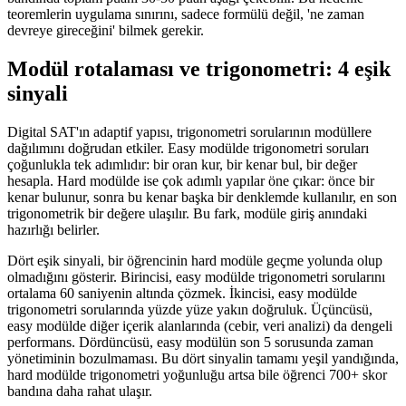
teoremlerin uygulama sınırını, sadece formülü değil, 'ne zaman
devreye gireceğini' bilmek gerekir.
Modül rotalaması ve trigonometri: 4 eşik
sinyali
Digital SAT'ın adaptif yapısı, trigonometri sorularının modüllere
dağılımını doğrudan etkiler. Easy modülde trigonometri soruları
çoğunlukla tek adımlıdır: bir oran kur, bir kenar bul, bir değer
hesapla. Hard modülde ise çok adımlı yapılar öne çıkar: önce bir
kenar bulunur, sonra bu kenar başka bir denklemde kullanılır, en son
trigonometrik bir değere ulaşılır. Bu fark, modüle giriş anındaki
hazırlığı belirler.
Dört eşik sinyali, bir öğrencinin hard modüle geçme yolunda olup
olmadığını gösterir. Birincisi, easy modülde trigonometri sorularını
ortalama 60 saniyenin altında çözmek. İkincisi, easy modülde
trigonometri sorularında yüzde yüze yakın doğruluk. Üçüncüsü,
easy modülde diğer içerik alanlarında (cebir, veri analizi) da dengeli
performans. Dördüncüsü, easy modülün son 5 sorusunda zaman
yönetiminin bozulmaması. Bu dört sinyalin tamamı yeşil yandığında,
hard modülde trigonometri yoğunluğu artsa bile öğrenci 700+ skor
bandına daha rahat ulaşır.