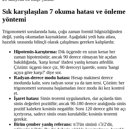
Sık karşılaşılan 7 okuma hatası ve önleme
yöntemi
Trigonometri sorularında hata, çoğu zaman formül bilgisizliğinden
değil, yanlış okumadan kaynaklanır. Aşağıdaki yedi hata atlası,
hazırlık sırasında bilinçli olarak çalışılması gereken kalıplardır.
Hipotenüs-karıştırma:
Dik üçgende en uzun kenar her
zaman hipotenüstür; ancak 90 derece olmayan bir açıdan
bakıldığında, 'karşı kenar' ifadesi yanlış kenara atfedilir.
Çözüm: üçgeni önce çiz, 90 dereceyi işaretle, sonra 'hangi
açıya göre karşı?' diye sor.
Radyan-derece modu hatası:
Hesap makinesi derece
modunda kalır, soru radyan sorar ya da tam tersi. Çözüm: her
trigonometri sorusuna başlamadan önce modu iki kez kontrol
et.
İşaret hatası:
Sinüs teoremi uygulanırken, dar açılarda tüm
sinüs değerleri pozitiftir; ancak 90-180 derece aralığında sinüs
pozitif kalırken kosinüs negatiftir. Soru 120 derece gibi bir açı
içeriyorsa, sadece sinüs oranı kurulabilir; kosinüs teoremi
gerekir.
Birim çember yanlış referans:
π/3'ün sinüsü √3/2'dir,