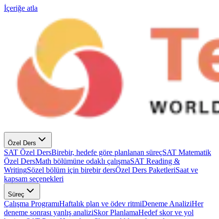
İçeriğe atla
Özel Ders
SAT Özel Ders
Birebir, hedefe göre planlanan süreç
SAT Matematik
Özel Ders
Math bölümüne odaklı çalışma
SAT Reading &
Writing
Sözel bölüm için birebir ders
Özel Ders Paketleri
Saat ve
kapsam seçenekleri
Süreç
Çalışma Programı
Haftalık plan ve ödev ritmi
Deneme Analizi
Her
deneme sonrası yanlış analizi
Skor Planlama
Hedef skor ve yol