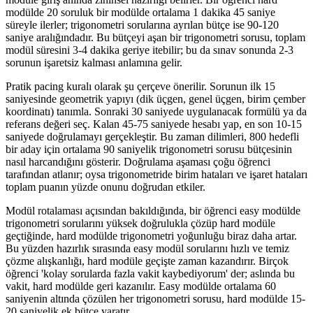
modülde 20 soruluk bir modülde ortalama 1 dakika 45 saniye
süreyle ilerler; trigonometri sorularına ayrılan bütçe ise 90-120
saniye aralığındadır. Bu bütçeyi aşan bir trigonometri sorusu, toplam
modül süresini 3-4 dakika geriye itebilir; bu da sınav sonunda 2-3
sorunun işaretsiz kalması anlamına gelir.
Pratik pacing kuralı olarak şu çerçeve önerilir. Sorunun ilk 15
saniyesinde geometrik yapıyı (dik üçgen, genel üçgen, birim çember
koordinatı) tanımla. Sonraki 30 saniyede uygulanacak formülü ya da
referans değeri seç. Kalan 45-75 saniyede hesabı yap, en son 10-15
saniyede doğrulamayı gerçekleştir. Bu zaman dilimleri, 800 hedefli
bir aday için ortalama 90 saniyelik trigonometri sorusu bütçesinin
nasıl harcandığını gösterir. Doğrulama aşaması çoğu öğrenci
tarafından atlanır; oysa trigonometride birim hataları ve işaret hataları
toplam puanın yüzde onunu doğrudan etkiler.
Modül rotalaması açısından bakıldığında, bir öğrenci easy modülde
trigonometri sorularını yüksek doğrulukla çözüp hard modüle
geçtiğinde, hard modülde trigonometri yoğunluğu biraz daha artar.
Bu yüzden hazırlık sırasında easy modül sorularını hızlı ve temiz
çözme alışkanlığı, hard modüle geçişte zaman kazandırır. Birçok
öğrenci 'kolay sorularda fazla vakit kaybediyorum' der; aslında bu
vakit, hard modülde geri kazanılır. Easy modülde ortalama 60
saniyenin altında çözülen her trigonometri sorusu, hard modülde 15-
20 saniyelik ek bütçe yaratır.