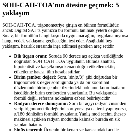
SOH-CAH-TOA'nın ötesine geçmek: 5
yaklaşım
SOH-CAH-TOA, trigonometriye girişin en bilinen formülüdür;
ancak Digital SAT'ta yalnızca bu formülü tanımak yeterli değildir.
Sınav, bir formülün hangi koşulda uygulanacağını, uygulanamıyorsa
hangi yedek yaklaşıma geçileceğini test eder. Aşağıdaki beş
yaklaşım, hazırlık sırasında inşa edilmesi gereken araç setidir.
Dik üçgen oranı:
Soruda 90 derece açı açıkça verildiğinde
doğrudan SOH-CAH-TOA uygulanır. Burada anahtar,
hipotenüsü ve karşı/komşu kenarı doğru etiketlemektir;
etiketleme hatası, tüm hesabı sıfırlar.
Birim çember değeri:
Soru, 'sin(π/3)' gibi doğrudan bir
trigonometrik değer sorduğunda ya da bir koordinat
düzleminde birim çember üzerindeki noktanın koordinatlarını
istediğinde birim çemberden yararlanılır. Bu yaklaşımda
formül değil, referans noktaların ezberi belirleyicidir.
Radyan-derece dönüşümü:
Soru bir açıyı radyan cinsinden
verip trigonometrik değerini soruyorsa ya da tersi yapılıyorsa,
π/180 dönüşüm formülü uygulanır. Yanlış mod seçimi (hesap
makinesi açıkken radyan modunda kalmak) burada en sık
yapılan hatadır.
Sinüs teoremi:
Üçgenin bir kenarı ve karşısındaki açı ile