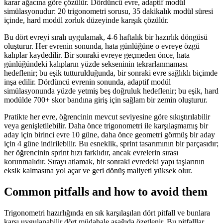
karar ağacına göre çözülür. Dördüncü evre, adaptif modül
simülasyonudur: 20 trigonometri sorusu, 35 dakikalık modül süresi
içinde, hard modül zorluk düzeyinde karışık çözülür.
Bu dört evreyi sıralı uygulamak, 4-6 haftalık bir hazırlık döngüsü
oluşturur. Her evrenin sonunda, hata günlüğüne o evreye özgü
kalıplar kaydedilir. Bir sonraki evreye geçmeden önce, hata
günlüğündeki kalıpların yüzde sekseninin tekrarlanmaması
hedeflenir; bu eşik tutturulduğunda, bir sonraki evre sağlıklı biçimde
inşa edilir. Dördüncü evrenin sonunda, adaptif modül
simülasyonunda yüzde yetmiş beş doğruluk hedeflenir; bu eşik, hard
modülde 700+ skor bandına giriş için sağlam bir zemin oluşturur.
Pratikte her evre, öğrencinin mevcut seviyesine göre sıkıştırılabilir
veya genişletilebilir. Daha önce trigonometri ile karşılaşmamış bir
aday için birinci evre 10 güne, daha önce geometri görmüş bir aday
için 4 güne indirilebilir. Bu esneklik, sprint tasarımının bir parçasıdır;
her öğrencinin sprint hızı farklıdır, ancak evrelerin sırası
korunmalıdır. Sırayı atlamak, bir sonraki evredeki yapı taşlarının
eksik kalmasına yol açar ve geri dönüş maliyeti yüksek olur.
Common pitfalls and how to avoid them
Trigonometri hazırlığında en sık karşılaşılan dört pitfall ve bunlara
karşı uygulanabilir dört müdahale aşağıda özetlenir. Bu pitfalllar,