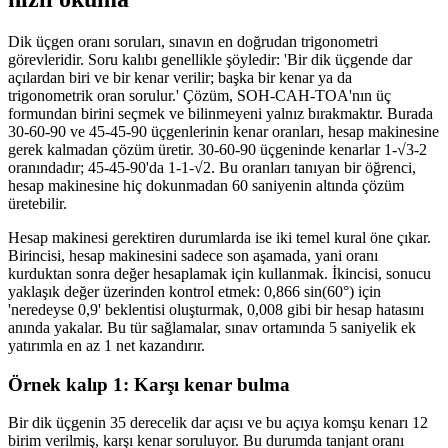
Dik üçgen oranı soruları, sınavın en doğrudan trigonometri
görevleridir. Soru kalıbı genellikle şöyledir: 'Bir dik üçgende dar
açılardan biri ve bir kenar verilir; başka bir kenar ya da
trigonometrik oran sorulur.' Çözüm, SOH-CAH-TOA'nın üç
formundan birini seçmek ve bilinmeyeni yalnız bırakmaktır. Burada
30-60-90 ve 45-45-90 üçgenlerinin kenar oranları, hesap makinesine
gerek kalmadan çözüm üretir. 30-60-90 üçgeninde kenarlar 1-√3-2
oranındadır; 45-45-90'da 1-1-√2. Bu oranları tanıyan bir öğrenci,
hesap makinesine hiç dokunmadan 60 saniyenin altında çözüm
üretebilir.
Hesap makinesi gerektiren durumlarda ise iki temel kural öne çıkar.
Birincisi, hesap makinesini sadece son aşamada, yani oranı
kurduktan sonra değer hesaplamak için kullanmak. İkincisi, sonucu
yaklaşık değer üzerinden kontrol etmek: 0,866 sin(60°) için
'neredeyse 0,9' beklentisi oluşturmak, 0,008 gibi bir hesap hatasını
anında yakalar. Bu tür sağlamalar, sınav ortamında 5 saniyelik ek
yatırımla en az 1 net kazandırır.
Örnek kalıp 1: Karşı kenar bulma
Bir dik üçgenin 35 derecelik dar açısı ve bu açıya komşu kenarı 12
birim verilmiş, karşı kenar soruluyor. Bu durumda tanjant oranı