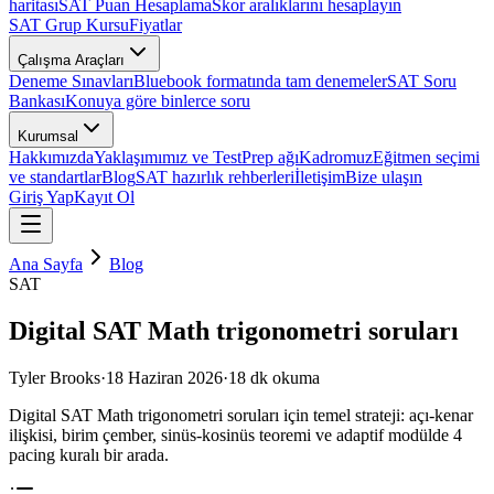
haritası
SAT Puan Hesaplama
Skor aralıklarını hesaplayın
SAT Grup Kursu
Fiyatlar
Çalışma Araçları
Deneme Sınavları
Bluebook formatında tam denemeler
SAT Soru
Bankası
Konuya göre binlerce soru
Kurumsal
Hakkımızda
Yaklaşımımız ve TestPrep ağı
Kadromuz
Eğitmen seçimi
ve standartlar
Blog
SAT hazırlık rehberleri
İletişim
Bize ulaşın
Giriş Yap
Kayıt Ol
Ana Sayfa
Blog
SAT
Digital SAT Math trigonometri soruları
Tyler Brooks
·
18 Haziran 2026
·
18
dk okuma
Digital SAT Math trigonometri soruları için temel strateji: açı-kenar
ilişkisi, birim çember, sinüs-kosinüs teoremi ve adaptif modülde 4
pacing kuralı bir arada.