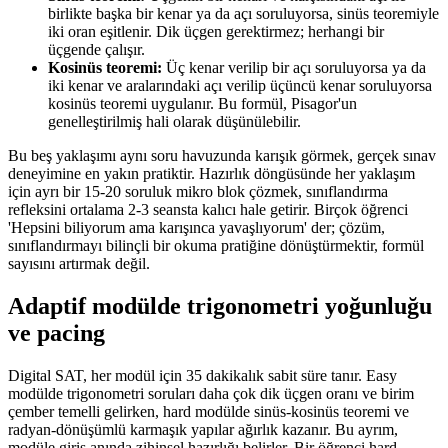
birlikte başka bir kenar ya da açı soruluyorsa, sinüs teoremiyle
iki oran eşitlenir. Dik üçgen gerektirmez; herhangi bir
üçgende çalışır.
Kosinüs teoremi:
Üç kenar verilip bir açı soruluyorsa ya da
iki kenar ve aralarındaki açı verilip üçüncü kenar soruluyorsa
kosinüs teoremi uygulanır. Bu formül, Pisagor'un
genelleştirilmiş hali olarak düşünülebilir.
Bu beş yaklaşımı aynı soru havuzunda karışık görmek, gerçek sınav
deneyimine en yakın pratiktir. Hazırlık döngüsünde her yaklaşım
için ayrı bir 15-20 soruluk mikro blok çözmek, sınıflandırma
refleksini ortalama 2-3 seansta kalıcı hale getirir. Birçok öğrenci
'Hepsini biliyorum ama karışınca yavaşlıyorum' der; çözüm,
sınıflandırmayı bilinçli bir okuma pratiğine dönüştürmektir, formül
sayısını artırmak değil.
Adaptif modülde trigonometri yoğunluğu
ve pacing
Digital SAT, her modül için 35 dakikalık sabit süre tanır. Easy
modülde trigonometri soruları daha çok dik üçgen oranı ve birim
çember temelli gelirken, hard modülde sinüs-kosinüs teoremi ve
radyan-dönüşümlü karmaşık yapılar ağırlık kazanır. Bu ayrım,
modüle giriş anında zihinsel hazırlığı belirler. Bir öğrenci hard