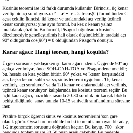
Kosinüs teoremi ise iki farklı durumda kullanılır. Birincisi, üç kenar
verilip bir açı soruluyorsa: c² = a² + b² - 2ab·cos(C) formülünden C
açısı çekilir. İkincisi, iki kenar ve aralarındaki açı verilip üçüncü
kenar soruluyorsa: yine aynı formül, bu kez c kenarı yalnız
bırakılarak çözülür. Bu formül, Pisagor bağıntısının kosinüs
düzeltmesiyle genelleştirilmiş hali olarak düşünülebilir; aradaki açı
90° olduğunda cos(90°) = 0 olduğundan Pisagor'a dönüşür.
Karar ağacı: Hangi teorem, hangi koşulda?
Üçgen sorusuna yaklaşırken şu karar ağacı izlenir. Üçgende 90° açı
açıkça verilmişse, önce SOH-CAH-TOA ve Pisagor denenmelidir;
bu, hesabı en kısa yoldan bitirir. 90° yoksa ve 'kenar, karşısındaki
açı, başka kenar' kalıbı varsa, sinüs teoremi uygulanır. 'Üç kenar
verilmiş, açı soruluyor' ya da 'iki kenar ve aralarındaki açı verilmiş,
üçüncü kenar soruluyor' kalıplarında ise kosinüs teoremi seçilir. Bu
üçlü karar ağacı, hazırlık sırasında 20-30 soruluk bir karışık blokla
pekiştirildiğinde, sınav anında 10-15 saniyelik sınıflandırma süresine
iner.
Pratikte birçok öğrenci sinüs ve kosinüs teoremlerini 'son çare'
olarak görür. Oysa hard modülde bu iki teoremi tanımayan bir aday,
1-2 trigonometri sorusunu doğrudan kaçırır. Bu kayıp, 700+ skor
bandında toplam puanı 30-50 puan aşağı çekebilir. Bu nedenle