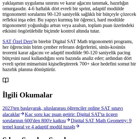
yaklaşımın uygulama sınırını ve karar ağacını tanımak, hazırlığın
omurgasıdır. 4-6 haftalık dört evreli bir sprint, adaptif modülde
trigonometri sorularını 90-120 saniyelik sağlıklı bir bütçeyle çözecek
refleksi inşa eder. Bu yapıyı kurmuş bir öğrenci, hard modülde
trigonometri yoğunluğu artsın veya azalsın, toplam puan üzerindeki
etkisini öngörülebilir biçimde kontrol altında tutar.
SAT Özel Ders
'in birebir Digital SAT Math trigonometri programı,
her öğrencinin birim çember referans değerlerini, sinüs-kosinüs
teoremi karar ağacını ve adaptif modülde 90-120 saniyelik pacing
bütçesini nasıl kullandığını soru bazında analiz eder; ardından dört
evreli sprint mimarisini kişiselleştirerek 700+ skor hedefini somut bir
hazırlık planına dönüştürür.
İlgili Okumalar
2023'ten başlayarak, uluslararası öğrenciler online SAT sınavı
alacaklar
Kaç soru kaç puan getirir: Digital SAT'ta üçgen
sorularının 600'den 800'e katkısı
Digital SAT Math Geometry: 9
temel kural ve 4 adaptif modül tuzağı