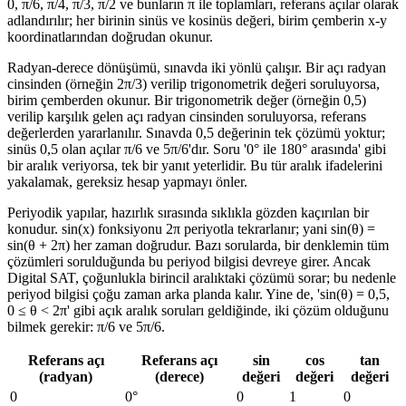
0, π/6, π/4, π/3, π/2 ve bunların π ile toplamları, referans açılar olarak
adlandırılır; her birinin sinüs ve kosinüs değeri, birim çemberin x-y
koordinatlarından doğrudan okunur.
Radyan-derece dönüşümü, sınavda iki yönlü çalışır. Bir açı radyan
cinsinden (örneğin 2π/3) verilip trigonometrik değeri soruluyorsa,
birim çemberden okunur. Bir trigonometrik değer (örneğin 0,5)
verilip karşılık gelen açı radyan cinsinden soruluyorsa, referans
değerlerden yararlanılır. Sınavda 0,5 değerinin tek çözümü yoktur;
sinüs 0,5 olan açılar π/6 ve 5π/6'dır. Soru '0° ile 180° arasında' gibi
bir aralık veriyorsa, tek bir yanıt yeterlidir. Bu tür aralık ifadelerini
yakalamak, gereksiz hesap yapmayı önler.
Periyodik yapılar, hazırlık sırasında sıklıkla gözden kaçırılan bir
konudur. sin(x) fonksiyonu 2π periyotla tekrarlanır; yani sin(θ) =
sin(θ + 2π) her zaman doğrudur. Bazı sorularda, bir denklemin tüm
çözümleri sorulduğunda bu periyod bilgisi devreye girer. Ancak
Digital SAT, çoğunlukla birincil aralıktaki çözümü sorar; bu nedenle
periyod bilgisi çoğu zaman arka planda kalır. Yine de, 'sin(θ) = 0,5,
0 ≤ θ < 2π' gibi açık aralık soruları geldiğinde, iki çözüm olduğunu
bilmek gerekir: π/6 ve 5π/6.
Referans açı
Referans açı
sin
cos
tan
(radyan)
(derece)
değeri
değeri
değeri
0
0°
0
1
0