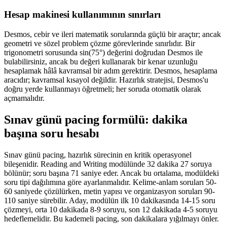
Hesap makinesi kullanımının sınırları
Desmos, cebir ve ileri matematik sorularında güçlü bir araçtır; ancak
geometri ve sözel problem çözme görevlerinde sınırlıdır. Bir
trigonometri sorusunda sin(75°) değerini doğrudan Desmos ile
bulabilirsiniz, ancak bu değeri kullanarak bir kenar uzunluğu
hesaplamak hâlâ kavramsal bir adım gerektirir. Desmos, hesaplama
aracıdır; kavramsal kısayol değildir. Hazırlık stratejisi, Desmos'u
doğru yerde kullanmayı öğretmeli; her soruda otomatik olarak
açmamalıdır.
Sınav günü pacing formülü: dakika
başına soru hesabı
Sınav günü pacing, hazırlık sürecinin en kritik operasyonel
bileşenidir. Reading and Writing modülünde 32 dakika 27 soruya
bölünür; soru başına 71 saniye eder. Ancak bu ortalama, modüldeki
soru tipi dağılımına göre ayarlanmalıdır. Kelime-anlam soruları 50-
60 saniyede çözülürken, metin yapısı ve organizasyon soruları 90-
110 saniye sürebilir. Aday, modülün ilk 10 dakikasında 14-15 soru
çözmeyi, orta 10 dakikada 8-9 soruyu, son 12 dakikada 4-5 soruyu
hedeflemelidir. Bu kademeli pacing, son dakikalara yığılmayı önler.