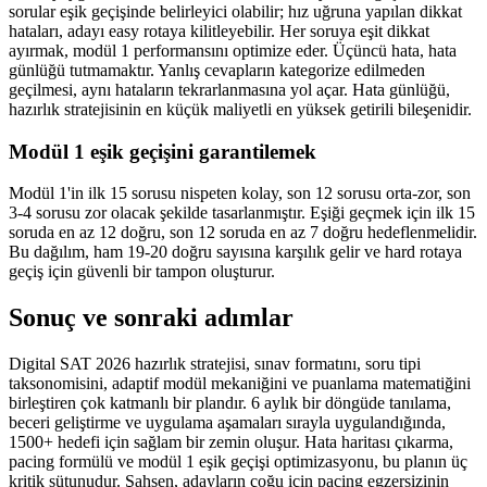
sorular eşik geçişinde belirleyici olabilir; hız uğruna yapılan dikkat
hataları, adayı easy rotaya kilitleyebilir. Her soruya eşit dikkat
ayırmak, modül 1 performansını optimize eder. Üçüncü hata, hata
günlüğü tutmamaktır. Yanlış cevapların kategorize edilmeden
geçilmesi, aynı hataların tekrarlanmasına yol açar. Hata günlüğü,
hazırlık stratejisinin en küçük maliyetli en yüksek getirili bileşenidir.
Modül 1 eşik geçişini garantilemek
Modül 1'in ilk 15 sorusu nispeten kolay, son 12 sorusu orta-zor, son
3-4 sorusu zor olacak şekilde tasarlanmıştır. Eşiği geçmek için ilk 15
soruda en az 12 doğru, son 12 soruda en az 7 doğru hedeflenmelidir.
Bu dağılım, ham 19-20 doğru sayısına karşılık gelir ve hard rotaya
geçiş için güvenli bir tampon oluşturur.
Sonuç ve sonraki adımlar
Digital SAT 2026 hazırlık stratejisi, sınav formatını, soru tipi
taksonomisini, adaptif modül mekaniğini ve puanlama matematiğini
birleştiren çok katmanlı bir plandır. 6 aylık bir döngüde tanılama,
beceri geliştirme ve uygulama aşamaları sırayla uygulandığında,
1500+ hedefi için sağlam bir zemin oluşur. Hata haritası çıkarma,
pacing formülü ve modül 1 eşik geçişi optimizasyonu, bu planın üç
kritik sütunudur. Şahsen, adayların çoğu için pacing egzersizinin