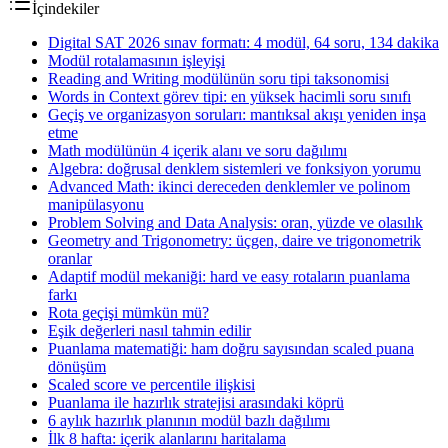
İçindekiler
Digital SAT 2026 sınav formatı: 4 modül, 64 soru, 134 dakika
Modül rotalamasının işleyişi
Reading and Writing modülünün soru tipi taksonomisi
Words in Context görev tipi: en yüksek hacimli soru sınıfı
Geçiş ve organizasyon soruları: mantıksal akışı yeniden inşa
etme
Math modülünün 4 içerik alanı ve soru dağılımı
Algebra: doğrusal denklem sistemleri ve fonksiyon yorumu
Advanced Math: ikinci dereceden denklemler ve polinom
manipülasyonu
Problem Solving and Data Analysis: oran, yüzde ve olasılık
Geometry and Trigonometry: üçgen, daire ve trigonometrik
oranlar
Adaptif modül mekaniği: hard ve easy rotaların puanlama
farkı
Rota geçişi mümkün mü?
Eşik değerleri nasıl tahmin edilir
Puanlama matematiği: ham doğru sayısından scaled puana
dönüşüm
Scaled score ve percentile ilişkisi
Puanlama ile hazırlık stratejisi arasındaki köprü
6 aylık hazırlık planının modül bazlı dağılımı
İlk 8 hafta: içerik alanlarını haritalama