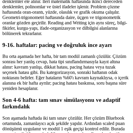
denklemler ele alınır. İleri matematik haftasında ikinci dereceden
denklemler, polinomlar ve üstel ifadeler işlenir. Problem çözme
haftasında oran-orantı, yüzde, olasılık ve grafik okuma çalışılır.
Geometri-trigonometri haftasında daire, üçgen ve trigonometrik
oranlar gözden geçirilir. Reading and Writing için aynı süreç, bilgi-
fikirler, kurgu-yapı, ifade-organizasyon ve dilbilgisi alanlarına
bölünerek tekrarlanır.
9-16. haftalar: pacing ve doğruluk ince ayarı
Bu orta aşamada her hafta, bir tam modül zamanlı çözülür. Çözüm
sonrası her yanlış cevap, hata tipi sınıflandırmasıyla kayıt altına
alınır: kavram yanlışı, dikkat hatası, pacing hatası veya tuzak
seçenek hatası gibi. Bu kategorizasyon, sonraki haftanın odak
noktasını belirler. Eğer hataların %60'ı kavram kaynaklıysa, o içerik
alanına ek bir hafta ayrılır; pacing hatası baskınsa, soru başına süre
yeniden hesaplanır.
Son 4-6 hafta: tam sınav simülasyonu ve adaptif
farkındalık
Son aşamada haftada iki tam sınav çözülür. Her çözüm Bluebook
ortamında, zamanlayıcı açık şekilde yapılır. Ardından scaled puan
dönüşümü uygulanır ve modül 1 eşik geçişi kontrol edilir. Burada