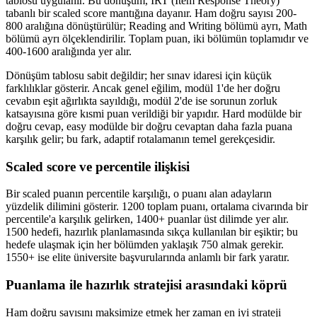
tablosu uygulanır. Bu dönüşüm, IRT (Item Response Theory)
tabanlı bir scaled score mantığına dayanır. Ham doğru sayısı 200-
800 aralığına dönüştürülür; Reading and Writing bölümü ayrı, Math
bölümü ayrı ölçeklendirilir. Toplam puan, iki bölümün toplamıdır ve
400-1600 aralığında yer alır.
Dönüşüm tablosu sabit değildir; her sınav idaresi için küçük
farklılıklar gösterir. Ancak genel eğilim, modül 1'de her doğru
cevabın eşit ağırlıkta sayıldığı, modül 2'de ise sorunun zorluk
katsayısına göre kısmi puan verildiği bir yapıdır. Hard modülde bir
doğru cevap, easy modülde bir doğru cevaptan daha fazla puana
karşılık gelir; bu fark, adaptif rotalamanın temel gerekçesidir.
Scaled score ve percentile ilişkisi
Bir scaled puanın percentile karşılığı, o puanı alan adayların
yüzdelik dilimini gösterir. 1200 toplam puanı, ortalama civarında bir
percentile'a karşılık gelirken, 1400+ puanlar üst dilimde yer alır.
1500 hedefi, hazırlık planlamasında sıkça kullanılan bir eşiktir; bu
hedefe ulaşmak için her bölümden yaklaşık 750 almak gerekir.
1550+ ise elite üniversite başvurularında anlamlı bir fark yaratır.
Puanlama ile hazırlık stratejisi arasındaki köprü
Ham doğru sayısını maksimize etmek her zaman en iyi strateji