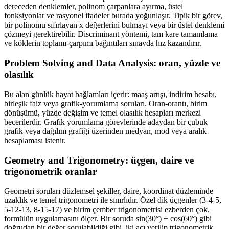
dereceden denklemler, polinom çarpanlara ayırma, üstel
fonksiyonlar ve rasyonel ifadeler burada yoğunlaşır. Tipik bir görev,
bir polinomu sıfırlayan x değerlerini bulmayı veya bir üstel denklemi
çözmeyi gerektirebilir. Discriminant yöntemi, tam kare tamamlama
ve köklerin toplamı-çarpımı bağıntıları sınavda hız kazandırır.
Problem Solving and Data Analysis: oran, yüzde ve
olasılık
Bu alan günlük hayat bağlamları içerir: maaş artışı, indirim hesabı,
birleşik faiz veya grafik-yorumlama soruları. Oran-orantı, birim
dönüşümü, yüzde değişim ve temel olasılık hesapları merkezi
becerilerdir. Grafik yorumlama görevlerinde adaydan bir çubuk
grafik veya dağılım grafiği üzerinden medyan, mod veya aralık
hesaplaması istenir.
Geometry and Trigonometry: üçgen, daire ve
trigonometrik oranlar
Geometri soruları düzlemsel şekiller, daire, koordinat düzleminde
uzaklık ve temel trigonometri ile sınırlıdır. Özel dik üçgenler (3-4-5,
5-12-13, 8-15-17) ve birim çember trigonometrisi ezberden çok,
formülün uygulamasını ölçer. Bir soruda sin(30°) + cos(60°) gibi
doğrudan bir değer sorulabildiği gibi, iki açı verilip trigonometrik