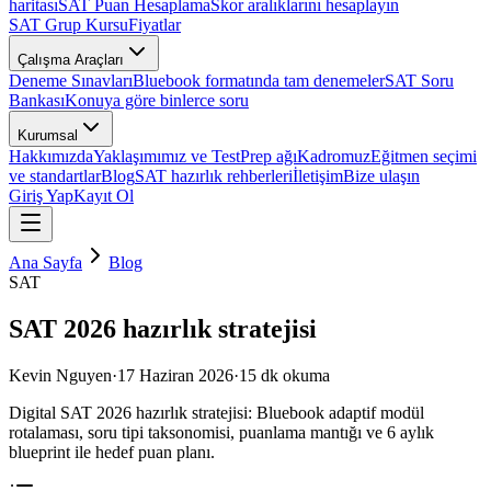
haritası
SAT Puan Hesaplama
Skor aralıklarını hesaplayın
SAT Grup Kursu
Fiyatlar
Çalışma Araçları
Deneme Sınavları
Bluebook formatında tam denemeler
SAT Soru
Bankası
Konuya göre binlerce soru
Kurumsal
Hakkımızda
Yaklaşımımız ve TestPrep ağı
Kadromuz
Eğitmen seçimi
ve standartlar
Blog
SAT hazırlık rehberleri
İletişim
Bize ulaşın
Giriş Yap
Kayıt Ol
Ana Sayfa
Blog
SAT
SAT 2026 hazırlık stratejisi
Kevin Nguyen
·
17 Haziran 2026
·
15
dk okuma
Digital SAT 2026 hazırlık stratejisi: Bluebook adaptif modül
rotalaması, soru tipi taksonomisi, puanlama mantığı ve 6 aylık
blueprint ile hedef puan planı.