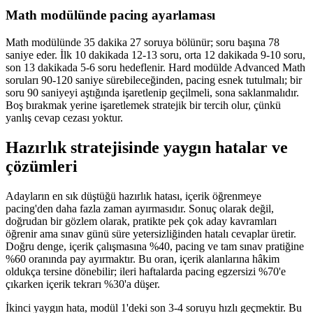
Math modülünde pacing ayarlaması
Math modülünde 35 dakika 27 soruya bölünür; soru başına 78
saniye eder. İlk 10 dakikada 12-13 soru, orta 12 dakikada 9-10 soru,
son 13 dakikada 5-6 soru hedeflenir. Hard modülde Advanced Math
soruları 90-120 saniye sürebileceğinden, pacing esnek tutulmalı; bir
soru 90 saniyeyi aştığında işaretlenip geçilmeli, sona saklanmalıdır.
Boş bırakmak yerine işaretlemek stratejik bir tercih olur, çünkü
yanlış cevap cezası yoktur.
Hazırlık stratejisinde yaygın hatalar ve
çözümleri
Adayların en sık düştüğü hazırlık hatası, içerik öğrenmeye
pacing'den daha fazla zaman ayırmasıdır. Sonuç olarak değil,
doğrudan bir gözlem olarak, pratikte pek çok aday kavramları
öğrenir ama sınav günü süre yetersizliğinden hatalı cevaplar üretir.
Doğru denge, içerik çalışmasına %40, pacing ve tam sınav pratiğine
%60 oranında pay ayırmaktır. Bu oran, içerik alanlarına hâkim
oldukça tersine dönebilir; ileri haftalarda pacing egzersizi %70'e
çıkarken içerik tekrarı %30'a düşer.
İkinci yaygın hata, modül 1'deki son 3-4 soruyu hızlı geçmektir. Bu