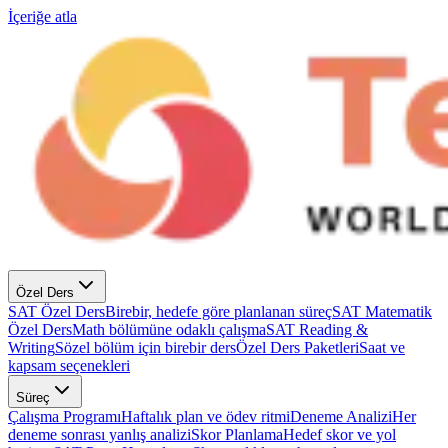
İçeriğe atla
Özel Ders
SAT Özel Ders
Birebir, hedefe göre planlanan süreç
SAT Matematik
Özel Ders
Math bölümüne odaklı çalışma
SAT Reading &
Writing
Sözel bölüm için birebir ders
Özel Ders Paketleri
Saat ve
kapsam seçenekleri
Süreç
Çalışma Programı
Haftalık plan ve ödev ritmi
Deneme Analizi
Her
deneme sonrası yanlış analizi
Skor Planlama
Hedef skor ve yol