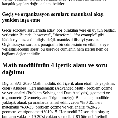
karşıtlık yapıları doğru anlamı belirler.
Geçiş ve organizasyon soruları: mantıksal akışı
yeniden inşa etme
Geçiş sözcüğü sorularında aday, boş bırakılan yere en uygun bağlacı
yerleştirir. Burada "however", "therefore", "for example" gibi
ifadeler yalnızca dil bilgisi değil, mantıksal ilişkiyi yansıtır.
Organizasyon soruları, paragrafın bir cümlesinin en etkili nereye
yerleştirileceğini sorar; bu görevde cümlenin hem içeriği hem de
bağlamı değerlendirilir.
Math modülünün 4 içerik alanı ve soru
dağılımı
Digital SAT 2026 Math modülü, dört içerik alanı etrafında yapılanır:
cebir (Algebra), ileri matematik (Advanced Math), problem çözme
ve veri analizi (Problem Solving and Data Analysis), geometri ve
trigonometri (Geometry and Trigonometry). Bu alanlar, modülde
yaklaşık olarak şu oranlarda temsil edilir: cebir %30-35, ileri
matematik %30-35, problem çözme ve veri analizi %20-25,
geometri ve trigonometri %10-15. Her modül 27 sorudan oluşur;
bunların yaklaşık 19-20'si çoktan seçmeli, 7-8'i öğrenci-üretimli