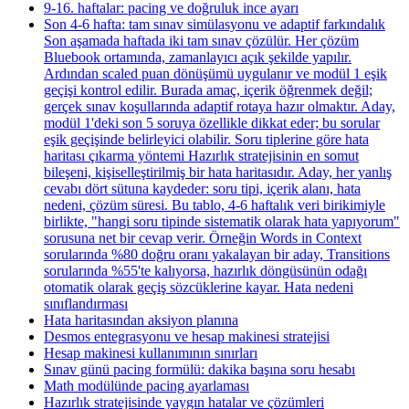
9-16. haftalar: pacing ve doğruluk ince ayarı
Son 4-6 hafta: tam sınav simülasyonu ve adaptif farkındalık
Son aşamada haftada iki tam sınav çözülür. Her çözüm
Bluebook ortamında, zamanlayıcı açık şekilde yapılır.
Ardından scaled puan dönüşümü uygulanır ve modül 1 eşik
geçişi kontrol edilir. Burada amaç, içerik öğrenmek değil;
gerçek sınav koşullarında adaptif rotaya hazır olmaktır. Aday,
modül 1'deki son 5 soruya özellikle dikkat eder; bu sorular
eşik geçişinde belirleyici olabilir. Soru tiplerine göre hata
haritası çıkarma yöntemi Hazırlık stratejisinin en somut
bileşeni, kişiselleştirilmiş bir hata haritasıdır. Aday, her yanlış
cevabı dört sütuna kaydeder: soru tipi, içerik alanı, hata
nedeni, çözüm süresi. Bu tablo, 4-6 haftalık veri birikimiyle
birlikte, "hangi soru tipinde sistematik olarak hata yapıyorum"
sorusuna net bir cevap verir. Örneğin Words in Context
sorularında %80 doğru oranı yakalayan bir aday, Transitions
sorularında %55'te kalıyorsa, hazırlık döngüsünün odağı
otomatik olarak geçiş sözcüklerine kayar. Hata nedeni
sınıflandırması
Hata haritasından aksiyon planına
Desmos entegrasyonu ve hesap makinesi stratejisi
Hesap makinesi kullanımının sınırları
Sınav günü pacing formülü: dakika başına soru hesabı
Math modülünde pacing ayarlaması
Hazırlık stratejisinde yaygın hatalar ve çözümleri