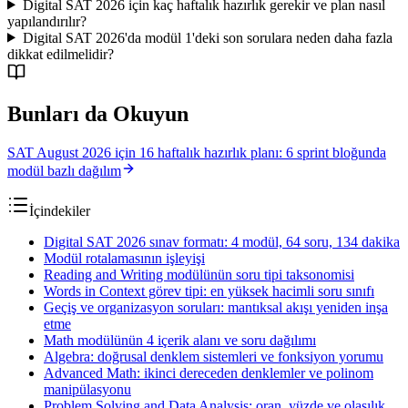
Digital SAT 2026 için kaç haftalık hazırlık gerekir ve plan nasıl
yapılandırılır?
Digital SAT 2026'da modül 1'deki son sorulara neden daha fazla
dikkat edilmelidir?
Bunları da Okuyun
SAT August 2026 için 16 haftalık hazırlık planı: 6 sprint bloğunda
modül bazlı dağılım
İçindekiler
Digital SAT 2026 sınav formatı: 4 modül, 64 soru, 134 dakika
Modül rotalamasının işleyişi
Reading and Writing modülünün soru tipi taksonomisi
Words in Context görev tipi: en yüksek hacimli soru sınıfı
Geçiş ve organizasyon soruları: mantıksal akışı yeniden inşa
etme
Math modülünün 4 içerik alanı ve soru dağılımı
Algebra: doğrusal denklem sistemleri ve fonksiyon yorumu
Advanced Math: ikinci dereceden denklemler ve polinom
manipülasyonu
Problem Solving and Data Analysis: oran, yüzde ve olasılık