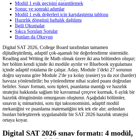
Modül 1 eşik geçişini garantilemek
Sonuç ve sonraki adımlar
Modül 1 eşik değerleri için karşılaştırma tablosu
Hazırlık döngüsü haftalık dağılımı
İlgili Okumalar
Sıkça Sorulan Sorular
Bunları da Okuyun
Digital SAT 2026, College Board tarafından tamamen
dijitalleştirilmiş, adaptif çok-aşamalı bir değerlendirme sistemidir.
Reading and Writing ile Math olmak üzere iki ana bölümden oluşur;
her bölüm kendi içinde iki modüle ayrılır ve Bluebook uygulaması
içinde adaptif rotalama ile çalışır. Aday, Module 1'deki 27 sorunun
doğru sayısına göre Module 2'de ya kolay (easier) ya da zor (harder)
havuza yönlendirilir; bu yönlendirme nihai scaled puanı doğrudan
belirler. Sınav formatı, soru tipleri, puanlama mantığı ve hazırlık
stratejisi hakkında sağlam bir kavramsal çerçeve kurmak, 6 aylık bir
hazırlık döngüsünün omurgasını oluşturur. Aşağıdaki bölümler,
sınavın iç mimarisini, soru tipi taksonomisini, adaptif modül
mekaniğini ve puanlama matematiğini tek tek ele alır; ardından
bunları birleştirerek uygulanabilir bir SAT 2026 hazırlık stratejisi
ortaya koyar.
Digital SAT 2026 sınav formatı: 4 modül,