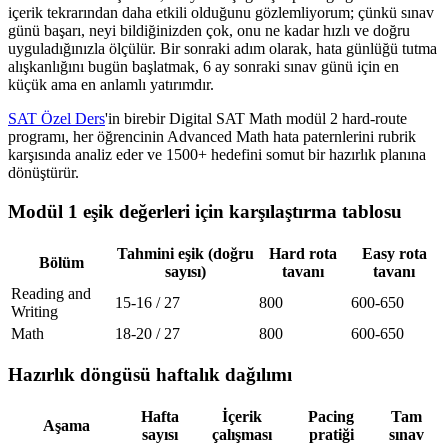
içerik tekrarından daha etkili olduğunu gözlemliyorum; çünkü sınav
günü başarı, neyi bildiğinizden çok, onu ne kadar hızlı ve doğru
uyguladığınızla ölçülür. Bir sonraki adım olarak, hata günlüğü tutma
alışkanlığını bugün başlatmak, 6 ay sonraki sınav günü için en
küçük ama en anlamlı yatırımdır.
SAT Özel Ders
'in birebir Digital SAT Math modül 2 hard-route
programı, her öğrencinin Advanced Math hata paternlerini rubrik
karşısında analiz eder ve 1500+ hedefini somut bir hazırlık planına
dönüştürür.
Modül 1 eşik değerleri için karşılaştırma tablosu
Tahmini eşik (doğru
Hard rota
Easy rota
Bölüm
sayısı)
tavanı
tavanı
Reading and
15-16 / 27
800
600-650
Writing
Math
18-20 / 27
800
600-650
Hazırlık döngüsü haftalık dağılımı
Hafta
İçerik
Pacing
Tam
Aşama
sayısı
çalışması
pratiği
sınav