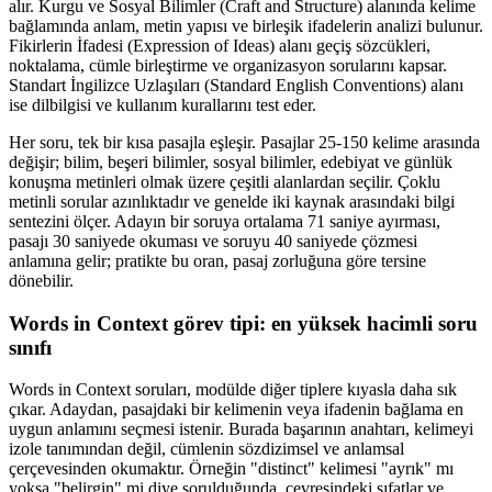
alır. Kurgu ve Sosyal Bilimler (Craft and Structure) alanında kelime
bağlamında anlam, metin yapısı ve birleşik ifadelerin analizi bulunur.
Fikirlerin İfadesi (Expression of Ideas) alanı geçiş sözcükleri,
noktalama, cümle birleştirme ve organizasyon sorularını kapsar.
Standart İngilizce Uzlaşıları (Standard English Conventions) alanı
ise dilbilgisi ve kullanım kurallarını test eder.
Her soru, tek bir kısa pasajla eşleşir. Pasajlar 25-150 kelime arasında
değişir; bilim, beşeri bilimler, sosyal bilimler, edebiyat ve günlük
konuşma metinleri olmak üzere çeşitli alanlardan seçilir. Çoklu
metinli sorular azınlıktadır ve genelde iki kaynak arasındaki bilgi
sentezini ölçer. Adayın bir soruya ortalama 71 saniye ayırması,
pasajı 30 saniyede okuması ve soruyu 40 saniyede çözmesi
anlamına gelir; pratikte bu oran, pasaj zorluğuna göre tersine
dönebilir.
Words in Context görev tipi: en yüksek hacimli soru
sınıfı
Words in Context soruları, modülde diğer tiplere kıyasla daha sık
çıkar. Adaydan, pasajdaki bir kelimenin veya ifadenin bağlama en
uygun anlamını seçmesi istenir. Burada başarının anahtarı, kelimeyi
izole tanımından değil, cümlenin sözdizimsel ve anlamsal
çerçevesinden okumaktır. Örneğin "distinct" kelimesi "ayrık" mı
yoksa "belirgin" mi diye sorulduğunda, çevresindeki sıfatlar ve