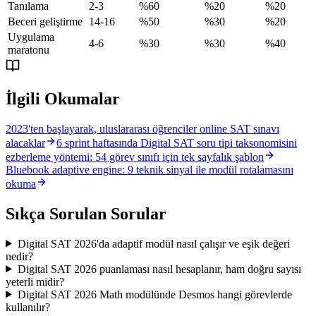
Tanılama
2-3
%60
%20
%20
Beceri geliştirme
14-16
%50
%30
%20
Uygulama
4-6
%30
%30
%40
maratonu
İlgili Okumalar
2023'ten başlayarak, uluslararası öğrenciler online SAT sınavı
alacaklar
6 sprint haftasında Digital SAT soru tipi taksonomisini
ezberleme yöntemi: 54 görev sınıfı için tek sayfalık şablon
Bluebook adaptive engine: 9 teknik sinyal ile modül rotalamasını
okuma
Sıkça Sorulan Sorular
Digital SAT 2026'da adaptif modül nasıl çalışır ve eşik değeri
nedir?
Digital SAT 2026 puanlaması nasıl hesaplanır, ham doğru sayısı
yeterli midir?
Digital SAT 2026 Math modülünde Desmos hangi görevlerde
kullanılır?