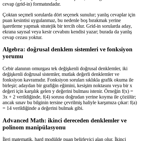
cevap (grid-in) formatındadır.
Çoktan seçmeli sorularda dört seçenek sunulur; yanlış cevaplar için
puan kesintisi uygulanmaz, bu nedenle boş bırakmak yerine
işaretleme yapmak stratejik bir tercih olur. Grid-in sorularda aday,
ekrana sayısal veya kesir cevabını kendisi yazar; burada da yanlış
cevap cezası yoktur.
Algebra: doğrusal denklem sistemleri ve fonksiyon
yorumu
Cebir alanının omurgası tek değişkenli doğrusal denklemler, iki
değişkenli doğrusal sistemler, mutlak değerli denklemler ve
fonksiyon kavramıdır. Fonksiyon soruları sıklıkla grafik okuma ile
birleşir; adaydan bir grafiğin eğimini, kesişim noktasını veya bir x
değeri için karşılık gelen y değerini bulması istenir. Örneğin f(x) =
3x + 2 verildiğinde, f(4) sorusu doğrudan yerine koyma ile çözülür;
ancak sınav bu bilginin tersine çevrilmiş haliyle karşımıza çıkar: f(a)
= 14 verildiğinde a değerini bulmak gibi.
Advanced Math: ikinci dereceden denklemler ve
polinom manipülasyonu
İleri matematik, hard modülde puan belirleyici alan olur. İkinci