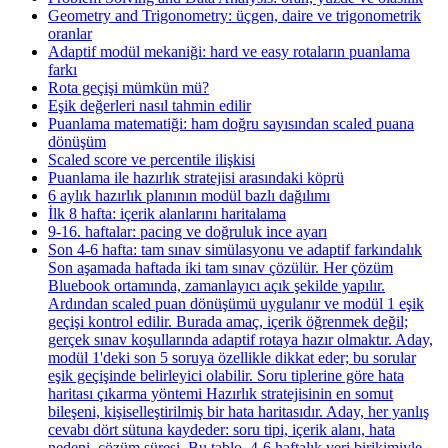
Geometry and Trigonometry: üçgen, daire ve trigonometrik
oranlar
Adaptif modül mekaniği: hard ve easy rotaların puanlama
farkı
Rota geçişi mümkün mü?
Eşik değerleri nasıl tahmin edilir
Puanlama matematiği: ham doğru sayısından scaled puana
dönüşüm
Scaled score ve percentile ilişkisi
Puanlama ile hazırlık stratejisi arasındaki köprü
6 aylık hazırlık planının modül bazlı dağılımı
İlk 8 hafta: içerik alanlarını haritalama
9-16. haftalar: pacing ve doğruluk ince ayarı
Son 4-6 hafta: tam sınav simülasyonu ve adaptif farkındalık
Son aşamada haftada iki tam sınav çözülür. Her çözüm
Bluebook ortamında, zamanlayıcı açık şekilde yapılır.
Ardından scaled puan dönüşümü uygulanır ve modül 1 eşik
geçişi kontrol edilir. Burada amaç, içerik öğrenmek değil;
gerçek sınav koşullarında adaptif rotaya hazır olmaktır. Aday,
modül 1'deki son 5 soruya özellikle dikkat eder; bu sorular
eşik geçişinde belirleyici olabilir. Soru tiplerine göre hata
haritası çıkarma yöntemi Hazırlık stratejisinin en somut
bileşeni, kişiselleştirilmiş bir hata haritasıdır. Aday, her yanlış
cevabı dört sütuna kaydeder: soru tipi, içerik alanı, hata
nedeni, çözüm süresi. Bu tablo, 4-6 haftalık veri birikimiyle