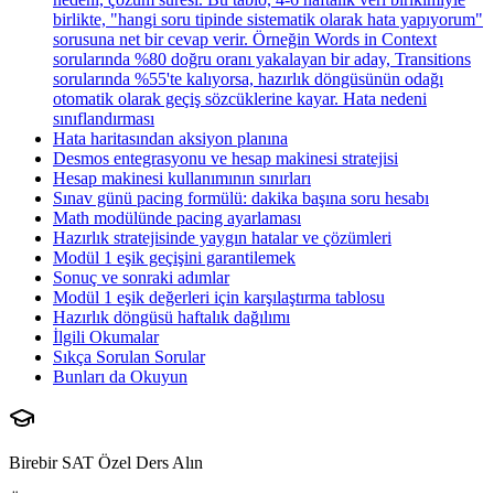
birlikte, "hangi soru tipinde sistematik olarak hata yapıyorum"
sorusuna net bir cevap verir. Örneğin Words in Context
sorularında %80 doğru oranı yakalayan bir aday, Transitions
sorularında %55'te kalıyorsa, hazırlık döngüsünün odağı
otomatik olarak geçiş sözcüklerine kayar. Hata nedeni
sınıflandırması
Hata haritasından aksiyon planına
Desmos entegrasyonu ve hesap makinesi stratejisi
Hesap makinesi kullanımının sınırları
Sınav günü pacing formülü: dakika başına soru hesabı
Math modülünde pacing ayarlaması
Hazırlık stratejisinde yaygın hatalar ve çözümleri
Modül 1 eşik geçişini garantilemek
Sonuç ve sonraki adımlar
Modül 1 eşik değerleri için karşılaştırma tablosu
Hazırlık döngüsü haftalık dağılımı
İlgili Okumalar
Sıkça Sorulan Sorular
Bunları da Okuyun
Birebir SAT Özel Ders Alın