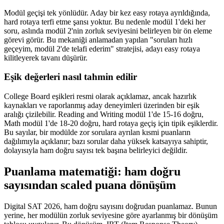
Modül geçişi tek yönlüdür. Aday bir kez easy rotaya ayrıldığında,
hard rotaya terfi etme şansı yoktur. Bu nedenle modül 1'deki her
soru, aslında modül 2'nin zorluk seviyesini belirleyen bir ön eleme
görevi görür. Bu mekaniği anlamadan yapılan "soruları hızlı
geçeyim, modül 2'de telafi ederim" stratejisi, adayı easy rotaya
kilitleyerek tavanı düşürür.
Eşik değerleri nasıl tahmin edilir
College Board eşikleri resmi olarak açıklamaz, ancak hazırlık
kaynakları ve raporlanmış aday deneyimleri üzerinden bir eşik
aralığı çizilebilir. Reading and Writing modül 1'de 15-16 doğru,
Math modül 1'de 18-20 doğru, hard rotaya geçiş için tipik eşiklerdir.
Bu sayılar, bir modülde zor sorulara ayrılan kısmi puanların
dağılımıyla açıklanır; bazı sorular daha yüksek katsayıya sahiptir,
dolayısıyla ham doğru sayısı tek başına belirleyici değildir.
Puanlama matematiği: ham doğru
sayısından scaled puana dönüşüm
Digital SAT 2026, ham doğru sayısını doğrudan puanlamaz. Bunun
yerine, her modülün zorluk seviyesine göre ayarlanmış bir dönüşüm