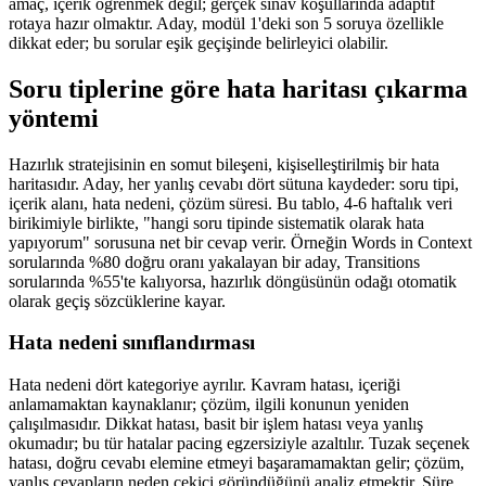
amaç, içerik öğrenmek değil; gerçek sınav koşullarında adaptif
rotaya hazır olmaktır. Aday, modül 1'deki son 5 soruya özellikle
dikkat eder; bu sorular eşik geçişinde belirleyici olabilir.
Soru tiplerine göre hata haritası çıkarma
yöntemi
Hazırlık stratejisinin en somut bileşeni, kişiselleştirilmiş bir hata
haritasıdır. Aday, her yanlış cevabı dört sütuna kaydeder: soru tipi,
içerik alanı, hata nedeni, çözüm süresi. Bu tablo, 4-6 haftalık veri
birikimiyle birlikte, "hangi soru tipinde sistematik olarak hata
yapıyorum" sorusuna net bir cevap verir. Örneğin Words in Context
sorularında %80 doğru oranı yakalayan bir aday, Transitions
sorularında %55'te kalıyorsa, hazırlık döngüsünün odağı otomatik
olarak geçiş sözcüklerine kayar.
Hata nedeni sınıflandırması
Hata nedeni dört kategoriye ayrılır. Kavram hatası, içeriği
anlamamaktan kaynaklanır; çözüm, ilgili konunun yeniden
çalışılmasıdır. Dikkat hatası, basit bir işlem hatası veya yanlış
okumadır; bu tür hatalar pacing egzersiziyle azaltılır. Tuzak seçenek
hatası, doğru cevabı elemine etmeyi başaramamaktan gelir; çözüm,
yanlış cevapların neden çekici göründüğünü analiz etmektir. Süre