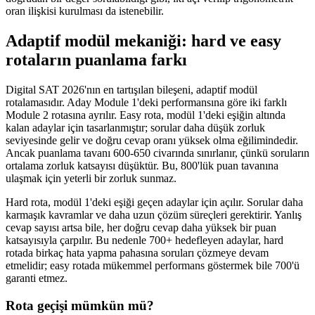
oran ilişkisi kurulması da istenebilir.
Adaptif modül mekaniği: hard ve easy
rotaların puanlama farkı
Digital SAT 2026'nın en tartışılan bileşeni, adaptif modül
rotalamasıdır. Aday Module 1'deki performansına göre iki farklı
Module 2 rotasına ayrılır. Easy rota, modül 1'deki eşiğin altında
kalan adaylar için tasarlanmıştır; sorular daha düşük zorluk
seviyesinde gelir ve doğru cevap oranı yüksek olma eğilimindedir.
Ancak puanlama tavanı 600-650 civarında sınırlanır, çünkü soruların
ortalama zorluk katsayısı düşüktür. Bu, 800'lük puan tavanına
ulaşmak için yeterli bir zorluk sunmaz.
Hard rota, modül 1'deki eşiği geçen adaylar için açılır. Sorular daha
karmaşık kavramlar ve daha uzun çözüm süreçleri gerektirir. Yanlış
cevap sayısı artsa bile, her doğru cevap daha yüksek bir puan
katsayısıyla çarpılır. Bu nedenle 700+ hedefleyen adaylar, hard
rotada birkaç hata yapma pahasına soruları çözmeye devam
etmelidir; easy rotada mükemmel performans göstermek bile 700'ü
garanti etmez.
Rota geçişi mümkün mü?