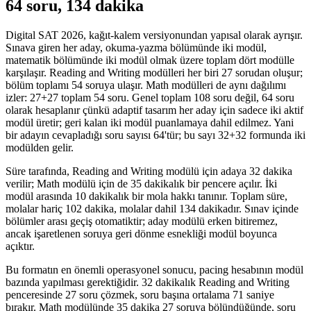
64 soru, 134 dakika
Digital SAT 2026, kağıt-kalem versiyonundan yapısal olarak ayrışır.
Sınava giren her aday, okuma-yazma bölümünde iki modül,
matematik bölümünde iki modül olmak üzere toplam dört modülle
karşılaşır. Reading and Writing modülleri her biri 27 sorudan oluşur;
bölüm toplamı 54 soruya ulaşır. Math modülleri de aynı dağılımı
izler: 27+27 toplam 54 soru. Genel toplam 108 soru değil, 64 soru
olarak hesaplanır çünkü adaptif tasarım her aday için sadece iki aktif
modül üretir; geri kalan iki modül puanlamaya dahil edilmez. Yani
bir adayın cevapladığı soru sayısı 64'tür; bu sayı 32+32 formunda iki
modülden gelir.
Süre tarafında, Reading and Writing modülü için adaya 32 dakika
verilir; Math modülü için de 35 dakikalık bir pencere açılır. İki
modül arasında 10 dakikalık bir mola hakkı tanınır. Toplam süre,
molalar hariç 102 dakika, molalar dahil 134 dakikadır. Sınav içinde
bölümler arası geçiş otomatiktir; aday modülü erken bitiremez,
ancak işaretlenen soruya geri dönme esnekliği modül boyunca
açıktır.
Bu formatın en önemli operasyonel sonucu, pacing hesabının modül
bazında yapılması gerektiğidir. 32 dakikalık Reading and Writing
penceresinde 27 soru çözmek, soru başına ortalama 71 saniye
bırakır. Math modülünde 35 dakika 27 soruya bölündüğünde, soru