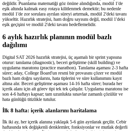
değildir. Puanlama matematiği göz önüne alındığında, modül 1'de
eşik altında kalmak easy rotaya kilitlenmek demektir; bu nedenle
modül 1'de zor sorulara ayrılan süreyi artırmak, modül 2'deki tavanı
yükseltir. Hazırlık stratejisi, ham doğru sayısını değil, modül 1'deki
eşik geçişini ve modül 2'deki tavanı hedeflemelidir.
6 aylık hazırlık planının modül bazlı
dağılımı
Digital SAT 2026 hazırlık stratejisi, üç aşamalı bir sprint yapısına
oturur: tanılama (diagnostic), beceri geliştirme (skill building) ve
uygulama maratonu (practice marathon). Tanılama aşaması 2-3 hafta
sürer; aday, College Board'un resmi bir provasını çözer ve modül
bazlı ham doğru sayılarını, hata tiplerini ve süre kullanımını kayıt
altına alır. Beceri geliştirme aşaması 14-16 hafta sürer; burada her
içerik alanı için alt görev tipi tek tek çalışılır. Uygulama maratonu ise
son 4-6 haftayı kapsar; tam uzunlukta sınavlar zamanlı çözülür ve
hata günlüğü titizlikle tutulur.
İlk 8 hafta: içerik alanlarını haritalama
İlk iki ay, her içerik alanına yaklaşık 5-6 gün ayrılarak geçilir. Cebir
haftasında tek değişkenli denklemler, fonksiyonlar ve mutlak değerli