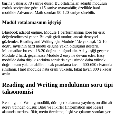
başına yaklaşık 78 saniye düşer. Bu ortalamalar, adaptif modülün
zorluk seviyesine göre ±15 saniye oynayabilir; özellikle hard
modülde Advanced Math soruları 90-120 saniye sürebilir.
Modül rotalamasının işleyişi
Bluebook adaptif engine, Module 1 performansına göre bir eşik
değerlendirmesi yapar. Bu eşik gizli tutulur; ancak deneysel
gözlemler, Reading and Writing için Module 1'de yaklaşık 15-16
doğru sayısının hard modül eşiğine yakın olduğunu gösterir.
Matematikte bu eşik 18-20 doğru aralığındadır. Aday eşiği geçerse
Module 2 hard, geçemezse Module 2 easy ile devam eder. Easy
modülde daha düşük zorlukta sorularla aynı sürede daha yüksek
doğru oranı yakalanabilir; ancak puanlama tavanı 600-650 civarında
sınırlanır. Hard modülde hata oranı yükselir, fakat tavan 800'e kadar
açılır.
Reading and Writing modülünün soru tipi
taksonomisi
Reading and Writing modülü, dört içerik alanına yayılmış on dört alt
görev tipinden oluşur. Bilgi ve Fikirler (Information and Ideas)
alanında merkezi fikir, metin özetleme, ilişki ve çıkarım soruları yer