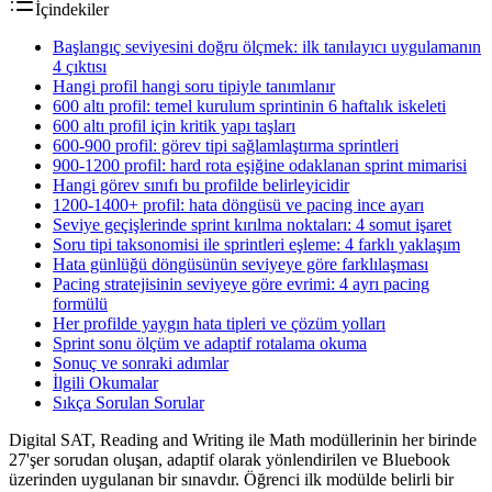
İçindekiler
Başlangıç seviyesini doğru ölçmek: ilk tanılayıcı uygulamanın
4 çıktısı
Hangi profil hangi soru tipiyle tanımlanır
600 altı profil: temel kurulum sprintinin 6 haftalık iskeleti
600 altı profil için kritik yapı taşları
600-900 profil: görev tipi sağlamlaştırma sprintleri
900-1200 profil: hard rota eşiğine odaklanan sprint mimarisi
Hangi görev sınıfı bu profilde belirleyicidir
1200-1400+ profil: hata döngüsü ve pacing ince ayarı
Seviye geçişlerinde sprint kırılma noktaları: 4 somut işaret
Soru tipi taksonomisi ile sprintleri eşleme: 4 farklı yaklaşım
Hata günlüğü döngüsünün seviyeye göre farklılaşması
Pacing stratejisinin seviyeye göre evrimi: 4 ayrı pacing
formülü
Her profilde yaygın hata tipleri ve çözüm yolları
Sprint sonu ölçüm ve adaptif rotalama okuma
Sonuç ve sonraki adımlar
İlgili Okumalar
Sıkça Sorulan Sorular
Digital SAT, Reading and Writing ile Math modüllerinin her birinde
27'şer sorudan oluşan, adaptif olarak yönlendirilen ve Bluebook
üzerinden uygulanan bir sınavdır. Öğrenci ilk modülde belirli bir