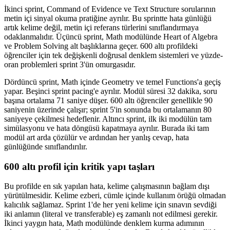
İkinci sprint, Command of Evidence ve Text Structure sorularının
metin içi sinyal okuma pratiğine ayrılır. Bu sprintte hata günlüğü
artık kelime değil, metin içi referans türlerini sınıflandırmaya
odaklanmalıdır. Üçüncü sprint, Math modülünde Heart of Algebra
ve Problem Solving alt başlıklarına geçer. 600 altı profildeki
öğrenciler için tek değişkenli doğrusal denklem sistemleri ve yüzde-
oran problemleri sprint 3'ün omurgasıdır.
Dördüncü sprint, Math içinde Geometry ve temel Functions'a geçiş
yapar. Beşinci sprint pacing'e ayrılır. Modül süresi 32 dakika, soru
başına ortalama 71 saniye düşer. 600 altı öğrenciler genellikle 90
saniyenin üzerinde çalışır; sprint 5'in sonunda bu ortalamanın 80
saniyeye çekilmesi hedeflenir. Altıncı sprint, ilk iki modülün tam
simülasyonu ve hata döngüsü kapatmaya ayrılır. Burada iki tam
modül art arda çözülür ve ardından her yanlış cevap, hata
günlüğünde sınıflandırılır.
600 altı profil için kritik yapı taşları
Bu profilde en sık yapılan hata, kelime çalışmasının bağlam dışı
yürütülmesidir. Kelime ezberi, cümle içinde kullanım örüğü olmadan
kalıcılık sağlamaz. Sprint 1'de her yeni kelime için sınavın sevdiği
iki anlamın (literal ve transferable) eş zamanlı not edilmesi gerekir.
İkinci yaygın hata, Math modülünde denklem kurma adımının