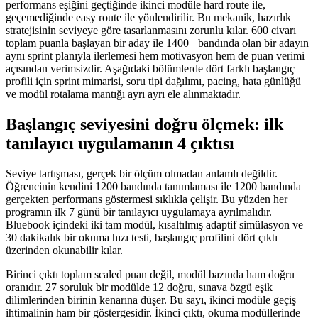
performans eşiğini geçtiğinde ikinci modüle hard route ile,
geçemediğinde easy route ile yönlendirilir. Bu mekanik, hazırlık
stratejisinin seviyeye göre tasarlanmasını zorunlu kılar. 600 civarı
toplam puanla başlayan bir aday ile 1400+ bandında olan bir adayın
aynı sprint planıyla ilerlemesi hem motivasyon hem de puan verimi
açısından verimsizdir. Aşağıdaki bölümlerde dört farklı başlangıç
profili için sprint mimarisi, soru tipi dağılımı, pacing, hata günlüğü
ve modül rotalama mantığı ayrı ayrı ele alınmaktadır.
Başlangıç seviyesini doğru ölçmek: ilk
tanılayıcı uygulamanın 4 çıktısı
Seviye tartışması, gerçek bir ölçüm olmadan anlamlı değildir.
Öğrencinin kendini 1200 bandında tanımlaması ile 1200 bandında
gerçekten performans göstermesi sıklıkla çelişir. Bu yüzden her
programın ilk 7 günü bir tanılayıcı uygulamaya ayrılmalıdır.
Bluebook içindeki iki tam modül, kısaltılmış adaptif simülasyon ve
30 dakikalık bir okuma hızı testi, başlangıç profilini dört çıktı
üzerinden okunabilir kılar.
Birinci çıktı toplam scaled puan değil, modül bazında ham doğru
oranıdır. 27 soruluk bir modülde 12 doğru, sınava özgü eşik
dilimlerinden birinin kenarına düşer. Bu sayı, ikinci modüle geçiş
ihtimalinin ham bir göstergesidir. İkinci çıktı, okuma modüllerinde