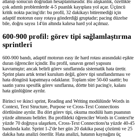
atlanıp sonucun doğrudan hesaplanmasıdır. Bu alışkanlık, özellikle
çok adımlı problemlerde 4-5 puanlık kayıplara yol açar. Üçüncü
kritik nokta pacing'dir: bu profil, 32 dakikayı bitiremediği için
adaptif motorun easy rotaya gönderdiği gruptadır; pacing düzelse
bile, doğru sayısı 14'ün altında kalırsa hard yol açılmaz.
600-900 profil: görev tipi sağlamlaştırma
sprintleri
600-900 bandı, adaptif motorun easy ile hard rotası arasındaki eşikte
duran öğrenciler içindir. Bu profil, sınavın genel yapısını
kavramıştır; ancak belirli görev sınıflarında sistematik hata üretir.
Sprint planı artık temel kurulum değil, görev tipi sınıflandırması ve
hata döngüsü kapatmaya odaklanır. Toplam süre 50-60 saattir; bu
saatin yarısı spesifik görev sınıflarına, dörtte biri pacing'e, kalanı
hata günlüğüne ayrılır.
Birinci ve ikinci sprint, Reading and Writing modülünde Words in
Context, Text Structure, Purpose ve Cross-Text Connections
dörtlüsüne ayrılır. Bu dört görev tipi, okuma modülü ham puanının
yüzde altmısını belirler. Bu profildeki öğrenciler Words in Context'te
yüzde 70 doğruya ulaşırken, Cross-Text Connections'ta yüzde 40-45
bandında kalır. Sprint 1-2'de her gün 20 dakika pasaj çözümü ve 25
dakika hata analizi önerilir. Hata analizi, hatanın kaynağını üç