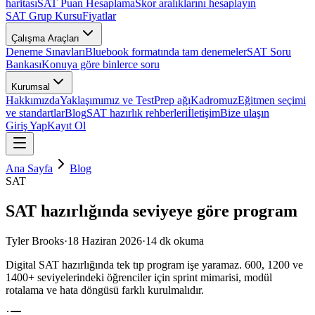
haritası
SAT Puan Hesaplama
Skor aralıklarını hesaplayın
SAT Grup Kursu
Fiyatlar
Çalışma Araçları
Deneme Sınavları
Bluebook formatında tam denemeler
SAT Soru
Bankası
Konuya göre binlerce soru
Kurumsal
Hakkımızda
Yaklaşımımız ve TestPrep ağı
Kadromuz
Eğitmen seçimi
ve standartlar
Blog
SAT hazırlık rehberleri
İletişim
Bize ulaşın
Giriş Yap
Kayıt Ol
Ana Sayfa
Blog
SAT
SAT hazırlığında seviyeye göre program
Tyler Brooks
·
18 Haziran 2026
·
14
dk okuma
Digital SAT hazırlığında tek tıp program işe yaramaz. 600, 1200 ve
1400+ seviyelerindeki öğrenciler için sprint mimarisi, modül
rotalama ve hata döngüsü farklı kurulmalıdır.