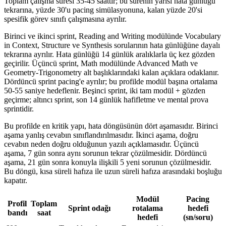
Toplam çalışma süresi 35-45 saattir; bu sürenin yarısı hata günlüğü
tekrarına, yüzde 30'u pacing simülasyonuna, kalan yüzde 20'si
spesifik görev sınıfı çalışmasına ayrılır.
Birinci ve ikinci sprint, Reading and Writing modülünde Vocabulary
in Context, Structure ve Synthesis sorularının hata günlüğüne dayalı
tekrarına ayrılır. Hata günlüğü 14 günlük aralıklarla üç kez gözden
geçirilir. Üçüncü sprint, Math modülünde Advanced Math ve
Geometry-Trigonometry alt başlıklarındaki kalan açıklara odaklanır.
Dördüncü sprint pacing'e ayrılır; bu profilde modül başına ortalama
50-55 saniye hedeflenir. Beşinci sprint, iki tam modül + gözden
geçirme; altıncı sprint, son 14 günlük hafifletme ve mental prova
sprintidir.
Bu profilde en kritik yapı, hata döngüsünün dört aşamasıdır. Birinci
aşama yanlış cevabın sınıflandırılmasıdır. İkinci aşama, doğru
cevabın neden doğru olduğunun yazılı açıklamasıdır. Üçüncü
aşama, 7 gün sonra aynı sorunun tekrar çözülmesidir. Dördüncü
aşama, 21 gün sonra konuyla ilişkili 5 yeni sorunun çözülmesidir.
Bu döngü, kısa süreli hafıza ile uzun süreli hafıza arasındaki boşluğu
kapatır.
Modül
Pacing
Profil
Toplam
Sprint odağı
rotalama
hedefi
bandı
saat
hedefi
(sn/soru)