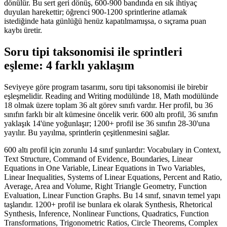
dönülür. Bu sert geri dönüş, 600-900 bandında en sık ihtiyaç
duyulan harekettir; öğrenci 900-1200 sprintlerine atlamak
istediğinde hata günlüğü henüz kapatılmamışsa, o sıçrama puan
kaybı üretir.
Soru tipi taksonomisi ile sprintleri
eşleme: 4 farklı yaklaşım
Seviyeye göre program tasarımı, soru tipi taksonomisi ile birebir
eşleşmelidir. Reading and Writing modülünde 18, Math modülünde
18 olmak üzere toplam 36 alt görev sınıfı vardır. Her profil, bu 36
sınıfın farklı bir alt kümesine öncelik verir. 600 altı profil, 36 sınıfın
yaklaşık 14'üne yoğunlaşır; 1200+ profil ise 36 sınıfın 28-30'una
yayılır. Bu yayılma, sprintlerin çeşitlenmesini sağlar.
600 altı profil için zorunlu 14 sınıf şunlardır: Vocabulary in Context,
Text Structure, Command of Evidence, Boundaries, Linear
Equations in One Variable, Linear Equations in Two Variables,
Linear Inequalities, Systems of Linear Equations, Percent and Ratio,
Average, Area and Volume, Right Triangle Geometry, Function
Evaluation, Linear Function Graphs. Bu 14 sınıf, sınavın temel yapı
taşlarıdır. 1200+ profil ise bunlara ek olarak Synthesis, Rhetorical
Synthesis, Inference, Nonlinear Functions, Quadratics, Function
Transformations, Trigonometric Ratios, Circle Theorems, Complex