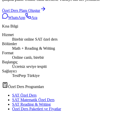
Özel Ders Planı Oluştur
WhatsApp
Ara
Kısa Bilgi
Hizmet
Birebir online SAT özel ders
Bölümler
Math + Reading & Writing
Format
Online canlı, birebir
Başlangıç
Ücretsiz seviye tespiti
Sağlayıcı
TestPrep Türkiye
Özel Ders Programları
SAT Özel Ders
SAT Matematik Özel Ders
SAT Reading & Writing
Özel Ders Paketleri ve Fiyatlar