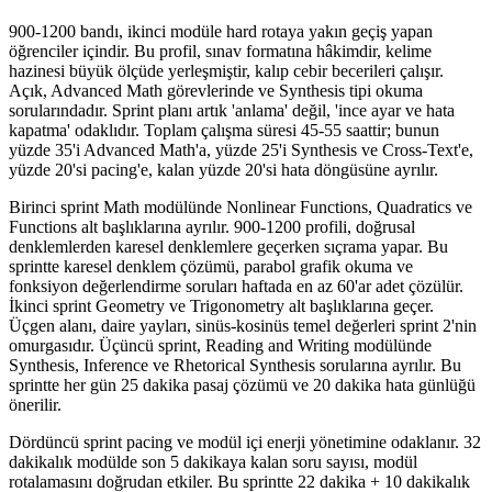
900-1200 bandı, ikinci modüle hard rotaya yakın geçiş yapan
öğrenciler içindir. Bu profil, sınav formatına hâkimdir, kelime
hazinesi büyük ölçüde yerleşmiştir, kalıp cebir becerileri çalışır.
Açık, Advanced Math görevlerinde ve Synthesis tipi okuma
sorularındadır. Sprint planı artık 'anlama' değil, 'ince ayar ve hata
kapatma' odaklıdır. Toplam çalışma süresi 45-55 saattir; bunun
yüzde 35'i Advanced Math'a, yüzde 25'i Synthesis ve Cross-Text'e,
yüzde 20'si pacing'e, kalan yüzde 20'si hata döngüsüne ayrılır.
Birinci sprint Math modülünde Nonlinear Functions, Quadratics ve
Functions alt başlıklarına ayrılır. 900-1200 profili, doğrusal
denklemlerden karesel denklemlere geçerken sıçrama yapar. Bu
sprintte karesel denklem çözümü, parabol grafik okuma ve
fonksiyon değerlendirme soruları haftada en az 60'ar adet çözülür.
İkinci sprint Geometry ve Trigonometry alt başlıklarına geçer.
Üçgen alanı, daire yayları, sinüs-kosinüs temel değerleri sprint 2'nin
omurgasıdır. Üçüncü sprint, Reading and Writing modülünde
Synthesis, Inference ve Rhetorical Synthesis sorularına ayrılır. Bu
sprintte her gün 25 dakika pasaj çözümü ve 20 dakika hata günlüğü
önerilir.
Dördüncü sprint pacing ve modül içi enerji yönetimine odaklanır. 32
dakikalık modülde son 5 dakikaya kalan soru sayısı, modül
rotalamasını doğrudan etkiler. Bu sprintte 22 dakika + 10 dakikalık