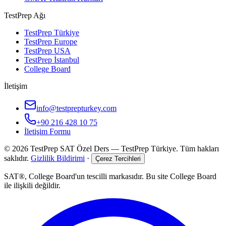
TestPrep Ağı
TestPrep Türkiye
TestPrep Europe
TestPrep USA
TestPrep İstanbul
College Board
İletişim
info@testprepturkey.com
+90 216 428 10 75
İletişim Formu
©
2026
TestPrep SAT Özel Ders
—
TestPrep Türkiye
. Tüm hakları
saklıdır.
Gizlilik Bildirimi
·
Çerez Tercihleri
SAT®, College Board'un tescilli markasıdır. Bu site College Board
ile ilişkili değildir.