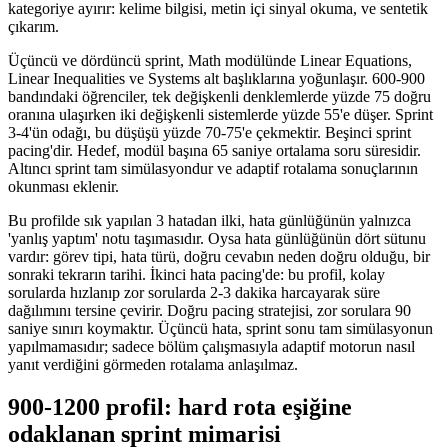
kategoriye ayırır: kelime bilgisi, metin içi sinyal okuma, ve sentetik
çıkarım.
Üçüncü ve dördüncü sprint, Math modülünde Linear Equations,
Linear Inequalities ve Systems alt başlıklarına yoğunlaşır. 600-900
bandındaki öğrenciler, tek değişkenli denklemlerde yüzde 75 doğru
oranına ulaşırken iki değişkenli sistemlerde yüzde 55'e düşer. Sprint
3-4'ün odağı, bu düşüşü yüzde 70-75'e çekmektir. Beşinci sprint
pacing'dir. Hedef, modül başına 65 saniye ortalama soru süresidir.
Altıncı sprint tam simülasyondur ve adaptif rotalama sonuçlarının
okunması eklenir.
Bu profilde sık yapılan 3 hatadan ilki, hata günlüğünün yalnızca
'yanlış yaptım' notu taşımasıdır. Oysa hata günlüğünün dört sütunu
vardır: görev tipi, hata türü, doğru cevabın neden doğru olduğu, bir
sonraki tekrarın tarihi. İkinci hata pacing'de: bu profil, kolay
sorularda hızlanıp zor sorularda 2-3 dakika harcayarak süre
dağılımını tersine çevirir. Doğru pacing stratejisi, zor sorulara 90
saniye sınırı koymaktır. Üçüncü hata, sprint sonu tam simülasyonun
yapılmamasıdır; sadece bölüm çalışmasıyla adaptif motorun nasıl
yanıt verdiğini görmeden rotalama anlaşılmaz.
900-1200 profil: hard rota eşiğine
odaklanan sprint mimarisi