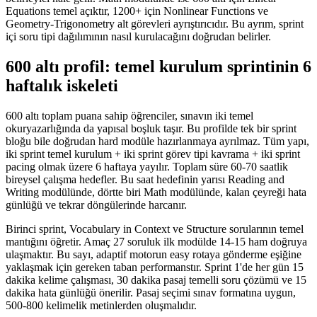
Equations temel açıktır, 1200+ için Nonlinear Functions ve
Geometry-Trigonometry alt görevleri ayrıştırıcıdır. Bu ayrım, sprint
içi soru tipi dağılımının nasıl kurulacağını doğrudan belirler.
600 altı profil: temel kurulum sprintinin 6
haftalık iskeleti
600 altı toplam puana sahip öğrenciler, sınavın iki temel
okuryazarlığında da yapısal boşluk taşır. Bu profilde tek bir sprint
bloğu bile doğrudan hard modüle hazırlanmaya ayrılmaz. Tüm yapı,
iki sprint temel kurulum + iki sprint görev tipi kavrama + iki sprint
pacing olmak üzere 6 haftaya yayılır. Toplam süre 60-70 saatlik
bireysel çalışma hedefler. Bu saat hedefinin yarısı Reading and
Writing modülünde, dörtte biri Math modülünde, kalan çeyreği hata
günlüğü ve tekrar döngülerinde harcanır.
Birinci sprint, Vocabulary in Context ve Structure sorularının temel
mantığını öğretir. Amaç 27 soruluk ilk modülde 14-15 ham doğruya
ulaşmaktır. Bu sayı, adaptif motorun easy rotaya gönderme eşiğine
yaklaşmak için gereken taban performanstır. Sprint 1'de her gün 15
dakika kelime çalışması, 30 dakika pasaj temelli soru çözümü ve 15
dakika hata günlüğü önerilir. Pasaj seçimi sınav formatına uygun,
500-800 kelimelik metinlerden oluşmalıdır.