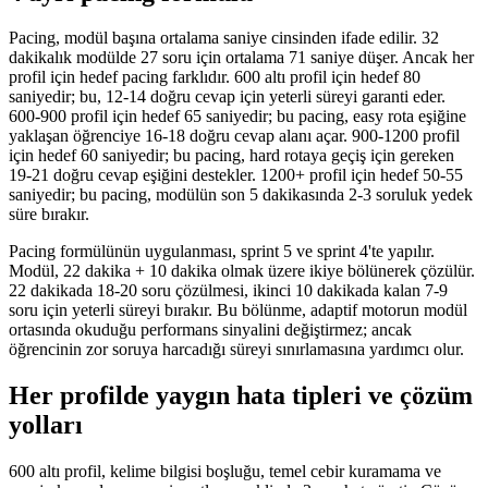
Pacing, modül başına ortalama saniye cinsinden ifade edilir. 32
dakikalık modülde 27 soru için ortalama 71 saniye düşer. Ancak her
profil için hedef pacing farklıdır. 600 altı profil için hedef 80
saniyedir; bu, 12-14 doğru cevap için yeterli süreyi garanti eder.
600-900 profil için hedef 65 saniyedir; bu pacing, easy rota eşiğine
yaklaşan öğrenciye 16-18 doğru cevap alanı açar. 900-1200 profil
için hedef 60 saniyedir; bu pacing, hard rotaya geçiş için gereken
19-21 doğru cevap eşiğini destekler. 1200+ profil için hedef 50-55
saniyedir; bu pacing, modülün son 5 dakikasında 2-3 soruluk yedek
süre bırakır.
Pacing formülünün uygulanması, sprint 5 ve sprint 4'te yapılır.
Modül, 22 dakika + 10 dakika olmak üzere ikiye bölünerek çözülür.
22 dakikada 18-20 soru çözülmesi, ikinci 10 dakikada kalan 7-9
soru için yeterli süreyi bırakır. Bu bölünme, adaptif motorun modül
ortasında okuduğu performans sinyalini değiştirmez; ancak
öğrencinin zor soruya harcadığı süreyi sınırlamasına yardımcı olur.
Her profilde yaygın hata tipleri ve çözüm
yolları
600 altı profil, kelime bilgisi boşluğu, temel cebir kuramama ve