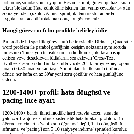
bölünmüş simülasyonlar yapılır. Beşinci sprint, görev tipi bazlı sıralı
tekrar bloğudur. Hata günlüğüne işlenen tüm yanlış cevaplar 14 gün
sonra yeniden çözülür. Altıncı sprint, iki tam modül art arda
uygulanarak adaptif rotalama sonuçları gözlemlenir.
Hangi görev sınıfı bu profilde belirleyicidir
Bu profilde iki spesifik görev sınıfı belirleyicidir. Birincisi, Quadratic
word problem ile parabol grafiğinin kesişim noktasını aynı soruda
birleştiren 'fonksiyon temsili' sorularıdır. İkincisi, iki kısa pasajın
çelişen veya destekleyen iddialarını sentezleyen 'Cross-Text
Synthesis' sorularıdır. Bu iki sınıfta yüzde 20'lik bir iyileşme, toplam
puanı 60-80 puan yukarı taşır. Sprint planı bu iki sınıf etrafında
döner; her hafta en az 30'ar yeni soru çözülür ve hata günlüğüne
eklenir.
1200-1400+ profil: hata döngüsü ve
pacing ince ayarı
1200-1400+ bandı, ikinci modüle hard rotayla geçen, sınavda
yalnızca 1-2 görev sınıfında sistematik hata bırakan profildir. Bu
öğrenciler için artık 'yeni konu öğrenme' değil, 'hata döngüsünü
sıfırlama' ve 'pacing'i son 5-10 saniyeye indirme' sprintleri kurulur.