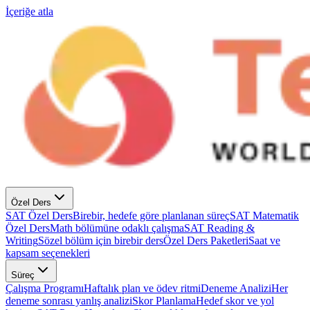
İçeriğe atla
Özel Ders
SAT Özel Ders
Birebir, hedefe göre planlanan süreç
SAT Matematik
Özel Ders
Math bölümüne odaklı çalışma
SAT Reading &
Writing
Sözel bölüm için birebir ders
Özel Ders Paketleri
Saat ve
kapsam seçenekleri
Süreç
Çalışma Programı
Haftalık plan ve ödev ritmi
Deneme Analizi
Her
deneme sonrası yanlış analizi
Skor Planlama
Hedef skor ve yol