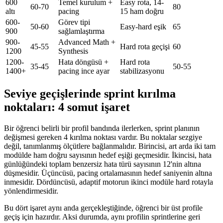
600
Temel kurulum +
Easy rota, 14-
60-70
80
altı
pacing
15 ham doğru
600-
Görev tipi
50-60
Easy-hard eşik
65
900
sağlamlaştırma
900-
Advanced Math +
45-55
Hard rota geçişi
60
1200
Synthesis
1200-
Hata döngüsü +
Hard rota
35-45
50-55
1400+
pacing ince ayar
stabilizasyonu
Seviye geçişlerinde sprint kırılma
noktaları: 4 somut işaret
Bir öğrenci belirli bir profil bandında ilerlerken, sprint planının
değişmesi gereken 4 kırılma noktası vardır. Bu noktalar sezgiye
değil, tanımlanmış ölçütlere bağlanmalıdır. Birincisi, art arda iki tam
modülde ham doğru sayısının hedef eşiği geçmesidir. İkincisi, hata
günlüğündeki toplam benzersiz hata türü sayısının 12'nin altına
düşmesidir. Üçüncüsü, pacing ortalamasının hedef saniyenin altına
inmesidir. Dördüncüsü, adaptif motorun ikinci modüle hard rotayla
yönlendirmesidir.
Bu dört işaret aynı anda gerçekleştiğinde, öğrenci bir üst profile
geçiş için hazırdır. Aksi durumda, aynı profilin sprintlerine geri