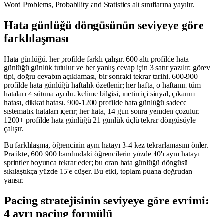
Word Problems, Probability and Statistics alt sınıflarına yayılır.
Hata günlüğü döngüsünün seviyeye göre
farklılaşması
Hata günlüğü, her profilde farklı çalışır. 600 altı profilde hata
günlüğü günlük tutulur ve her yanlış cevap için 3 satır yazılır: görev
tipi, doğru cevabın açıklaması, bir sonraki tekrar tarihi. 600-900
profilde hata günlüğü haftalık özetlenir; her hafta, o haftanın tüm
hataları 4 sütuna ayrılır: kelime bilgisi, metin içi sinyal, çıkarım
hatası, dikkat hatası. 900-1200 profilde hata günlüğü sadece
sistematik hataları içerir; her hata, 14 gün sonra yeniden çözülür.
1200+ profilde hata günlüğü 21 günlük üçlü tekrar döngüsüyle
çalışır.
Bu farklılaşma, öğrencinin aynı hatayı 3-4 kez tekrarlamasını önler.
Pratikte, 600-900 bandındaki öğrencilerin yüzde 40'ı aynı hatayı
sprintler boyunca tekrar eder; bu oran hata günlüğü döngüsü
sıkılaştıkça yüzde 15'e düşer. Bu etki, toplam puana doğrudan
yansır.
Pacing stratejisinin seviyeye göre evrimi:
4 ayrı pacing formülü