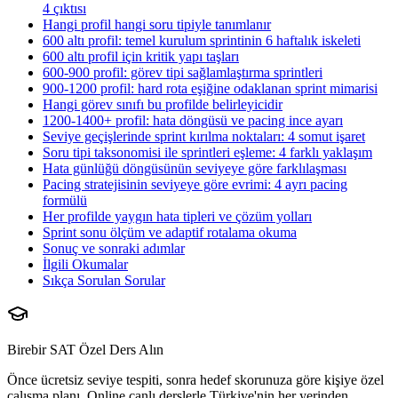
4 çıktısı
Hangi profil hangi soru tipiyle tanımlanır
600 altı profil: temel kurulum sprintinin 6 haftalık iskeleti
600 altı profil için kritik yapı taşları
600-900 profil: görev tipi sağlamlaştırma sprintleri
900-1200 profil: hard rota eşiğine odaklanan sprint mimarisi
Hangi görev sınıfı bu profilde belirleyicidir
1200-1400+ profil: hata döngüsü ve pacing ince ayarı
Seviye geçişlerinde sprint kırılma noktaları: 4 somut işaret
Soru tipi taksonomisi ile sprintleri eşleme: 4 farklı yaklaşım
Hata günlüğü döngüsünün seviyeye göre farklılaşması
Pacing stratejisinin seviyeye göre evrimi: 4 ayrı pacing
formülü
Her profilde yaygın hata tipleri ve çözüm yolları
Sprint sonu ölçüm ve adaptif rotalama okuma
Sonuç ve sonraki adımlar
İlgili Okumalar
Sıkça Sorulan Sorular
Birebir SAT Özel Ders Alın
Önce ücretsiz seviye tespiti, sonra hedef skorunuza göre kişiye özel
çalışma planı. Online canlı derslerle Türkiye'nin her yerinden.