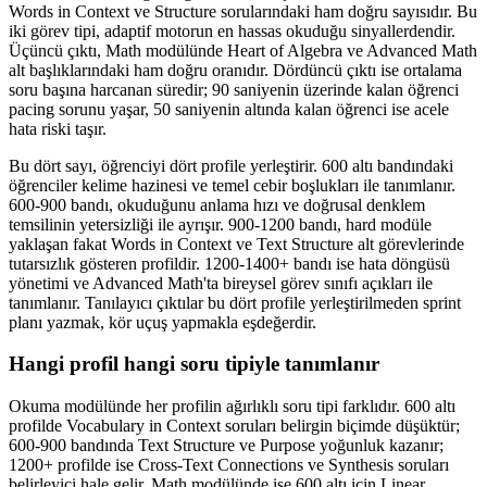
Words in Context ve Structure sorularındaki ham doğru sayısıdır. Bu
iki görev tipi, adaptif motorun en hassas okuduğu sinyallerdendir.
Üçüncü çıktı, Math modülünde Heart of Algebra ve Advanced Math
alt başlıklarındaki ham doğru oranıdır. Dördüncü çıktı ise ortalama
soru başına harcanan süredir; 90 saniyenin üzerinde kalan öğrenci
pacing sorunu yaşar, 50 saniyenin altında kalan öğrenci ise acele
hata riski taşır.
Bu dört sayı, öğrenciyi dört profile yerleştirir. 600 altı bandındaki
öğrenciler kelime hazinesi ve temel cebir boşlukları ile tanımlanır.
600-900 bandı, okuduğunu anlama hızı ve doğrusal denklem
temsilinin yetersizliği ile ayrışır. 900-1200 bandı, hard modüle
yaklaşan fakat Words in Context ve Text Structure alt görevlerinde
tutarsızlık gösteren profildir. 1200-1400+ bandı ise hata döngüsü
yönetimi ve Advanced Math'ta bireysel görev sınıfı açıkları ile
tanımlanır. Tanılayıcı çıktılar bu dört profile yerleştirilmeden sprint
planı yazmak, kör uçuş yapmakla eşdeğerdir.
Hangi profil hangi soru tipiyle tanımlanır
Okuma modülünde her profilin ağırlıklı soru tipi farklıdır. 600 altı
profilde Vocabulary in Context soruları belirgin biçimde düşüktür;
600-900 bandında Text Structure ve Purpose yoğunluk kazanır;
1200+ profilde ise Cross-Text Connections ve Synthesis soruları
belirleyici hale gelir. Math modülünde ise 600 altı için Linear