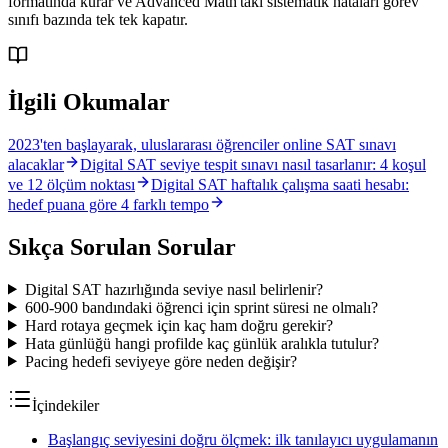
formatında kurar ve Advanced Math'taki sistematik hataları görev
sınıfı bazında tek tek kapatır.
İlgili Okumalar
2023'ten başlayarak, uluslararası öğrenciler online SAT sınavı
alacaklar
Digital SAT seviye tespit sınavı nasıl tasarlanır: 4 koşul
ve 12 ölçüm noktası
Digital SAT haftalık çalışma saati hesabı:
hedef puana göre 4 farklı tempo
Sıkça Sorulan Sorular
Digital SAT hazırlığında seviye nasıl belirlenir?
600-900 bandındaki öğrenci için sprint süresi ne olmalı?
Hard rotaya geçmek için kaç ham doğru gerekir?
Hata günlüğü hangi profilde kaç günlük aralıkla tutulur?
Pacing hedefi seviyeye göre neden değişir?
İçindekiler
Başlangıç seviyesini doğru ölçmek: ilk tanılayıcı uygulamanın