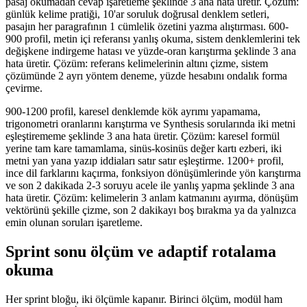
pasaj okumadan cevap işaretleme şeklinde 3 ana hata üretir. Çözüm:
günlük kelime pratiği, 10'ar soruluk doğrusal denklem setleri,
pasajın her paragrafının 1 cümlelik özetini yazma alıştırması. 600-
900 profil, metin içi referansı yanlış okuma, sistem denklemlerini tek
değişkene indirgeme hatası ve yüzde-oran karıştırma şeklinde 3 ana
hata üretir. Çözüm: referans kelimelerinin altını çizme, sistem
çözümünde 2 ayrı yöntem deneme, yüzde hesabını ondalık forma
çevirme.
900-1200 profil, karesel denklemde kök ayrımı yapamama,
trigonometri oranlarını karıştırma ve Synthesis sorularında iki metni
eşleştirememe şeklinde 3 ana hata üretir. Çözüm: karesel formül
yerine tam kare tamamlama, sinüs-kosinüs değer kartı ezberi, iki
metni yan yana yazıp iddiaları satır satır eşleştirme. 1200+ profil,
ince dil farklarını kaçırma, fonksiyon dönüşümlerinde yön karıştırma
ve son 2 dakikada 2-3 soruyu acele ile yanlış yapma şeklinde 3 ana
hata üretir. Çözüm: kelimelerin 3 anlam katmanını ayırma, dönüşüm
vektörünü şekille çizme, son 2 dakikayı boş bırakma ya da yalnızca
emin olunan soruları işaretleme.
Sprint sonu ölçüm ve adaptif rotalama
okuma
Her sprint bloğu, iki ölçümle kapanır. Birinci ölçüm, modül ham