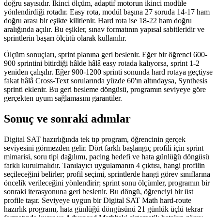
doğru sayısıdır. İkinci ölçüm, adaptif motorun ikinci modüle
yönlendirdiği rotadır. Easy rota, modül başına 27 soruda 14-17 ham
doğru arası bir eşikte kilitlenir. Hard rota ise 18-22 ham doğru
aralığında açılır. Bu eşikler, sınav formatının yapısal sabitleridir ve
sprintlerin başarı ölçütü olarak kullanılır.
Ölçüm sonuçları, sprint planına geri beslenir. Eğer bir öğrenci 600-
900 sprintini bitirdiği hâlde hâlâ easy rotada kalıyorsa, sprint 1-2
yeniden çalışılır. Eğer 900-1200 sprinti sonunda hard rotaya geçtiyse
fakat hâlâ Cross-Text sorularında yüzde 60'ın altındaysa, Synthesis
sprinti eklenir. Bu geri besleme döngüsü, programın seviyeye göre
gerçekten uyum sağlamasını garantiler.
Sonuç ve sonraki adımlar
Digital SAT hazırlığında tek tıp program, öğrencinin gerçek
seviyesini görmezden gelir. Dört farklı başlangıç profili için sprint
mimarisi, soru tipi dağılımı, pacing hedefi ve hata günlüğü döngüsü
farklı kurulmalıdır. Tanılayıcı uygulamanın 4 çıktısı, hangi profilin
seçileceğini belirler; profil seçimi, sprintlerde hangi görev sınıflarına
öncelik verileceğini yönlendirir; sprint sonu ölçümler, programın bir
sonraki iterasyonuna geri beslenir. Bu döngü, öğrenciyi bir üst
profile taşır. Seviyeye uygun bir Digital SAT Math hard-route
hazırlık programı, hata günlüğü döngüsünü 21 günlük üçlü tekrar