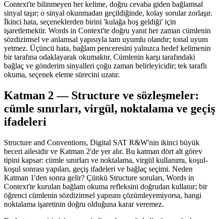
Context'te bilinmeyen her kelime, doğru cevaba giden bağlamsal
sinyal taşır; o sinyal okunmadan geçildiğinde, kolay sorular zorlaşır.
İkinci hata, seçeneklerden birini 'kulağa hoş geldiği' için
işaretlemektir. Words in Context'te doğru yanıt her zaman cümlenin
sözdizimsel ve anlamsal yapısıyla tam uyumlu olandır; tonal uyum
yetmez. Üçüncü hata, bağlam penceresini yalnızca hedef kelimenin
bir tarafına odaklayarak okumaktır. Cümlenin karşı tarafındaki
bağlaç ve gönderim sinyalleri çoğu zaman belirleyicidir; tek taraflı
okuma, seçenek eleme sürecini uzatır.
Katman 2 — Structure ve sözleşmeler:
cümle sınırları, virgül, noktalama ve geçiş
ifadeleri
Structure and Conventions, Digital SAT R&W'nin ikinci büyük
beceri ailesidir ve Katman 2'de yer alır. Bu katman dört alt görev
tipini kapsar: cümle sınırları ve noktalama, virgül kullanımı, koşul-
koşul sonrası yapıları, geçiş ifadeleri ve bağlaç seçimi. Neden
Katman 1'den sonra gelir? Çünkü Structure soruları, Words in
Context'te kurulan bağlam okuma refleksini doğrudan kullanır; bir
öğrenci cümlenin sözdizimsel yapısını çözümleyemiyorsa, hangi
noktalama işaretinin doğru olduğuna karar veremez.