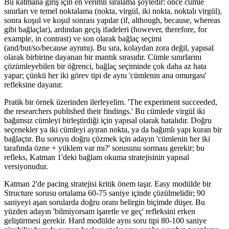
Bu katmana giriş için en verimli sıralama şöyledir: önce cümle
sınırları ve temel noktalama (nokta, virgül, iki nokta, noktalı virgül),
sonra koşul ve koşul sonrası yapılar (if, although, because, whereas
gibi bağlaçlar), ardından geçiş ifadeleri (however, therefore, for
example, in contrast) ve son olarak bağlaç seçimi
(and/but/so/because ayrımı). Bu sıra, kolaydan zora değil, yapısal
olarak birbirine dayanan bir mantık sırasıdır. Cümle sınırlarını
çözümleyebilen bir öğrenci, bağlaç seçiminde çok daha az hata
yapar; çünkü her iki görev tipi de aynı 'cümlenin ana omurgası'
refleksine dayanır.
Pratik bir örnek üzerinden ilerleyelim. 'The experiment succeeded,
the researchers published their findings.' Bu cümlede virgül iki
bağımsız cümleyi birleştirdiği için yapısal olarak hatalıdır. Doğru
seçenekler ya iki cümleyi ayıran nokta, ya da bağımlı yapı kuran bir
bağlaçtır. Bu soruyu doğru çözmek için adayın 'cümlenin her iki
tarafında özne + yüklem var mı?' sorusunu sorması gerekir; bu
refleks, Katman 1'deki bağlam okuma stratejisinin yapısal
versiyonudur.
Katman 2'de pacing stratejisi kritik önem taşır. Easy modülde bir
Structure sorusu ortalama 60-75 saniye içinde çözülmelidir; 90
saniyeyi aşan sorularda doğru oranı belirgin biçimde düşer. Bu
yüzden adayın 'bilmiyorsam işaretle ve geç' refleksini erken
geliştirmesi gerekir. Hard modülde aynı soru tipi 80-100 saniye