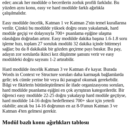
eder; ancak her modülde o becerilerin zorluk profili farklıdır. Bu
yüzden aynı konu, easy ve hard modülde farklı ağırlıkla
çalışılmalıdır.
Easy modülde öncelik, Katman 1 ve Katman 2'nin temel kurallarına
verilir. Çünkü bu modülde yüksek doğru oranı yakalamak, hard
modüle geçişi ve dolayısıyla 700+ puanlama eşiğine ulaşma
olasılığını doğrudan artırır. Easy modülde dakika başına 1.6-1.8 soru
işleme hızı, toplam 27 soruluk modülü 32 dakika içinde bitirmeyi
sağlar; bu da 8 dakikalık bir gözden geçirme payı bırakır. Bu pay,
adayın zor sorularda ikinci kez düşünme şansını verir ve easy
modüldeki doğru sayısını 1-2 artırabilir.
Hard modülde öncelik Katman 3 ve Katman 4'e kayar. Burada
Words in Context ve Structure soruları daha karmaşık bağlamlarda
gelir; tek cümle yerine bir veya iki paragraf okumak gerekebilir.
Bilgi ve fikirlerin bütünleştirilmesi ile ifade organizasyonu soruları,
hard modülde puanlama eşiğini en çok ayrıştıran kategorilerdir. Bir
öğrenci easy modülde 22-25 doğru yakalayıp hard modüle geçtiyse,
hard modülde 14-16 doğru hedeflemesi 700+ skor için yeterli
olabilir; ancak bu 14-16 doğrunun en az 8-9'unun Katman 3 ve
Katman 4'ten gelmesi gerekir.
Modül bazlı konu ağırlıkları tablosu