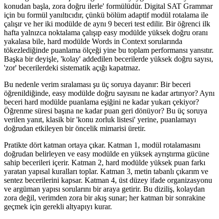
konudan başla, zora doğru ilerle' formülüdür. Digital SAT Grammar
için bu formül yanıltıcıdır, çünkü bölüm adaptif modül rotalama ile
çalışır ve her iki modülde de aynı 9 beceri test edilir. Bir öğrenci ilk
hafta yalnızca noktalama çalışıp easy modülde yüksek doğru oranı
yakalasa bile, hard modülde Words in Context sorularında
tökezlediğinde puanlama ölçeği yine bu toplam performansı yansıtır.
Başka bir deyişle, 'kolay' addedilen becerilerde yüksek doğru sayısı,
'zor' becerilerdeki sistematik açığı kapatmaz.
Bu nedenle verim sıralaması şu üç soruya dayanır: Bir beceri
öğrenildiğinde, easy modülde doğru sayısını ne kadar artırıyor? Aynı
beceri hard modülde puanlama eşiğini ne kadar yukarı çekiyor?
Öğrenme süresi başına ne kadar puan geri dönüyor? Bu üç soruya
verilen yanıt, klasik bir 'konu zorluk listesi' yerine, puanlamayı
doğrudan etkileyen bir öncelik mimarisi üretir.
Pratikte dört katman ortaya çıkar. Katman 1, modül rotalamasını
doğrudan belirleyen ve easy modülde en yüksek ayrıştırma gücüne
sahip becerileri içerir. Katman 2, hard modülde yüksek puan farkı
yaratan yapısal kuralları toplar. Katman 3, metin tabanlı çıkarım ve
sentez becerilerini kapsar. Katman 4, üst düzey ifade organizasyonu
ve argüman yapısı sorularını bir araya getirir. Bu diziliş, kolaydan
zora değil, verimden zora bir akış sunar; her katman bir sonrakine
geçmek için gerekli altyapıyı kurar.