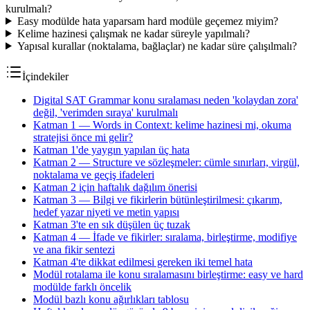
kurulmalı?
Easy modülde hata yaparsam hard modüle geçemez miyim?
Kelime hazinesi çalışmak ne kadar süreyle yapılmalı?
Yapısal kurallar (noktalama, bağlaçlar) ne kadar süre çalışılmalı?
İçindekiler
Digital SAT Grammar konu sıralaması neden 'kolaydan zora'
değil, 'verimden sıraya' kurulmalı
Katman 1 — Words in Context: kelime hazinesi mi, okuma
stratejisi önce mi gelir?
Katman 1'de yaygın yapılan üç hata
Katman 2 — Structure ve sözleşmeler: cümle sınırları, virgül,
noktalama ve geçiş ifadeleri
Katman 2 için haftalık dağılım önerisi
Katman 3 — Bilgi ve fikirlerin bütünleştirilmesi: çıkarım,
hedef yazar niyeti ve metin yapısı
Katman 3'te en sık düşülen üç tuzak
Katman 4 — İfade ve fikirler: sıralama, birleştirme, modifiye
ve ana fikir sentezi
Katman 4'te dikkat edilmesi gereken iki temel hata
Modül rotalama ile konu sıralamasını birleştirme: easy ve hard
modülde farklı öncelik
Modül bazlı konu ağırlıkları tablosu