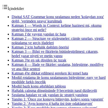
İçindekiler
Digital SAT Grammar konu sıralaması neden 'kolaydan zora'
değil, 'verimden sıraya' kurulmalı
Katman 1 — Words in Context: kelime hazinesi mi, okuma
stratejisi önce mi gelir?
Katman 1'de yaygın yapılan üç hata
Katman 2 — Structure ve sözleşmeler: cümle sınırları, virgül,
noktalama ve geçiş ifadeleri
Katman 2 için haftalık dağılım önerisi
Katman 3 — Bilgi ve fikirlerin bütünleştirilmesi: çıkarım,
hedef yazar niyeti ve metin yapısı
Katman 3'te en sık düşülen üç tuzak
Katman 4 — İfade ve fikirler: sıralama, birleştirme, modifiye
ve ana fikir sentezi
Katman 4'te dikkat edilmesi gereken iki temel hata
Modül rotalama ile konu sıralamasını birleştirme: easy ve hard
modülde farklı öncelik
Modül bazlı konu ağırlıkları tablosu
Haftalık çalışma döngüsünde 9 becerinin nasıl dizileceği
Sıralama hataları ve sık yapılan üç strateji yanılgısı
Yanılgı 1: 'Önce zor konuyu bitireyim, kolayı sonra yaparım'
Yanılgı 2: 'Aynı konuya 4 hafta üst üste odaklanayım'
Yanılgı 3: 'Easy modülde her soruyu çözmeye çalışayım'