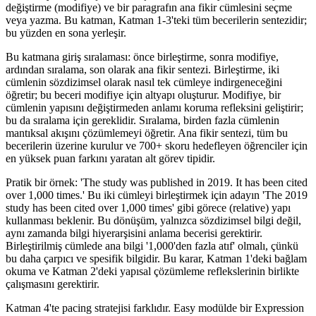
değiştirme (modifiye) ve bir paragrafın ana fikir cümlesini seçme
veya yazma. Bu katman, Katman 1-3'teki tüm becerilerin sentezidir;
bu yüzden en sona yerleşir.
Bu katmana giriş sıralaması: önce birleştirme, sonra modifiye,
ardından sıralama, son olarak ana fikir sentezi. Birleştirme, iki
cümlenin sözdizimsel olarak nasıl tek cümleye indirgeneceğini
öğretir; bu beceri modifiye için altyapı oluşturur. Modifiye, bir
cümlenin yapısını değiştirmeden anlamı koruma refleksini geliştirir;
bu da sıralama için gereklidir. Sıralama, birden fazla cümlenin
mantıksal akışını çözümlemeyi öğretir. Ana fikir sentezi, tüm bu
becerilerin üzerine kurulur ve 700+ skoru hedefleyen öğrenciler için
en yüksek puan farkını yaratan alt görev tipidir.
Pratik bir örnek: 'The study was published in 2019. It has been cited
over 1,000 times.' Bu iki cümleyi birleştirmek için adayın 'The 2019
study has been cited over 1,000 times' gibi görece (relative) yapı
kullanması beklenir. Bu dönüşüm, yalnızca sözdizimsel bilgi değil,
aynı zamanda bilgi hiyerarşisini anlama becerisi gerektirir.
Birleştirilmiş cümlede ana bilgi '1,000'den fazla atıf' olmalı, çünkü
bu daha çarpıcı ve spesifik bilgidir. Bu karar, Katman 1'deki bağlam
okuma ve Katman 2'deki yapısal çözümleme reflekslerinin birlikte
çalışmasını gerektirir.
Katman 4'te pacing stratejisi farklıdır. Easy modülde bir Expression