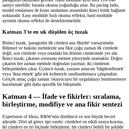
saniye sürebilir; burada okuma yoğunluğu artar. Bu pacing farkı,
modül rotalaması ile konu sıralaması arasındaki ikinci kritik bağlantı
noktasıdır. Easy modülde hızlı okuma refleksi, hard modülde
ayrıntılı okuma refleksi ile desteklenmelidir.
Katman 3'te en sık düşülen üç tuzak
Birinci tuzak, 'paragrafın ilk cümlesi ana fikirdir' varsayımıdır.
Bilimsel ve hukuki metinlerde ana fikir çoğu zaman ilk cümlede
değil, son cümlede veya ortadaki bir dönüm cümlesinde yer alır.
İkinci tuzak, çıkarım sorusunu metnin yüzeyinde aramaktır. Doğru
çıkarım her zaman metinde doğrudan yazmaz; iki cümlenin
birleşiminden çıkar. Üçüncü tuzak, yazarın amacını 'bilgilendirmek'
veya 'ikna etmek' gibi tek kelimeyle sınıflandırmaya çalışmaktır.
Gerçek amaç çoğu zaman 'okuyucuyu bir uygulamayı benimsemeye
hazırlamak' gibi daha spesifik bir bileşimdir.
Katman 4 — İfade ve fikirler: sıralama,
birleştirme, modifiye ve ana fikir sentezi
Expression of Ideas, R&W'nün dördüncü ve son büyük beceri
ailesidir. Dört alt görev tipi vardır: cümleleri en etkili sıraya koyma,
iki cümleyi en iyi biçimde birleştirme, bir cümleyi belirli bir şekilde