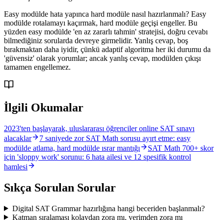
Easy modülde hata yapınca hard modüle nasıl hazırlanmalı? Easy
modülde rotalamayı kaçırmak, hard modüle geçişi engeller. Bu
yüzden easy modülde 'en az zararlı tahmin' stratejisi, doğru cevabı
bilmediğiniz sorularda devreye girmelidir. Yanlış cevap, boş
bırakmaktan daha iyidir, çünkü adaptif algoritma her iki durumu da
'güvensiz' olarak yorumlar; ancak yanlış cevap, modülden çıkışı
tamamen engellemez.
İlgili Okumalar
2023'ten başlayarak, uluslararası öğrenciler online SAT sınavı
alacaklar
7 saniyede zor SAT Math sorusu ayırt etme: easy
modülde atlama, hard modülde ısrar mantığı
SAT Math 700+ skor
için 'sloppy work' sorunu: 6 hata ailesi ve 12 spesifik kontrol
hamlesi
Sıkça Sorulan Sorular
Digital SAT Grammar hazırlığına hangi beceriden başlanmalı?
Katman sıralaması kolaydan zora mı, verimden zora mı