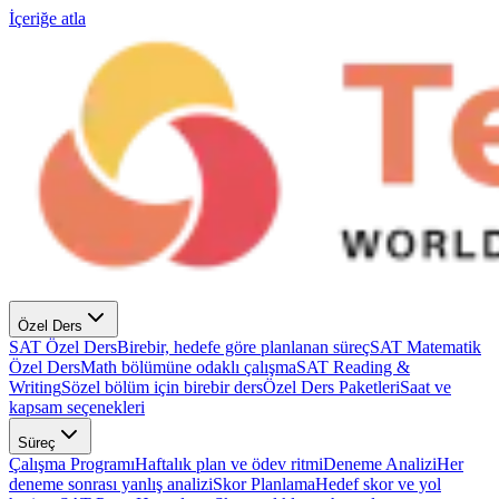
İçeriğe atla
Özel Ders
SAT Özel Ders
Birebir, hedefe göre planlanan süreç
SAT Matematik
Özel Ders
Math bölümüne odaklı çalışma
SAT Reading &
Writing
Sözel bölüm için birebir ders
Özel Ders Paketleri
Saat ve
kapsam seçenekleri
Süreç
Çalışma Programı
Haftalık plan ve ödev ritmi
Deneme Analizi
Her
deneme sonrası yanlış analizi
Skor Planlama
Hedef skor ve yol