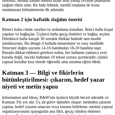
sürebilir; burada zaman baskısı azalır ama yanlış cevabın puanlama
eşiğine etkisi artar. Bu farkı bilmek, modül rotalama ile konu
sıralamasını birleştirmenin ilk adımıdır.
Katman 2 için haftalık dağılım önerisi
Birinci hafta cümle sınırları ve noktalama kuralları. İkinci hafta koşul
yapıları ve bağlaçlar. Üçüncü hafta geçiş ifadeleri ve bağlaç seçimi.
Dördüncü hafta karışık 30 soruluk bloklar halinde tam modül
simülasyonu. Bu döngü 4 haftada tamamlanır ve easy modülde
Structure doğru sayısını 14-16 bandından 18-20 bandına taşır.
Burada dikkat edilmesi gereken nokta, her haftanın yalnızca yeni
kuralla değil, önceki haftadan 10 tekrar sorusu içermesidir; çünkü
yapısal kurallar kısa sürede öğrenilir ama unutma eğrisi diktir.
Katman 3 — Bilgi ve fikirlerin
bütünleştirilmesi: çıkarım, hedef yazar
niyeti ve metin yapısı
Information and Ideas, R&W'nin üçüncü büyük beceri ailesidir ve
Katman 3'te yer alır. Üç alt görev tipinden oluşur: metinden çıkarım
yapma, hedef yazarın amacını veya tonunu belirleme, metnin yapısal
organizasyonunu (paragrafın ana fikri, geçiş cümlesi ekleme)