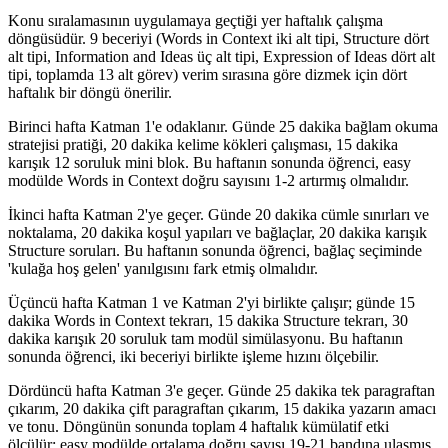
Konu sıralamasının uygulamaya geçtiği yer haftalık çalışma
döngüsüdür. 9 beceriyi (Words in Context iki alt tipi, Structure dört
alt tipi, Information and Ideas üç alt tipi, Expression of Ideas dört alt
tipi, toplamda 13 alt görev) verim sırasına göre dizmek için dört
haftalık bir döngü önerilir.
Birinci hafta Katman 1'e odaklanır. Günde 25 dakika bağlam okuma
stratejisi pratiği, 20 dakika kelime kökleri çalışması, 15 dakika
karışık 12 soruluk mini blok. Bu haftanın sonunda öğrenci, easy
modülde Words in Context doğru sayısını 1-2 artırmış olmalıdır.
İkinci hafta Katman 2'ye geçer. Günde 20 dakika cümle sınırları ve
noktalama, 20 dakika koşul yapıları ve bağlaçlar, 20 dakika karışık
Structure soruları. Bu haftanın sonunda öğrenci, bağlaç seçiminde
'kulağa hoş gelen' yanılgısını fark etmiş olmalıdır.
Üçüncü hafta Katman 1 ve Katman 2'yi birlikte çalışır; günde 15
dakika Words in Context tekrarı, 15 dakika Structure tekrarı, 30
dakika karışık 20 soruluk tam modül simülasyonu. Bu haftanın
sonunda öğrenci, iki beceriyi birlikte işleme hızını ölçebilir.
Dördüncü hafta Katman 3'e geçer. Günde 25 dakika tek paragraftan
çıkarım, 20 dakika çift paragraftan çıkarım, 15 dakika yazarın amacı
ve tonu. Döngünün sonunda toplam 4 haftalık kümülatif etki
ölçülür; easy modülde ortalama doğru sayısı 19-21 bandına ulaşmış