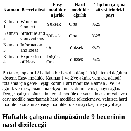
Easy
Hard
Toplam çalışma
Katman
Beceri ailesi
modülde
modülde
süresi içindeki
ağırlık
ağırlık
payı
Katman
Words in
Yüksek
Orta
%25
1
Context
Katman
Structure and
Yüksek
Orta
%25
2
Conventions
Katman
Information
Orta
Yüksek
%25
3
and Ideas
Katman
Expression
Düşük-
Yüksek
%25
4
of Ideas
Orta
Bu tablo, toplam 12 haftalık bir hazırlık döngüsü için temel dağılımı
gösterir. Easy modülde Katman 1 ve 2'ye ağırlık vermek, adaptif
rotalama için gerekli eşiği korur. Hard modülde Katman 3 ve 4'e
ağırlık vermek, puanlama ölçeğinin üst dilimine ulaşmayı sağlar.
Denge, çalışma süresinin her iki modüle de yansıtılmasıdır; yalnızca
easy modüle hazırlanmak hard modülde tökezlemeye, yalnızca hard
modüle hazırlanmak easy modülde rotalamayı kaçırmaya yol açar.
Haftalık çalışma döngüsünde 9 becerinin
nasıl dizileceği