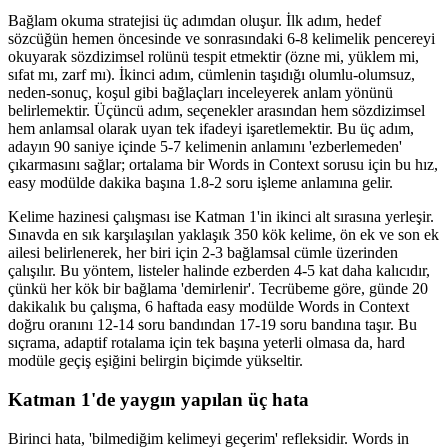
Bağlam okuma stratejisi üç adımdan oluşur. İlk adım, hedef
sözcüğün hemen öncesinde ve sonrasındaki 6-8 kelimelik pencereyi
okuyarak sözdizimsel rolünü tespit etmektir (özne mi, yüklem mi,
sıfat mı, zarf mı). İkinci adım, cümlenin taşıdığı olumlu-olumsuz,
neden-sonuç, koşul gibi bağlaçları inceleyerek anlam yönünü
belirlemektir. Üçüncü adım, seçenekler arasından hem sözdizimsel
hem anlamsal olarak uyan tek ifadeyi işaretlemektir. Bu üç adım,
adayın 90 saniye içinde 5-7 kelimenin anlamını 'ezberlemeden'
çıkarmasını sağlar; ortalama bir Words in Context sorusu için bu hız,
easy modülde dakika başına 1.8-2 soru işleme anlamına gelir.
Kelime hazinesi çalışması ise Katman 1'in ikinci alt sırasına yerleşir.
Sınavda en sık karşılaşılan yaklaşık 350 kök kelime, ön ek ve son ek
ailesi belirlenerek, her biri için 2-3 bağlamsal cümle üzerinden
çalışılır. Bu yöntem, listeler halinde ezberden 4-5 kat daha kalıcıdır,
çünkü her kök bir bağlama 'demirlenir'. Tecrübeme göre, günde 20
dakikalık bu çalışma, 6 haftada easy modülde Words in Context
doğru oranını 12-14 soru bandından 17-19 soru bandına taşır. Bu
sıçrama, adaptif rotalama için tek başına yeterli olmasa da, hard
modüle geçiş eşiğini belirgin biçimde yükseltir.
Katman 1'de yaygın yapılan üç hata
Birinci hata, 'bilmediğim kelimeyi geçerim' refleksidir. Words in