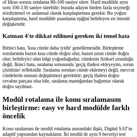
of Ideas sorusu ortalama 80-100 saniye sürer. Hard modülde aynı
soru 100-130 saniye sürebilir; burada adayın birden fazla seçeneği
sözdizimsel ve anlamsal olarak karşılaştırması gerekir. Bu yoğun
karşılaştırma, hard modülde puanlama eşiğini belirleyen en önemli
değişkendir.
Katman 4'te dikkat edilmesi gereken iki temel hata
Birinci hata, 'kısa cümle daha iyidir' genellemesidir. Birleştirme
sorularında bazen kısa cümle doğru olur, bazen uzun cümle doğru
olur; belirleyici olan bilgi yoğunluğudur, cümlenin fiziksel uzunluğu
değil. İkinci hata, sıralama sorusunda 'geçiş ifadesi ekleyeyim, sorun
çözülsün' refleksidir. Sıralama soruları cümle eklemeyi değil, mevcut
cümlelerin sırasını değiştirmeyi gerektirir; geçiş ifadesi doğru
cevabın parçası olsa bile, sıralama mantığından bağımsız olarak
doğru sayılmaz.
Modül rotalama ile konu sıralamasını
birleştirme: easy ve hard modülde farklı
öncelik
Konu sıralaması ile modül rotalama arasındaki ilişki, Digital SAT'ın
adaptif yapısından kaynaklanır. İki modül de aynı 9 beceriyi test