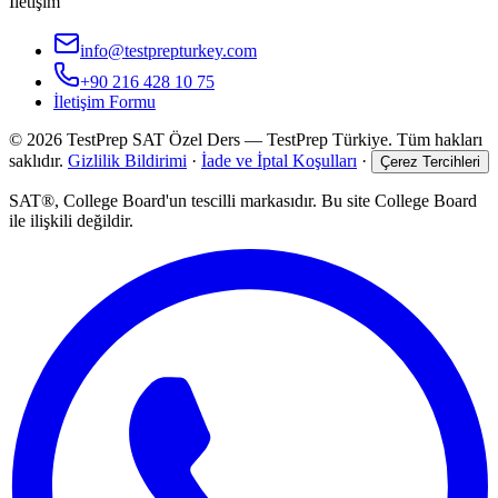
İletişim
info@testprepturkey.com
+90 216 428 10 75
İletişim Formu
©
2026
TestPrep SAT Özel Ders
—
TestPrep Türkiye
. Tüm hakları
saklıdır.
Gizlilik Bildirimi
·
İade ve İptal Koşulları
·
Çerez Tercihleri
SAT®, College Board'un tescilli markasıdır. Bu site College Board
ile ilişkili değildir.