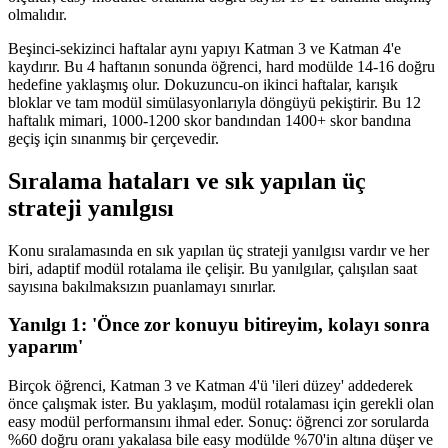
olmalıdır.
Beşinci-sekizinci haftalar aynı yapıyı Katman 3 ve Katman 4'e
kaydırır. Bu 4 haftanın sonunda öğrenci, hard modülde 14-16 doğru
hedefine yaklaşmış olur. Dokuzuncu-on ikinci haftalar, karışık
bloklar ve tam modül simülasyonlarıyla döngüyü pekiştirir. Bu 12
haftalık mimari, 1000-1200 skor bandından 1400+ skor bandına
geçiş için sınanmış bir çerçevedir.
Sıralama hataları ve sık yapılan üç
strateji yanılgısı
Konu sıralamasında en sık yapılan üç strateji yanılgısı vardır ve her
biri, adaptif modül rotalama ile çelişir. Bu yanılgılar, çalışılan saat
sayısına bakılmaksızın puanlamayı sınırlar.
Yanılgı 1: 'Önce zor konuyu bitireyim, kolayı sonra
yaparım'
Birçok öğrenci, Katman 3 ve Katman 4'ü 'ileri düzey' addederek
önce çalışmak ister. Bu yaklaşım, modül rotalaması için gerekli olan
easy modül performansını ihmal eder. Sonuç: öğrenci zor sorularda
%60 doğru oranı yakalasa bile easy modülde %70'in altına düşer ve