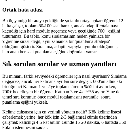
Ortak hata atlası
Bu üç yanılgı bir araya geldiğinde şu tablo ortaya çıkar: öğrenci 12
hafta çalışır, toplam 80-100 saat harcar, ancak adaptif rotalamayı
kaçırdığı için hard modüle geçemez veya geçtiğinde 700+ eşiğini
tutturamaz. Bu tablo, konu sıralamasının neden yalnızca bir
'öğrenme sırası' değil, aynı zamanda bir 'puanlama stratejisi'
olduğunu gösterir. Sıralama, adaptif yapıyla uyumlu olduğunda,
harcanan her saat puanlama eşiğine doğrudan yansır.
Sık sorulan sorular ve uzman yanıtları
Bu mimari, farklı seviyedeki öğrenciler için nasıl uyarlanır? Sıralama
değişmez, ancak her katmana ayrılan süre değişir. 600'ün altındaki
bir öğrenci Katman 1 ve 2'ye toplam sürenin %55'ini ayırırken,
700+ hedefleyen bir öğrenci Katman 3 ve 4'e %55 ayırır. Yine de
temel sıra korunur: önce modül rotalamasını garantile, sonra
puanlama eşiğini yükselt.
Kelime çalışması için en verimli yöntem nedir? Kök kelime listesi
ezberlemek yerine, her kök için 2-3 bağlamsal cümle üzerinden
çalışmak kalıcılığı 4-5 kat artırır. Günde 15-20 dakika, 6 haftada 350
kökün işlenmesini sağlar.