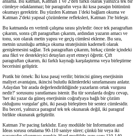
anlama. Bu katman, Katman 1 ve 2'den farklı olarak yalnızca tek bir
cümleye odaklanmaz; bir paragrafın veya iki kısa pasajın bütününü
okumayı gerektirir. Bu yüzden Katman 1'deki bağlam okuma ve
Katman 2'deki yapısal çözümleme refleksleri, Katman 3'te birleşir.
Bu katmanda en verimli çalışma sırası şöyledir: önce tek paragraftan
çıkarım, sonra çift paragraftan çıkarım, ardından yazarın amacı ve
tonu, son olarak metin yapısı ve geçiş cümlesi ekleme. Bu sıra,
metnin uzunluğu arttıkça okuma stratejisinin kademeli olarak
genişlemesini sağlar. Tek paragraftan çıkarım, birkaç cümle içindeki
ana fikri ve destekleyici detayları ayırt etmeyi öğretir. Çift
paragraftan çıkarım, iki farklı kaynağı karşılaştırma veya birleştirme
becerisini geliştirir.
Pratik bir örnek: İki kısa pasaj verilir; birincisi güneş enerjisinin
maliyet avantajını, ikincisi bulutlu iklimlerdeki sınırlamasını anlatır.
Adaydan 'bir arada değerlendirildiğinde yazarların ortak vurgusu
nedir?' sorusunu yanıtlaması istenir. Bu tür sorularda doğru cevap,
'her iki yazar da güneş enerjisinin coğrafyaya bağlı bir çözüm
olduğunu vurgular' gibi, iki pasajı birleştiren bir sentez cümlesidir.
Bu beceri, yalnızca paragraf tek tek okunarak değil, iki paragraf
birlikte okunarak geliştirilir.
Katman 3'te pacing farklıdır. Easy modülde bir Information and
Ideas sorusu ortalama 90-110 saniye sürer; çünkü bir veya iki
paragrafın okunması gerekir. Hard modülde aynı soru 110-140