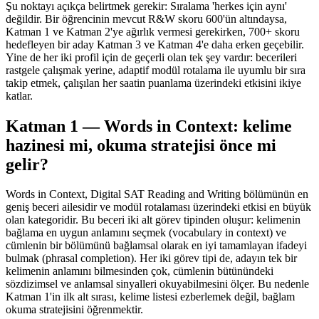
Şu noktayı açıkça belirtmek gerekir: Sıralama 'herkes için aynı'
değildir. Bir öğrencinin mevcut R&W skoru 600'ün altındaysa,
Katman 1 ve Katman 2'ye ağırlık vermesi gerekirken, 700+ skoru
hedefleyen bir aday Katman 3 ve Katman 4'e daha erken geçebilir.
Yine de her iki profil için de geçerli olan tek şey vardır: becerileri
rastgele çalışmak yerine, adaptif modül rotalama ile uyumlu bir sıra
takip etmek, çalışılan her saatin puanlama üzerindeki etkisini ikiye
katlar.
Katman 1 — Words in Context: kelime
hazinesi mi, okuma stratejisi önce mi
gelir?
Words in Context, Digital SAT Reading and Writing bölümünün en
geniş beceri ailesidir ve modül rotalaması üzerindeki etkisi en büyük
olan kategoridir. Bu beceri iki alt görev tipinden oluşur: kelimenin
bağlama en uygun anlamını seçmek (vocabulary in context) ve
cümlenin bir bölümünü bağlamsal olarak en iyi tamamlayan ifadeyi
bulmak (phrasal completion). Her iki görev tipi de, adayın tek bir
kelimenin anlamını bilmesinden çok, cümlenin bütünündeki
sözdizimsel ve anlamsal sinyalleri okuyabilmesini ölçer. Bu nedenle
Katman 1'in ilk alt sırası, kelime listesi ezberlemek değil, bağlam
okuma stratejisini öğrenmektir.