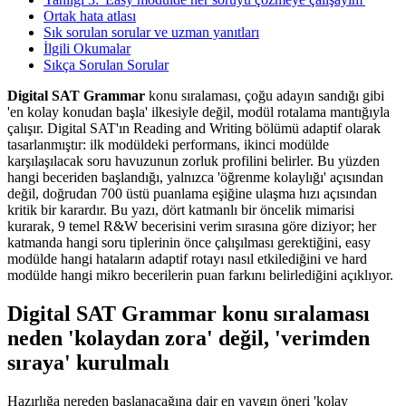
Ortak hata atlası
Sık sorulan sorular ve uzman yanıtları
İlgili Okumalar
Sıkça Sorulan Sorular
Digital SAT Grammar
konu sıralaması, çoğu adayın sandığı gibi
'en kolay konudan başla' ilkesiyle değil, modül rotalama mantığıyla
çalışır. Digital SAT'ın Reading and Writing bölümü adaptif olarak
tasarlanmıştır: ilk modüldeki performans, ikinci modülde
karşılaşılacak soru havuzunun zorluk profilini belirler. Bu yüzden
hangi beceriden başlandığı, yalnızca 'öğrenme kolaylığı' açısından
değil, doğrudan 700 üstü puanlama eşiğine ulaşma hızı açısından
kritik bir karardır. Bu yazı, dört katmanlı bir öncelik mimarisi
kurarak, 9 temel R&W becerisini verim sırasına göre diziyor; her
katmanda hangi soru tiplerinin önce çalışılması gerektiğini, easy
modülde hangi hataların adaptif rotayı nasıl etkilediğini ve hard
modülde hangi mikro becerilerin puan farkını belirlediğini açıklıyor.
Digital SAT Grammar konu sıralaması
neden 'kolaydan zora' değil, 'verimden
sıraya' kurulmalı
Hazırlığa nereden başlanacağına dair en yaygın öneri 'kolay