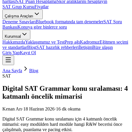
haritası
SAT Puan Hesaplama
Skor aralıklarını hesaplayın
SAT Grup Kursu
Fiyatlar
Çalışma Araçları
Deneme Sınavları
Bluebook formatında tam denemeler
SAT Soru
Bankası
Konuya göre binlerce soru
Kurumsal
Hakkımızda
Yaklaşımımız ve TestPrep ağı
Kadromuz
Eğitmen seçimi
ve standartlar
Blog
SAT hazırlık rehberleri
İletişim
Bize ulaşın
Giriş Yap
Kayıt Ol
Ana Sayfa
Blog
SAT
Digital SAT Grammar konu sıralaması: 4
katmanlı öncelik mimarisi
Kenan Arı
·
18 Haziran 2026
·
16
dk okuma
Digital SAT Grammar konu sıralaması için 4 katmanlı öncelik
mimarisi: easy modülden hard modüle hangi R&W becerisi önce
çalışılmalı, puanlama ve pacing etkisi.