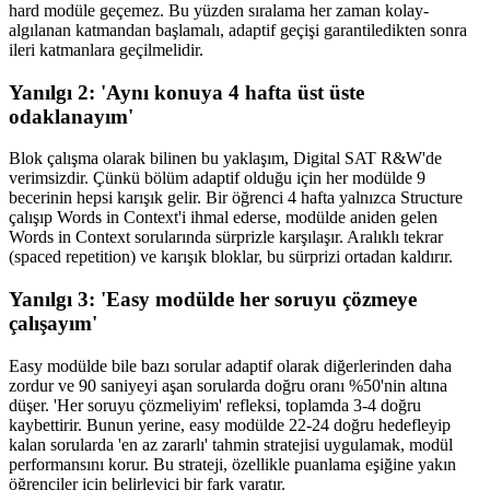
hard modüle geçemez. Bu yüzden sıralama her zaman kolay-
algılanan katmandan başlamalı, adaptif geçişi garantiledikten sonra
ileri katmanlara geçilmelidir.
Yanılgı 2: 'Aynı konuya 4 hafta üst üste
odaklanayım'
Blok çalışma olarak bilinen bu yaklaşım, Digital SAT R&W'de
verimsizdir. Çünkü bölüm adaptif olduğu için her modülde 9
becerinin hepsi karışık gelir. Bir öğrenci 4 hafta yalnızca Structure
çalışıp Words in Context'i ihmal ederse, modülde aniden gelen
Words in Context sorularında sürprizle karşılaşır. Aralıklı tekrar
(spaced repetition) ve karışık bloklar, bu sürprizi ortadan kaldırır.
Yanılgı 3: 'Easy modülde her soruyu çözmeye
çalışayım'
Easy modülde bile bazı sorular adaptif olarak diğerlerinden daha
zordur ve 90 saniyeyi aşan sorularda doğru oranı %50'nin altına
düşer. 'Her soruyu çözmeliyim' refleksi, toplamda 3-4 doğru
kaybettirir. Bunun yerine, easy modülde 22-24 doğru hedefleyip
kalan sorularda 'en az zararlı' tahmin stratejisi uygulamak, modül
performansını korur. Bu strateji, özellikle puanlama eşiğine yakın
öğrenciler için belirleyici bir fark yaratır.