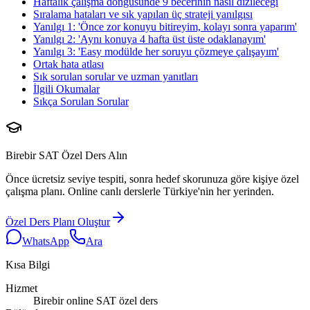
Haftalık çalışma döngüsünde 9 becerinin nasıl dizileceği
Sıralama hataları ve sık yapılan üç strateji yanılgısı
Yanılgı 1: 'Önce zor konuyu bitireyim, kolayı sonra yaparım'
Yanılgı 2: 'Aynı konuya 4 hafta üst üste odaklanayım'
Yanılgı 3: 'Easy modülde her soruyu çözmeye çalışayım'
Ortak hata atlası
Sık sorulan sorular ve uzman yanıtları
İlgili Okumalar
Sıkça Sorulan Sorular
Birebir SAT Özel Ders Alın
Önce ücretsiz seviye tespiti, sonra hedef skorunuza göre kişiye özel
çalışma planı. Online canlı derslerle Türkiye'nin her yerinden.
Özel Ders Planı Oluştur
WhatsApp
Ara
Kısa Bilgi
Hizmet
Birebir online SAT özel ders