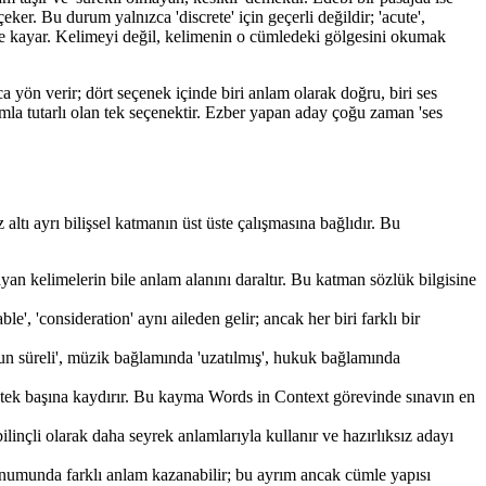
ker. Bu durum yalnızca 'discrete' için geçerli değildir; 'acute',
öre kayar. Kelimeyi değil, kelimenin o cümledeki gölgesini okumak
 yön verir; dört seçenek içinde biri anlam olarak doğru, biri ses
amla tutarlı olan tek seçenektir. Ezber yapan aday çoğu zaman 'ses
ltı ayrı bilişsel katmanın üst üste çalışmasına bağlıdır. Bu
ılmayan kelimelerin bile anlam alanını daraltır. Bu katman sözlük bilgisine
e', 'consideration' aynı aileden gelir; ancak her biri farklı bir
zun süreli', müzik bağlamında 'uzatılmış', hukuk bağlamında
ını tek başına kaydırır. Bu kayma Words in Context görevinde sınavın en
 bilinçli olarak daha seyrek anlamlarıyla kullanır ve hazırlıksız adayı
numunda farklı anlam kazanabilir; bu ayrım ancak cümle yapısı