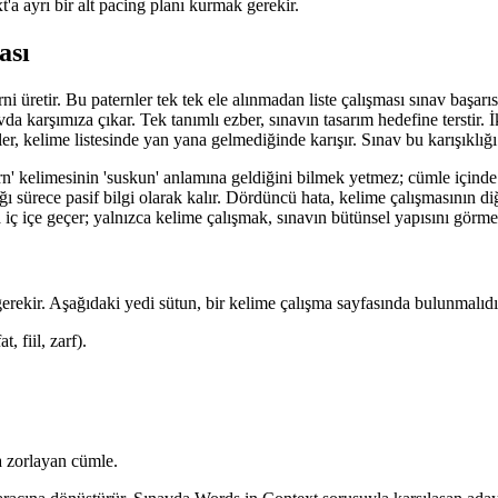
'a ayrı bir alt pacing planı kurmak gerekir.
ası
rni üretir. Bu paternler tek tek ele alınmadan liste çalışması sınav başar
 karşımıza çıkar. Tek tanımlı ezber, sınavın tasarım hedefine terstir. İk
çiftler, kelime listesinde yan yana gelmediğinde karışır. Sınav bu karışıklığı
urn' kelimesinin 'suskun' anlamına geldiğini bilmek yetmez; cümle içinde
ı sürece pasif bilgi olarak kalır. Dördüncü hata, kelime çalışmasının 
a iç içe geçer; yalnızca kelime çalışmak, sınavın bütünsel yapısını gör
erekir. Aşağıdaki yedi sütun, bir kelime çalışma sayfasında bulunmalıdı
 fiil, zarf).
a zorlayan cümle.