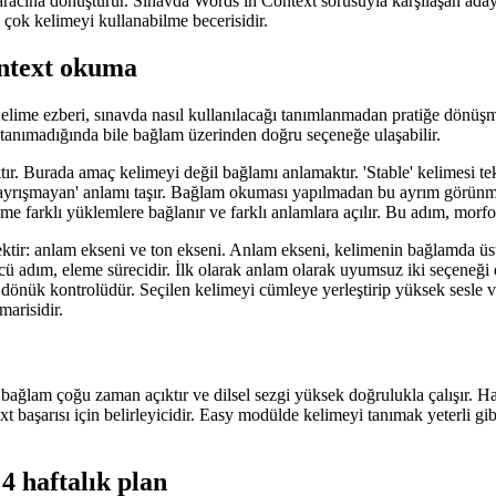
racına dönüştürür. Sınavda Words in Context sorusuyla karşılaşan aday, 
 çok kelimeyi kullanabilme becerisidir.
ntext okuma
 Kelime ezberi, sınavda nasıl kullanılacağı tanımlanmadan pratiğe dönü
yi tanımadığında bile bağlam üzerinden doğru seçeneğe ulaşabilir.
r. Burada amaç kelimeyi değil bağlamı anlamaktır. 'Stable' kelimesi tek b
ı, ayrışmayan' anlamı taşır. Bağlam okuması yapılmadan bu ayrım görünm
farklı yüklemlere bağlanır ve farklı anlamlara açılır. Bu adım, morfolo
tir: anlam ekseni ve ton ekseni. Anlam ekseni, kelimenin bağlamda üst
 adım, eleme sürecidir. İlk olarak anlam olarak uyumsuz iki seçeneği 
dönük kontrolüdür. Seçilen kelimeyi cümleye yerleştirip yüksek sesle ve
marisidir.
ü bağlam çoğu zaman açıktır ve dilsel sezgi yüksek doğrulukla çalışır. H
 başarısı için belirleyicidir. Easy modülde kelimeyi tanımak yeterli gib
4 haftalık plan