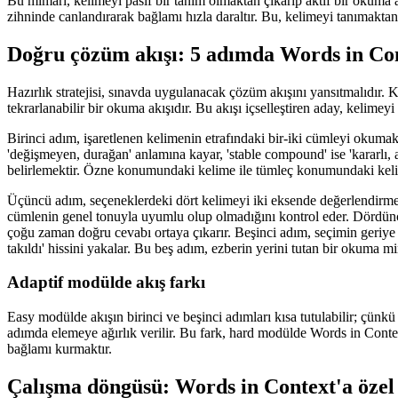
Bu mimari, kelimeyi pasif bir tanım olmaktan çıkarıp aktif bir okuma a
zihninde canlandırarak bağlamı hızla daraltır. Bu, kelimeyi tanımaktan
Doğru çözüm akışı: 5 adımda Words in Co
Hazırlık stratejisi, sınavda uygulanacak çözüm akışını yansıtmalıdır.
tekrarlanabilir bir okuma akışıdır. Bu akışı içselleştiren aday, kelime
Birinci adım, işaretlenen kelimenin etrafındaki bir-iki cümleyi okumaktı
'değişmeyen, durağan' anlamına kayar, 'stable compound' ise 'kararl
belirlemektir. Özne konumundaki kelime ile tümleç konumundaki kelime 
Üçüncü adım, seçeneklerdeki dört kelimeyi iki eksende değerlendirmek
cümlenin genel tonuyla uyumlu olup olmadığını kontrol eder. Dördüncü
çoğu zaman doğru cevabı ortaya çıkarır. Beşinci adım, seçimin geriye 
takıldı' hissini yakalar. Bu beş adım, ezberin yerini tutan bir okuma mi
Adaptif modülde akış farkı
Easy modülde akışın birinci ve beşinci adımları kısa tutulabilir; çünk
adımda elemeye ağırlık verilir. Bu fark, hard modülde Words in Context
bağlamı kurmaktır.
Çalışma döngüsü: Words in Context'a özel 