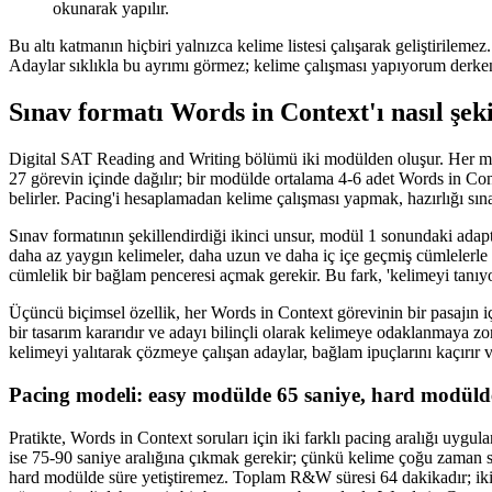
okunarak yapılır.
Bu altı katmanın hiçbiri yalnızca kelime listesi çalışarak geliştirilemez
Adaylar sıklıkla bu ayrımı görmez; kelime çalışması yapıyorum derken
Sınav formatı Words in Context'ı nasıl şek
Digital SAT Reading and Writing bölümü iki modülden oluşur. Her mod
27 görevin içinde dağılır; bir modülde ortalama 4-6 adet Words in Con
belirler. Pacing'i hesaplamadan kelime çalışması yapmak, hazırlığı sın
Sınav formatının şekillendirdiği ikinci unsur, modül 1 sonundaki adap
daha az yaygın kelimeler, daha uzun ve daha iç içe geçmiş cümlelerl
cümlelik bir bağlam penceresi açmak gerekir. Bu fark, 'kelimeyi tanıyor
Üçüncü biçimsel özellik, her Words in Context görevinin bir pasajın 
bir tasarım kararıdır ve adayı bilinçli olarak kelimeye odaklanmaya zo
kelimeyi yalıtarak çözmeye çalışan adaylar, bağlam ipuçlarını kaçırır ve
Pacing modeli: easy modülde 65 saniye, hard modüld
Pratikte, Words in Context soruları için iki farklı pacing aralığı uyg
ise 75-90 saniye aralığına çıkmak gerekir; çünkü kelime çoğu zaman 
hard modülde süre yetiştiremez. Toplam R&W süresi 64 dakikadır; iki