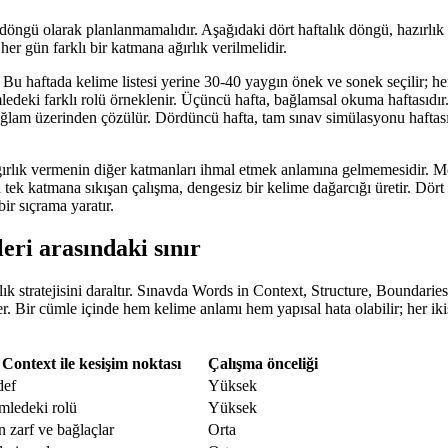
 döngü olarak planlanmamalıdır. Aşağıdaki dört haftalık döngü, hazırlık 
er gün farklı bir katmana ağırlık verilmelidir.
u haftada kelime listesi yerine 30-40 yaygın önek ve sonek seçilir; her b
mledeki farklı rolü örneklenir. Üçüncü hafta, bağlamsal okuma haftasıdır
ağlam üzerinden çözülür. Dördüncü hafta, tam sınav simülasyonu haftas
ırlık vermenin diğer katmanları ihmal etmek anlamına gelmemesidir. Mo
sa tek katmana sıkışan çalışma, dengesiz bir kelime dağarcığı üretir. Dört
bir sıçrama yaratır.
eri arasındaki sınır
rlık stratejisini daraltır. Sınavda Words in Context, Structure, Boundari
eçer. Bir cümle içinde hem kelime anlamı hem yapısal hata olabilir; her 
Context ile kesişim noktası
Çalışma önceliği
def
Yüksek
mledeki rolü
Yüksek
 zarf ve bağlaçlar
Orta