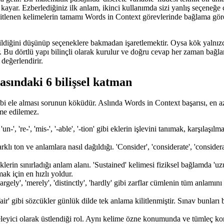
 kayar. Ezberlediğiniz ilk anlam, ikinci kullanımda sizi yanlış seçeneğe çe
 kilitlenen kelimelerin tamamı Words in Context görevlerinde bağlama g
ildiğini düşünüp seçeneklere bakmadan işaretlemektir. Oysa kök yalnızca
ur. Bu dörtlü yapı bilinçli olarak kurulur ve doğru cevap her zaman bağl
değerlendirir.
asındaki 6 bilişsel katman
i ele alması sorunun köküdür. Aslında Words in Context başarısı, en az a
kame edilemez.
n-', 're-', 'mis-', '-able', '-tion' gibi eklerin işlevini tanımak, karşılaş
lı ton ve anlamlara nasıl dağıldığı. 'Consider', 'considerate', 'considerabl
lerin sınırladığı anlam alanı. 'Sustained' kelimesi fiziksel bağlamda 'u
ak için en hızlı yoldur.
rgely', 'merely', 'distinctly', 'hardly' gibi zarflar cümlenin tüm anlam
 'fair' gibi sözcükler günlük dilde tek anlama kilitlenmiştir. Sınav bunları
eyici olarak üstlendiği rol. Aynı kelime özne konumunda ve tümleç ko