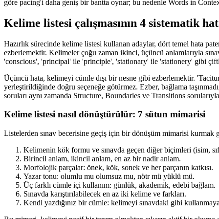
göre pacing'i daha geniş bir bantta oynar; bu nedenle Words in Context
Kelime listesi çalışmasının 4 sistematik hat
Hazırlık sürecinde kelime listesi kullanan adaylar, dört temel hata pate
ezberlemektir. Kelimeler çoğu zaman ikinci, üçüncü anlamlarıyla sınavda
'conscious', 'principal' ile 'principle', 'stationary' ile 'stationery' gibi 
Üçüncü hata, kelimeyi cümle dışı bir nesne gibi ezberlemektir. 'Tacit
yerleştirildiğinde doğru seçeneğe götürmez. Ezber, bağlama taşınmadığ
soruları aynı zamanda Structure, Boundaries ve Transitions sorularıyl
Kelime listesi nasıl dönüştürülür: 7 sütun mimarisi
Listelerden sınav becerisine geçiş için bir dönüşüm mimarisi kurmak g
Kelimenin kök formu ve sınavda geçen diğer biçimleri (isim, sıfat,
Birincil anlam, ikincil anlam, en az bir nadir anlam.
Morfolojik parçalar: önek, kök, sonek ve her parçanın katkısı.
Yazar tonu: olumlu mu olumsuz mu, nötr mü yüklü mü.
Üç farklı cümle içi kullanım: günlük, akademik, edebi bağlam.
Sınavda karıştırılabilecek en az iki kelime ve farkları.
Kendi yazdığınız bir cümle: kelimeyi sınavdaki gibi kullanmay