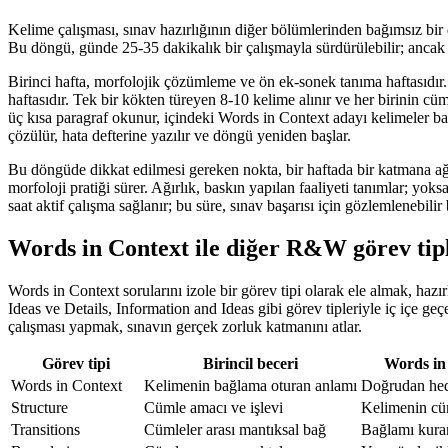
Kelime çalışması, sınav hazırlığının diğer bölümlerinden bağımsız bir
Bu döngü, günde 25-35 dakikalık bir çalışmayla sürdürülebilir; ancak h
Birinci hafta, morfolojik çözümleme ve ön ek-sonek tanıma haftasıdır. B
haftasıdır. Tek bir kökten türeyen 8-10 kelime alınır ve her birinin cü
üç kısa paragraf okunur, içindeki Words in Context adayı kelimeler b
çözülür, hata defterine yazılır ve döngü yeniden başlar.
Bu döngüde dikkat edilmesi gereken nokta, bir haftada bir katmana ağ
morfoloji pratiği sürer. Ağırlık, baskın yapılan faaliyeti tanımlar; yok
saat aktif çalışma sağlanır; bu süre, sınav başarısı için gözlemlenebilir 
Words in Context ile diğer R&W görev tipl
Words in Context sorularını izole bir görev tipi olarak ele almak, hazı
Ideas ve Details, Information and Ideas gibi görev tipleriyle iç içe g
çalışması yapmak, sınavın gerçek zorluk katmanını atlar.
Görev tipi
Birincil beceri
Words in 
Words in Context
Kelimenin bağlama oturan anlamı
Doğrudan he
Structure
Cümle amacı ve işlevi
Kelimenin cü
Transitions
Cümleler arası mantıksal bağ
Bağlamı kuran