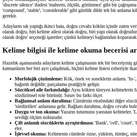
'discrete silence' ifadesi 'mahrem, ölçülü, görünmez' gibi bir çağrışıma
'compound', 'stable', 'considerable' gibi günlük dilde tek bir anlama
gerekir.
Adayların sık yaptığı ikinci hata, doğru cevabı kökün içinde zaten ver
olarak doğru, biri kelime ailesi olarak doğru, biri yapı olarak doğrud
olarak doğru' seçeneği işaretler; çünkü kelimeyi bağlamdan kopararak 
Kelime bilgisi ile kelime okuma becerisi ar
Hazırlık aşamasında adayların kelime çalışmasını tek bir beceriymiş gib
katmanların her biri ayrı çalışılmalı, hiçbiri kelime listesi ezberiyle i
Morfolojik çözümleme:
Kök, önek ve soneklerin anlamı. 'In-', 'u
bağımlı değildir; parçalama pratiğiyle gelişir.
Sözcüksel aile farkındalığı:
Aynı kökten türeyen kelimelerin fark
sözdizimsel role bürünür. Sınav bu farkı ölçer.
Bağlamsal anlam daraltma:
Cümlenin etrafındaki diğer sözcük
'sürdürülen' anlamına gelir. Bağlam daraltma, doğru cevabı bulm
Duygu ve ton okuma:
Yazarın tutumunu yansıtan kelimeler. 'La
sevdiği ölçüm noktasıdır.
Çift anlamlı sözcüklerin ayrıştırılması:
'Bank', 'cell', 'court',
eler.
İşlevsel okuma:
Kelimenin cümlede özne, yüklem, tümleç, nitel