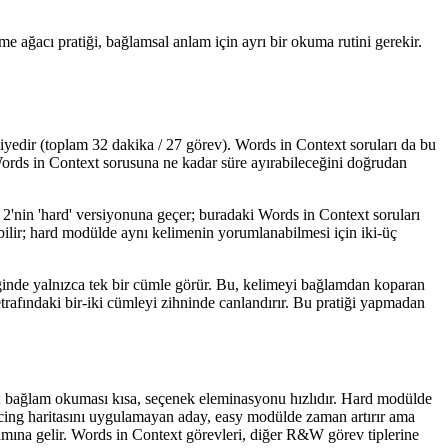
lime ağacı pratiği, bağlamsal anlam için ayrı bir okuma rutini gerekir.
edir (toplam 32 dakika / 27 görev). Words in Context soruları da bu
 Words in Context sorusuna ne kadar süre ayırabileceğini doğrudan
 2'nin 'hard' versiyonuna geçer; buradaki Words in Context soruları
ilir; hard modülde aynı kelimenin yorumlanabilmesi için iki-üç
ğinde yalnızca tek bir cümle görür. Bu, kelimeyi bağlamdan koparan
trafındaki bir-iki cümleyi zihninde canlandırır. Bu pratiği yapmadan
dir; bağlam okuması kısa, seçenek eleminasyonu hızlıdır. Hard modülde
cing haritasını uygulamayan aday, easy modülde zaman artırır ama
mına gelir. Words in Context görevleri, diğer R&W görev tiplerine