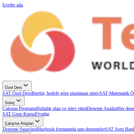
İçeriğe atla
Özel Ders
SAT Özel Ders
Birebir, hedefe göre planlanan süreç
SAT Matematik Ö
Süreç
Çalışma Programı
Haftalık plan ve ödev ritmi
Deneme Analizi
Her dene
SAT Grup Kursu
Fiyatlar
Çalışma Araçları
Deneme Sınavları
Bluebook formatında tam denemeler
SAT Soru Bank