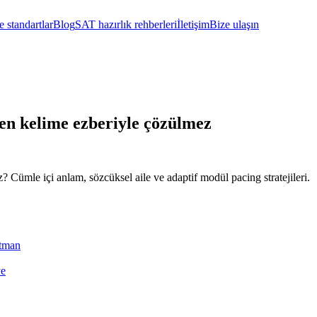
 standartlar
Blog
SAT hazırlık rehberleri
İletişim
Bize ulaşın
en kelime ezberiyle çözülmez
Cümle içi anlam, sözcüksel aile ve adaptif modül pacing stratejileri.
atman
ye