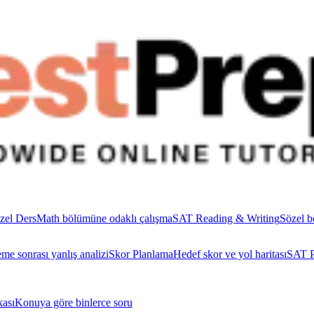
zel Ders
Math bölümüne odaklı çalışma
SAT Reading & Writing
Sözel b
me sonrası yanlış analizi
Skor Planlama
Hedef skor ve yol haritası
SAT P
ası
Konuya göre binlerce soru