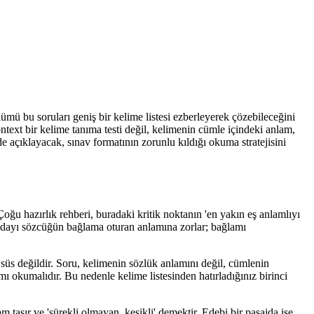
mü bu soruları geniş bir kelime listesi ezberleyerek çözebileceğini
ext bir kelime tanıma testi değil, kelimenin cümle içindeki anlam,
e açıklayacak, sınav formatının zorunlu kıldığı okuma stratejisini
Çoğu hazırlık rehberi, buradaki kritik noktanın 'en yakın eş anlamlıyı
 adayı sözcüğün bağlama oturan anlamına zorlar; bağlamı
 süs değildir. Soru, kelimenin sözlük anlamını değil, cümlenin
mı okumalıdır. Bu nedenle kelime listesinden hatırladığınız birinci
am taşır ve 'sürekli olmayan, kesikli' demektir. Edebi bir pasajda ise