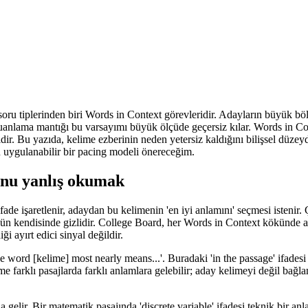
u tiplerinden biri Words in Context görevleridir. Adayların büyük bölü
uanlama mantığı bu varsayımı büyük ölçüde geçersiz kılar. Words in Cont
r. Bu yazıda, kelime ezberinin neden yetersiz kaldığını bilişsel düzeyd
uygulanabilir bir pacing modeli önereceğim.
unu yanlış okumak
ade işaretlenir, adaydan bu kelimenin 'en iyi anlamını' seçmesi istenir. 
kökün kendisinde gizlidir. College Board, her Words in Context kökünde
i ayırt edici sinyal değildir.
he word [kelime] most nearly means...'. Buradaki 'in the passage' ifadesi
e farklı pasajlarda farklı anlamlara gelebilir; aday kelimeyi değil bağla
a gelir. Bir matematik pasajında 'discrete variable' ifadesi teknik bir anl