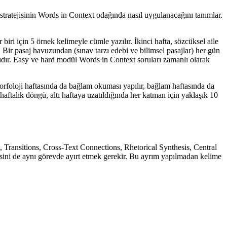
stratejisinin Words in Context odağında nasıl uygulanacağını tanımlar.
iri için 5 örnek kelimeyle cümle yazılır. İkinci hafta, sözcüksel aile
. Bir pasaj havuzundan (sınav tarzı edebi ve bilimsel pasajlar) her gün
ıdır. Easy ve hard modül Words in Context soruları zamanlı olarak
rfoloji haftasında da bağlam okuması yapılır, bağlam haftasında da
 haftalık döngü, altı haftaya uzatıldığında her katman için yaklaşık 10
es, Transitions, Cross-Text Connections, Rhetorical Synthesis, Central
ikisini de aynı görevde ayırt etmek gerekir. Bu ayrım yapılmadan kelime