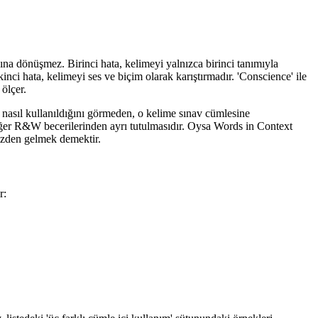
ısına dönüşmez. Birinci hata, kelimeyi yalnızca birinci tanımıyla
inci hata, kelimeyi ses ve biçim olarak karıştırmadır. 'Conscience' ile
 ölçer.
 nasıl kullanıldığını görmeden, o kelime sınav cümlesine
diğer R&W becerilerinden ayrı tutulmasıdır. Oysa Words in Context
mezden gelmek demektir.
r: