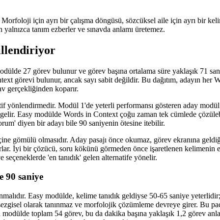
. Morfoloji için ayrı bir çalışma döngüsü, sözcüksel aile için ayrı bir ke
 yalnızca tanım ezberler ve sınavda anlamı üretemez.
illendiriyor
ülde 27 görev bulunur ve görev başına ortalama süre yaklaşık 71 saniy
text görevi bulunur, ancak sayı sabit değildir. Bu dağıtım, adayın her
av gerçekliğinden koparır.
tif yönlendirmedir. Modül 1'de yeterli performansı gösteren aday modül
e gelir. Easy modülde Words in Context çoğu zaman tek cümlede çözüleb
um' diyen bir adayı bile 90 saniyenin ötesine itebilir.
içine gömülü olmasıdır. Aday pasajı önce okumaz, görev ekranına geldi
rlar. İyi bir çözücü, soru kökünü görmeden önce işaretlenen kelimenin e
 seçeneklerde 'en tanıdık' gelen alternatife yönelir.
e 90 saniye
ulanmalıdır. Easy modülde, kelime tanıdık geldiyse 50-65 saniye yeterli
sezgisel olarak tanınmaz ve morfolojik çözümleme devreye girer. Bu pa
 modülde toplam 54 görev, bu da dakika başına yaklaşık 1,2 görev anla