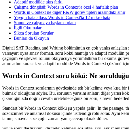
Adaptif modülde akış farkı
Çalışma döngüsü: Words in Context'a özel 4 haftalık plan
Words in Context ile diğer R&W görev tipleri arasındaki sınır
Yaygın hata atlası: Words in Context'ta 12 mikro hata
Sonuç ve çalışmaya başlama planı
İlgili Okumalar
Sıkça Sorulan Sorular
Bunları da Okuyun
Digital SAT Reading and Writing bölümünün en çok yanlış anlaşılan sor
varsayar; oysa sınav formatı, soru kökü mantığı ve adaptif modülün p
çağrışım ve işlevsel rolünü okuyucuya yorumlattıran bir okuma görevidi
adım adım kuracak ve adaptif modülde Words in Context çözümü için 
Words in Context soru kökü: Ne sorulduğ
Words in Context sorularının gövdesinde tek bir kelime veya kısa bir if
bulmak' olduğunu söyler. Bu, sorunun yarısını anlatır; diğer yarısı 
çıkardığınızda doğru cevabı üretebileceğiniz bir soru, sınavın hedeflediğ
Standart bir Words in Context kökü şu yapıda gelir: 'In the passage, t
sözdizimsel ve anlamsal dokusu içinde üstlendiği rolü sorar. Aynı kelim
tanım, sınavda size çoğu zaman yanlış cevap olarak döner.
Şöyle somutlaştırayım: 'discrete' kelimesi sözlükte 'ayrı, ayrık' anlamın