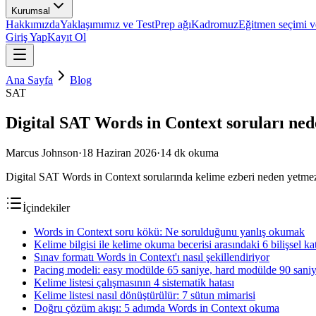
Kurumsal
Hakkımızda
Yaklaşımımız ve TestPrep ağı
Kadromuz
Eğitmen seçimi ve
Giriş Yap
Kayıt Ol
Ana Sayfa
Blog
SAT
Digital SAT Words in Context soruları ned
Marcus Johnson
·
18 Haziran 2026
·
14
dk okuma
Digital SAT Words in Context sorularında kelime ezberi neden yetmez? 
İçindekiler
Words in Context soru kökü: Ne sorulduğunu yanlış okumak
Kelime bilgisi ile kelime okuma becerisi arasındaki 6 bilişsel k
Sınav formatı Words in Context'ı nasıl şekillendiriyor
Pacing modeli: easy modülde 65 saniye, hard modülde 90 sani
Kelime listesi çalışmasının 4 sistematik hatası
Kelime listesi nasıl dönüştürülür: 7 sütun mimarisi
Doğru çözüm akışı: 5 adımda Words in Context okuma