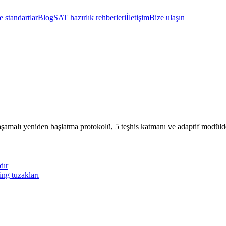
 standartlar
Blog
SAT hazırlık rehberleri
İletişim
Bize ulaşın
şamalı yeniden başlatma protokolü, 5 teşhis katmanı ve adaptif modülde 
dır
ing tuzakları