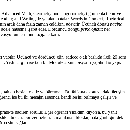
sis, Advanced Math, Geometry and Trigonometry) göre etiketlenir ve
Reading and Writing'de yapılan hatalar, Words in Context, Rhetorical
pinin artık daha fazla zaman çaldığını gösterir. Üçüncü döngü
pacing
i, acele hatasına işaret eder. Dördüncü döngü
psikolojik
tir: her
vasyonun iç ritmini açığa çıkarır.
 yapılır. Üçüncü ve dördüncü gün, sadece o alt başlıkla ilgili 20 soru
lir. Yedinci gün ise tam bir Module 2 simülasyonu yapılır. Bu yapı,
ynaktan beslenir: aile ve öğretmen. Bu iki kaynak arasındaki iletişim
ğrenci ise bu iki mesajın arasında kendi sesini bulmaya çalışır ve
ratikte nadiren sorulur. Eğer öğrenci 'sıkıldım' diyorsa, bu yanıt
ç başlık altında rapor vermelidir: tamamlanan bloklar, hata günlüğündeki
rmesini sağlar.