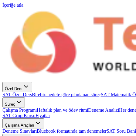
İçeriğe atla
Özel Ders
SAT Özel Ders
Birebir, hedefe göre planlanan süreç
SAT Matematik Ö
Süreç
Çalışma Programı
Haftalık plan ve ödev ritmi
Deneme Analizi
Her dene
SAT Grup Kursu
Fiyatlar
Çalışma Araçları
Deneme Sınavları
Bluebook formatında tam denemeler
SAT Soru Bank