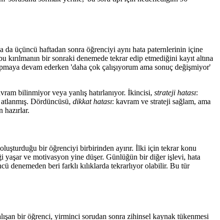
sa da üçüncü haftadan sonra öğrenciyi aynı hata paternlerinin içine
 bu kırılmanın bir sonraki denemede tekrar edip etmediğini kayıt altına
a yapmaya devam ederken 'daha çok çalışıyorum ama sonuç değişmiyor'
avram bilinmiyor veya yanlış hatırlanıyor. İkincisi,
strateji hatası
:
k atlanmış. Dördüncüsü,
dikkat hatası
: kavram ve strateji sağlam, ama
 hazırlar.
luşturduğu bir öğrenciyi birbirinden ayırır. İlki için tekrar konu
ği yaşar ve motivasyon yine düşer. Günlüğün bir diğer işlevi, hata
ü denemeden beri farklı kılıklarda tekrarlıyor olabilir. Bu tür
alışan bir öğrenci, yirminci sorudan sonra zihinsel kaynak tükenmesi