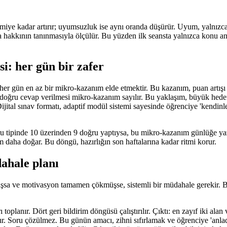
miye kadar artırır; uyumsuzluk ise aynı oranda düşürür. Uyum, yalnızca
ma hakkının tanınmasıyla ölçülür. Bu yüzden ilk seansta yalnızca konu a
si: her gün bir zafer
 gün en az bir mikro-kazanım elde etmektir. Bu kazanım, puan artışı ol
üç doğru cevap verilmesi mikro-kazanım sayılır. Bu yaklaşım, büyük hedef
ital sınav formatı, adaptif modül sistemi sayesinde öğrenciye 'kendinle
u tipinde 10 üzerinden 9 doğru yaptıysa, bu mikro-kazanım günlüğe yazıl
m daha doğar. Bu döngü, hazırlığın son haftalarına kadar ritmi korur.
ahale planı
ışsa ve motivasyon tamamen çökmüşse, sistemli bir müdahale gerekir. Bu
lanır. Dört geri bildirim döngüsü çalıştırılır. Çıktı: en zayıf iki alan ve
ır. Soru çözülmez. Bu günün amacı, zihni sıfırlamak ve öğrenciye 'anlad