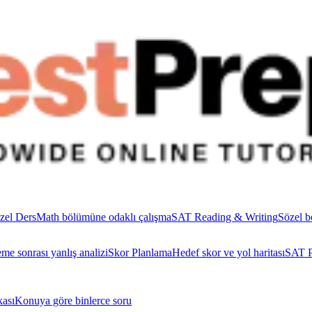
zel Ders
Math bölümüne odaklı çalışma
SAT Reading & Writing
Sözel b
me sonrası yanlış analizi
Skor Planlama
Hedef skor ve yol haritası
SAT P
ası
Konuya göre binlerce soru