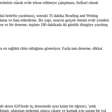
intisiz olarak evde tekrar edilmeye çalışılması, fiziksel olarak
ünkü hedefin yazılması), sonraki 35 dakika Reading and Writing
ma ve hata etiketleme. Bu yapı, sınavın gerçek ritmini evde yeniden
lanır ve bir deneme, toplam 180 dakikada iki günlük döngüye yayılmış
n en sağlıklı ritim olduğunu gösteriyor. Fazla tam deneme, dikkat
th skoru 620'lerde üç denemedir aynı kalan bir öğrenci, 'artık
döngü, platonun nedenini ortaya çıkarır ve kırmak için somut bir yol