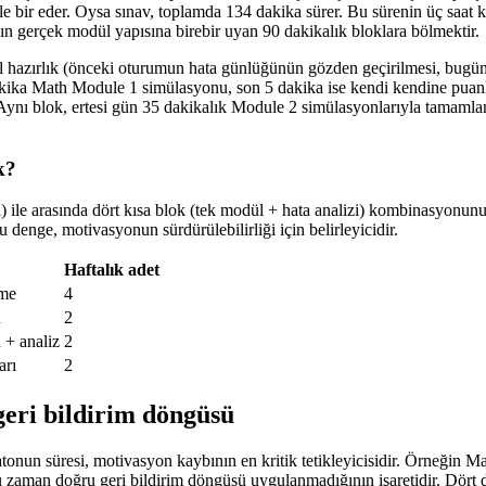
 bir eder. Oysa sınav, toplamda 134 dakika sürer. Bu sürenin üç saat kes
ın gerçek modül yapısına birebir uyan 90 dakikalık bloklara bölmektir.
nsel hazırlık (önceki oturumun hata günlüğünün gözden geçirilmesi, bug
kika Math Module 1 simülasyonu, son 5 dakika ise kendi kendine puanla
r. Aynı blok, ertesi gün 35 dakikalık Module 2 simülasyonlarıyla tamam
k?
) ile arasında dört kısa blok (tek modül + hata analizi) kombinasyonunu
u denge, motivasyonun sürdürülebilirliği için belirleyicidir.
Haftalık adet
eme
4
u
2
 + analiz
2
arı
2
geri bildirim döngüsü
atonun süresi, motivasyon kaybının en kritik tetikleyicisidir. Örneğin Ma
ğu zaman doğru geri bildirim döngüsü uygulanmadığının işaretidir. Dört 