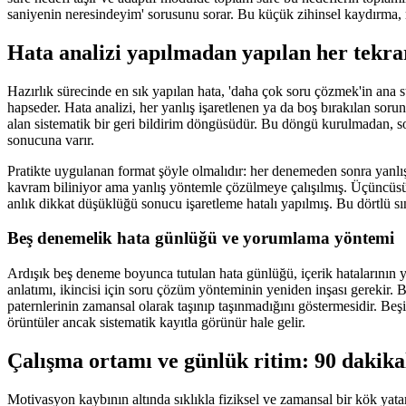
saniyenin neresindeyim' sorusunu sorar. Bu küçük zihinsel kaydırma, mo
Hata analizi yapılmadan yapılan her tekra
Hazırlık sürecinde en sık yapılan hata, 'daha çok soru çözmek'in ana st
hapseder. Hata analizi, her yanlış işaretlenen ya da boş bırakılan soru
alan sistematik bir geri bildirim döngüsüdür. Bu döngü kurulmadan, 
sonucuna varır.
Pratikte uygulanan format şöyle olmalıdır: her denemeden sonra yanlış y
kavram biliniyor ama yanlış yöntemle çözülmeye çalışılmış. Üçüncüs
anlık dikkat düşüklüğü sonucu işaretleme hatalı yapılmış. Bu dörtlü sın
Beş denemelik hata günlüğü ve yorumlama yöntemi
Ardışık beş deneme boyunca tutulan hata günlüğü, içerik hatalarının yüz
anlatımı, ikincisi için soru çözüm yönteminin yeniden inşası gerekir. 
paternlerinin zamansal olarak taşınıp taşınmadığını göstermesidir. Beşi
örüntüler ancak sistematik kayıtla görünür hale gelir.
Çalışma ortamı ve günlük ritim: 90 dakika
Motivasyon kaybının altında sıklıkla fiziksel ve zamansal bir kök yata