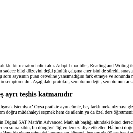
soluklu bir maraton halini aldı. Adaptif modüller, Reading and Writing il
sadece bilgi düzeyini değil günlük çalışma enerjisini de sürekli sınayan
ığı soru sayısının puan cetveline yansımadığını fark etmeye ve sonunda
isinin semptomudur. Aşağıdaki protokol, semptomu değil, semptomun arka
ş ayrı teşhis katmanıdır
ışmak istemiyor.' Oysa pratikte aynı cümle, beş farklı mekanizmayı giz
, hem doğru müdahaleyi seçmek hem de ailenin ya da özel ders öğretmeni
in Digital SAT Math'in Advanced Math alt başlığı altındaki ikinci dere
den sonra zihin, bu döngüyü 'öğrenilemez' diye etiketler. Hâlbuki doğru 
sağlam bir eleme mimarisi kuramayan öğrenci, her soruda 90 saniyeyi 