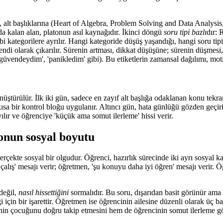
rı, alt başlıklarına (Heart of Algebra, Problem Solving and Data Analy
nda kalan alan, platonun asıl kaynağıdır. İkinci döngü
soru tipi bazlı
dır: 
i kategorilere ayrılır. Hangi kategoride düşüş yaşandığı, hangi soru ti
endi olarak çıkarılır. Sürenin artması, dikkat düşüşüne; sürenin düşmes
'güvendeydim', 'panikledim' gibi). Bu etiketlerin zamansal dağılımı, moti
türülür. İlk iki gün, sadece en zayıf alt başlığa odaklanan konu tekrarı
sa bir kontrol bloğu uygulanır. Altıncı gün, hata günlüğü gözden geçiri
ılır ve öğrenciye 'küçük ama somut ilerleme' hissi verir.
syonun sosyal boyutu
çekte sosyal bir olgudur. Öğrenci, hazırlık sürecinde iki ayrı sosyal ka
alış' mesajı verir; öğretmen, 'şu konuyu daha iyi öğren' mesajı verir. Ö
 değil,
nasıl hissettiğini
sormalıdır. Bu soru, dışarıdan basit görünür ama p
steği için bir işarettir. Öğretmen ise öğrencinin ailesine düzenli olarak ü
lenin çocuğunu doğru takip etmesini hem de öğrencinin somut ilerleme gö