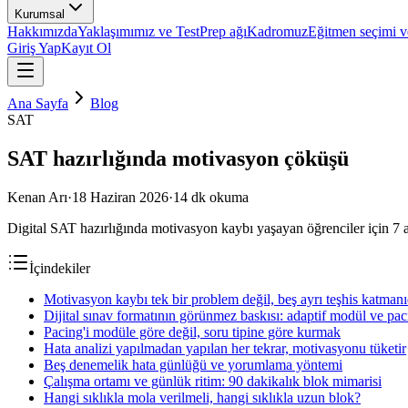
Kurumsal
Hakkımızda
Yaklaşımımız ve TestPrep ağı
Kadromuz
Eğitmen seçimi ve
Giriş Yap
Kayıt Ol
Ana Sayfa
Blog
SAT
SAT hazırlığında motivasyon çöküşü
Kenan Arı
·
18 Haziran 2026
·
14
dk okuma
Digital SAT hazırlığında motivasyon kaybı yaşayan öğrenciler için 7 a
İçindekiler
Motivasyon kaybı tek bir problem değil, beş ayrı teşhis katmanı
Dijital sınav formatının görünmez baskısı: adaptif modül ve pac
Pacing'i modüle göre değil, soru tipine göre kurmak
Hata analizi yapılmadan yapılan her tekrar, motivasyonu tüketir
Beş denemelik hata günlüğü ve yorumlama yöntemi
Çalışma ortamı ve günlük ritim: 90 dakikalık blok mimarisi
Hangi sıklıkla mola verilmeli, hangi sıklıkla uzun blok?