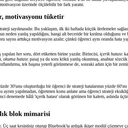
tivasyon üzerinde ölçülebilir bir fark yaratır.
r, motivasyonu tüketir
rateji sayılmasıdır. Bu yaklaşım, ilk iki haftada küçük ilerlemeler sağla
nun neden yanlış yapıldığını, hangi alt beceride bir kırılma olduğunu ve
soru sayısı arttıkça motivasyon azalır; çünkü öğrenci aynı oranda hat
apılan her soru, dört etiketten birine yazılır. Birincisi,
içerik hatası
: k
ü,
okuma hatası
: pasaj ya da soru kökü yanlış okunmuş, anahtar sözcü
ıflandırma, tek başına yeterli görünmese de, sonraki adım için bir zemin
de 30'unu oluşturduğu bir öğrenci ile strateji hatalarının yüzde 60'ını o
Bu ayrım yapılmadan, öğretmen konu anlatır ama öğrenci strateji eksikli
nci denemede hâlâ 'içerik hatası' olarak görünen bir kalem, aslında üçünc
lık blok mimarisi
r. Üç saat kesintisiz oturup Bluebook'ta ardışık ikişer modül çözmeye ç