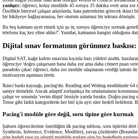
yanlışı
tır: öğrenci, kolay modülde 45 soruya 35 dakika verir ama zor
Özellikle bireysel çalışan adaylarda, hata paternlerini görecek ikinci 
bir hikâyeye bağlayamazsa, her oturum anlamsız bir tekrara dönüşür.
Bu beş katmanı ayırt etmek için şu üç soruyu öğrenciye sormak genellik
telefonu kaç kez eline aldın?'. Yanıtlar, katmanın hangisi olduğuna dair
Dijital sınav formatının görünmez baskısı:
Digital SAT, kağıt kalem sınavına kıyasla bazı yükleri azalttı, bazılar
öğrenciye 'doğru çalışırsam bana daha zor ama daha cömert puan veren 
paradoks çıkar: öğrenci, daha zor modüle ulaşmanın verdiği tatmin ile 
motivasyon aşınması üretir.
İkinci baskı kaynağı, pacing'dir. Reading and Writing modülünde 64 
saniye demektir. Ancak adaptif zorlaştıkça bu ortalamaların korunmas
çalışır ve sonunda 'verim düştü' hissiyle yarıda bırakır. Doğru pacing s
Tense gibi farklı kategorilerin her biri için ayrı süre hedefi belirlenir. 
Pacing'i modüle göre değil, soru tipine göre kurmak
Şahsen öğrencilerime önerdiğim ilk pacing tablosu, soru tiplerini dört
Synthesis, Inference, Evidence, Modifier), yavaş çözülenler (Boundari
süre hedefi taşır ve adaptif modülde toplam süre bu hedeflerin toplam