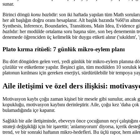
sunar.
Birinci döngü
konu bazlı
dir: son iki haftada yapılan tüm Math sorula
her alt başlığın doğru oranı hesaplanır. Alt başlık bazında %60'ın altı
Synthesis, Inference, Boundaries, Transitions, Main Idea, Evidence gib
bazlı
dır: her modülde ortalama soru başına süre, son beş denemenin tr
denemede öğrenciden üç kelimelik bir duygu etiketi alınır ('sıkıldım', 
Plato kırma ritüeli: 7 günlük mikro-eylem planı
Bu dört döngüden gelen veri, yedi günlük bir mikro-eylem planına dönüş
çözülür ve etiketleme yapılır. Beşinci gün, tüm modülden 10 soruluk kı
platonun kırılması için gereken enerjiyi, sürdürülebilir bir tempoya yay
Aile iletişimi ve özel ders ilişkisi: motiva
Motivasyon kaybı çoğu zaman kişisel bir mesele gibi sunulur, ancak ger
kopukluğu, motivasyon kaybını derinleştirir. Aile, çoğu kez 'daha çok ç
bulamadığında içe kapanır.
Sağlıklı bir aile iletişiminde, ebeveyn önce çocuğunun
neyi
çalıştığını
strateji değişikliği için bir işarettir; 'anlamıyorum' diyorsa, içerik de
trend, ve bir sonraki haftanın mikro-hedefleri. Bu üçlü rapor, hem ai