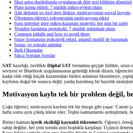
Skor artışı durduğunda uygulanacak dört geri bildirim döngüsü
Plato kırma ritüeli: 7 günlük mikro-eylem planı
Aile iletişimi ve özel ders ilişkisi: motivasyonun sosyal boyutu
Öğretmen-öğrenci eşleşmesinin motivasyona etkisi
Soru tiplerine göre mikro-kazanım stratejisi: her gün bir zafer
Yeniden başlatma protokolü: 7 günlük müdahale planı
Common pitfalls and how to avoid them
Sınav formatının psikolojik etkisi: adaptif modül ile barışmak
Sonuç ve sonraki adımlar
İlgili Okumalar
Sıkça Sorulan Sorular
SAT
hazırlığı, özellikle
Digital SAT
formatına geçişle birlikte, uzun 
seviyesi ve Bluebook uygulamasının getirdiği teknik düzen, öğrencinin 
kadar elde ettiği küçük kazanımları birden anlamsız hissetmeye, yapt
kaybının doğal bir sonucu değil; yanlış kurulmuş bir hazırlık stratej
Motivasyon kaybı tek bir problem değil, be
Çoğu öğrenci, motivasyon kaybını tek bir duygu gibi yaşar: 'Canım çal
hafta sonra aynı çöküş tekrar eder. Teşhis katmanlarını netleştirmek
Birinci katman
içerik eksikliği kaynaklı tükenme
dir. Öğrenci, örneğ
sahip değilse, her yeni soruda aynı boşlukla karşılaşır. Üçüncü deneme
Konu bilgisi yerinde olan ama örneğin Words in Context sorularında 