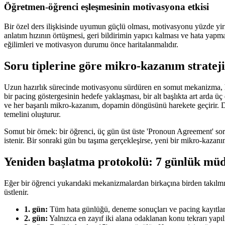
Öğretmen-öğrenci eşleşmesinin motivasyona etkisi
Bir özel ders ilişkisinde uyumun güçlü olması, motivasyonu yüzde yir
anlatım hızının örtüşmesi, geri bildirimin yapıcı kalması ve hata yap
eğilimleri ve motivasyon durumu önce haritalanmalıdır.
Soru tiplerine göre mikro-kazanım strateji
Uzun hazırlık sürecinde motivasyonu sürdüren en somut mekanizma, her
bir pacing göstergesinin hedefe yaklaşması, bir alt başlıkta art arda 
ve her başarılı mikro-kazanım, dopamin döngüsünü harekete geçirir. Dij
temelini oluşturur.
Somut bir örnek: bir öğrenci, üç gün üst üste 'Pronoun Agreement' sor
istenir. Bir sonraki gün bu taşıma gerçekleşirse, yeni bir mikro-kazanı
Yeniden başlatma protokolü: 7 günlük müd
Eğer bir öğrenci yukarıdaki mekanizmalardan birkaçına birden takılm
üstlenir.
1. gün:
Tüm hata günlüğü, deneme sonuçları ve pacing kayıtları top
2. gün:
Yalnızca en zayıf iki alana odaklanan konu tekrarı yapıl