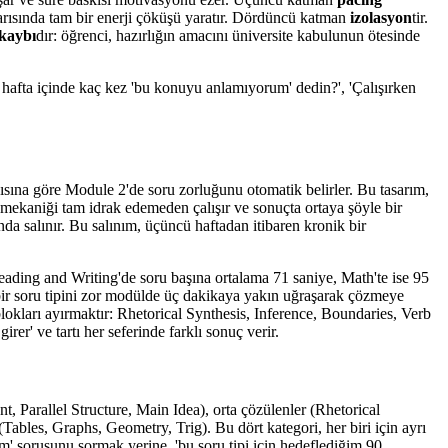
arısında tam bir enerji çöküşü yaratır. Dördüncü katman
izolasyon
tir.
kaybı
dır: öğrenci, hazırlığın amacını üniversite kabulunun ötesinde
n hafta içinde kaç kez 'bu konuyu anlamıyorum' dedin?', 'Çalışırken
ayısına göre Module 2'de soru zorluğunu otomatik belirler. Bu tasarım,
 mekaniği tam idrak edemeden çalışır ve sonuçta ortaya şöyle bir
da salınır. Bu salınım, üçüncü haftadan itibaren kronik bir
ding and Writing'de soru başına ortalama 71 saniye, Math'te ise 95
bir soru tipini zor modülde üç dakikaya yakın uğraşarak çözmeye
 blokları ayırmaktır: Rhetorical Synthesis, Inference, Boundaries, Verb
irer' ve tartı her seferinde farklı sonuç verir.
t, Parallel Structure, Main Idea), orta çözülenler (Rhetorical
ables, Graphs, Geometry, Trig). Bu dört kategori, her biri için ayrı
m' sorusunu sormak yerine, 'bu soru tipi için hedeflediğim 90