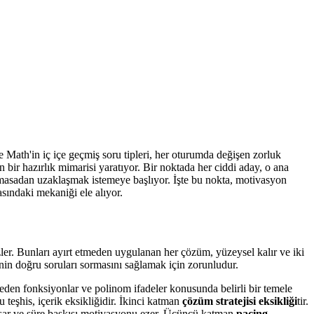
e Math'in iç içe geçmiş soru tipleri, her oturumda değişen zorluk
 bir hazırlık mimarisi yaratıyor. Bir noktada her ciddi aday, o ana
 masadan uzaklaşmak istemeye başlıyor. İşte bu nokta, motivasyon
sındaki mekaniği ele alıyor.
ler. Bunları ayırt etmeden uygulanan her çözüm, yüzeysel kalır ve iki
nin doğru soruları sormasını sağlamak için zorunludur.
ceden fonksiyonlar ve polinom ifadeler konusunda belirli bir temele
teşhis, içerik eksikliğidir. İkinci katman
çözüm stratejisi eksikliği
tir.
aşar ve süre baskısı motivasyonu ezer. Üçüncü katman
pacing