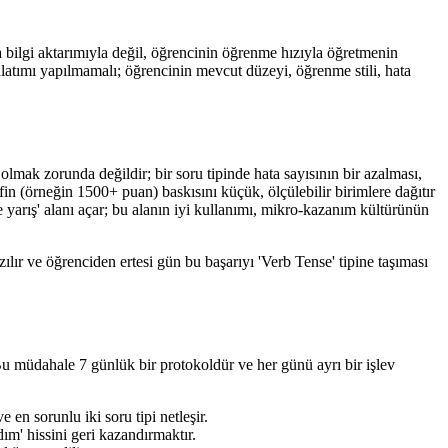
 bilgi aktarımıyla değil, öğrencinin öğrenme hızıyla öğretmenin
nlatımı yapılmamalı; öğrencinin mevcut düzeyi, öğrenme stili, hata
mak zorunda değildir; bir soru tipinde hata sayısının bir azalması,
in (örneğin 1500+ puan) baskısını küçük, ölçülebilir birimlere dağıtır
 yarış' alanı açar; bu alanın iyi kullanımı, mikro-kazanım kültürünün
ır ve öğrenciden ertesi gün bu başarıyı 'Verb Tense' tipine taşıması
 müdahale 7 günlük bir protokoldür ve her günü ayrı bir işlev
 en sorunlu iki soru tipi netleşir.
ım' hissini geri kazandırmaktır.