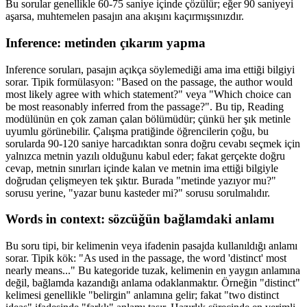
Bu sorular genellikle 60-75 saniye içinde çözülür; eğer 90 saniyeyi
aşarsa, muhtemelen pasajın ana akışını kaçırmışsınızdır.
Inference: metinden çıkarım yapma
Inference soruları, pasajın açıkça söylemediği ama ima ettiği bilgiyi
sorar. Tipik formülasyon: "Based on the passage, the author would
most likely agree with which statement?" veya "Which choice can
be most reasonably inferred from the passage?". Bu tip, Reading
modülünün en çok zaman çalan bölümüdür; çünkü her şık metinle
uyumlu görünebilir. Çalışma pratiğinde öğrencilerin çoğu, bu
sorularda 90-120 saniye harcadıktan sonra doğru cevabı seçmek için
yalnızca metnin yazılı olduğunu kabul eder; fakat gerçekte doğru
cevap, metnin sınırları içinde kalan ve metnin ima ettiği bilgiyle
doğrudan çelişmeyen tek şıktır. Burada "metinde yazıyor mu?"
sorusu yerine, "yazar bunu kasteder mi?" sorusu sorulmalıdır.
Words in context: sözcüğün bağlamdaki anlamı
Bu soru tipi, bir kelimenin veya ifadenin pasajda kullanıldığı anlamı
sorar. Tipik kök: "As used in the passage, the word 'distinct' most
nearly means..." Bu kategoride tuzak, kelimenin en yaygın anlamına
değil, bağlamda kazandığı anlama odaklanmaktır. Örneğin "distinct"
kelimesi genellikle "belirgin" anlamına gelir; fakat "two distinct