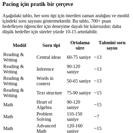
Pacing için pratik bir çerçeve
Aşağıdaki tablo, her soru tipi için önerilen zaman aralığını ve modül
içindeki soru sayısını göstermektedir. Bu tablo, 700+ puan
hedefleyen öğrenciler için deneyime dayalı bir kılavuzdur; daha
düşük hedefler için süreler yüzde 10-15 artırılabilir.
Ortalama
Tahmini soru
Modül
Soru tipi
süre
sayısı
Reading &
Central ideas
60-75 saniye
~13
Writing
Reading &
90-120
Inference
~13
Writing
saniye
Reading &
Words in
50-65 saniye
~13
Writing
context
Reading &
Text structure
75-90 saniye
~15
Writing
Heart of
90-120
Math
~15
Algebra
saniye
Problem
110-150
Math
~7
Solving
saniye
Advanced
120-160
Math
~15
Math
saniye