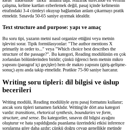
ideas" ifadesinde "farklı" anlamı taşır. Hazırlık sürecinde en verimli
çalışma, kelime kartları ezberlemek değil, pasaj içinde kelimenin
etrafındaki 3-4 cümleyi okuyup bağlamdan anlam çıkarmayı pratik
etmektir. Sınavda 50-65 saniye ayırmak idealdir.
Text structure and purpose: yapı ve amaç
Bu soru tipi, yazarın metni nasıl organize ettiğini veya metnin
işlevini sorar. Tipik formülasyonlar: "The author mentions X
primarily in order to..." veya "Which choice best describes the
structure of the passage?". Bu kategori, Reading modülünün en çok
zorlanılan bölümlerinden biridir; çünkü öğrenci hem metnin mikro
yapısını (paragraf içi geçişler) hem de makro yapısını (giriş-gelişme-
sonuç) aynı anda takip etmelidir. Pratikte 75-90 saniye harcanır.
Writing soru tipleri: dil bilgisi ve üslup
becerileri
Writing modülü, Reading modülüyle aynı pasaj formatını kullanır;
ancak soru tipleri tamamen farklıdır. Writing'de dört ana kategori
vardır:
transitions
,
rhetorical synthesis
,
boundaries
ve
form,
structure, and sense
. Bu kategoriler, sınavın dil bilgisi ayağını
oluşturur ve hata yapıldığında puanlama üzerindeki etkisi inference
sorularına göre daha azdır; çünkü doğru cevap genellikle metinde