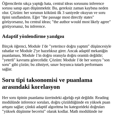
Öğrencilerin sıkça yaptığı hata, central ideas sorusunu inference
sorusu sanıp aşırı düşünmektir. Bu, gereksiz zaman kaybına neden
olur. Çözüm: her sorunun kökünü ilk 3 saniyede okuyun ve soru
tipini sınıflandırın. Eğer "the passage most directly states"
görüyorsanız, bu central ideas; "the author would most likely agree"
görüyorsanız, bu inference.
Adaptif yönlendirme yanılgısı
Birçok öğrenci, Module 1'de "yeterince doğru yaptım" düşüncesiyle
rahatlar ve Module 2'ye hazırlıksız girer. Ancak adaptif mekaniğin
puanlaması, Module 1'in doğru oranıyla doğru orantılı değildir;
"yeterli" kavramı görecelidir. Çözüm: Module 1'de her soruyu "son
soru" gibi çözün; bu zihniyet, sınav boyunca tutarlı performans
sağlar.
Soru tipi taksonomisi ve puanlama
arasındaki korelasyon
Her soru tipinin puanlama üzerindeki ağırlığı eşit değildir. Reading
modülünde inference soruları, doğru çözüldüğünde en yüksek puan
artışını sağlar; çünkü adaptif algoritma bu kategorideki doğruları
"yüksek düşünme becerisi" olarak kodlar. Math modülünde ise