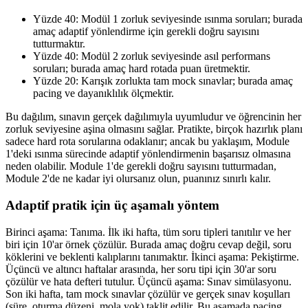
Yüzde 40: Modül 1 zorluk seviyesinde ısınma soruları; burada
amaç adaptif yönlendirme için gerekli doğru sayısını
tutturmaktır.
Yüzde 40: Modül 2 zorluk seviyesinde asıl performans
soruları; burada amaç hard rotada puan üretmektir.
Yüzde 20: Karışık zorlukta tam mock sınavlar; burada amaç
pacing ve dayanıklılık ölçmektir.
Bu dağılım, sınavın gerçek dağılımıyla uyumludur ve öğrencinin her
zorluk seviyesine aşina olmasını sağlar. Pratikte, birçok hazırlık planı
sadece hard rota sorularına odaklanır; ancak bu yaklaşım, Module
1'deki ısınma sürecinde adaptif yönlendirmenin başarısız olmasına
neden olabilir. Module 1'de gerekli doğru sayısını tutturmadan,
Module 2'de ne kadar iyi olursanız olun, puanınız sınırlı kalır.
Adaptif pratik için üç aşamalı yöntem
Birinci aşama: Tanıma. İlk iki hafta, tüm soru tipleri tanıtılır ve her
biri için 10'ar örnek çözülür. Burada amaç doğru cevap değil, soru
köklerini ve beklenti kalıplarını tanımaktır. İkinci aşama: Pekiştirme.
Üçüncü ve altıncı haftalar arasında, her soru tipi için 30'ar soru
çözülür ve hata defteri tutulur. Üçüncü aşama: Sınav simülasyonu.
Son iki hafta, tam mock sınavlar çözülür ve gerçek sınav koşulları
(süre, oturma düzeni, mola yok) taklit edilir. Bu aşamada pacing