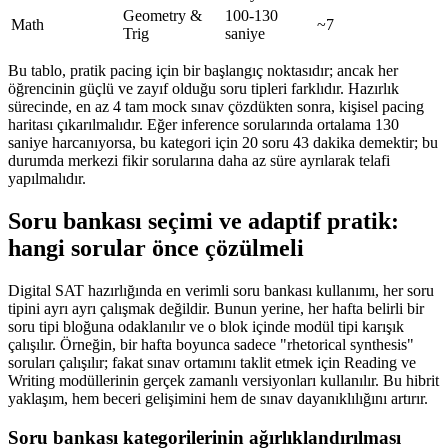
Geometry &
100-130
Math
~7
Trig
saniye
Bu tablo, pratik pacing için bir başlangıç noktasıdır; ancak her
öğrencinin güçlü ve zayıf olduğu soru tipleri farklıdır. Hazırlık
sürecinde, en az 4 tam mock sınav çözdükten sonra, kişisel pacing
haritası çıkarılmalıdır. Eğer inference sorularında ortalama 130
saniye harcanıyorsa, bu kategori için 20 soru 43 dakika demektir; bu
durumda merkezi fikir sorularına daha az süre ayrılarak telafi
yapılmalıdır.
Soru bankası seçimi ve adaptif pratik:
hangi sorular önce çözülmeli
Digital SAT hazırlığında en verimli soru bankası kullanımı, her soru
tipini ayrı ayrı çalışmak değildir. Bunun yerine, her hafta belirli bir
soru tipi bloğuna odaklanılır ve o blok içinde modül tipi karışık
çalışılır. Örneğin, bir hafta boyunca sadece "rhetorical synthesis"
soruları çalışılır; fakat sınav ortamını taklit etmek için Reading ve
Writing modüllerinin gerçek zamanlı versiyonları kullanılır. Bu hibrit
yaklaşım, hem beceri gelişimini hem de sınav dayanıklılığını artırır.
Soru bankası kategorilerinin ağırlıklandırılması