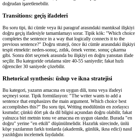
doğrudan işaretlenebilir.
Transitions: geçiş ifadeleri
Bu soru tipi, iki cümle veya iki paragraf arasındaki mantıksal ilişkiyi
doğru geçiş ifadesiyle tamamlamayı sorar. Tipik kök: "Which choice
completes the sentence in a way that logically connects it to the
previous sentence?" Doğru strateji, önce iki cümle arasındaki ilişkiyi
tespit etmektir: neden-sonuç, zıtlık, örnek verme, sonuç çıkarma
gibi. Sonra dört seçenek arasında bu ilişkiyi en doğru yansıtan ifade
seçilir. Bu kategoride ortalama süre 40-55 saniyedir; fakat hızlı
öğrenciler 30 saniyede çözebilir.
Rhetorical synthesis: üslup ve ikna stratejisi
Bu kategori, yazarın amacına en uygun dili, tonu veya ifadeyi
seçmeyi sorar. Tipik formülasyon: "The writer wants to add a
sentence that emphasizes the main argument. Which choice best
accomplishes this?" Bu soru tipi, Writing modülünün en zorlayıcı
kısmıdır; çünkü dört şık da dil bilgisi açısından doğru olabilir, fakat
yalnızca biri metnin tonu ve amacına en uygun olandır. Burada "en
doğru" yerine "en etkili" düşünülmelidir. Hazırlık sürecinde, ünlü
köşe yazılarının farklı tonlarda (akademik, günlük, ikna edici) nasıl
yazıldığını incelemek faydalıdır.