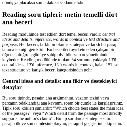
dönüş yapılacaksa son 5 dakika saklanmalıdır.
Reading soru tipleri: metin temelli dört
ana beceri
Reading modülünde test edilen dört temel beceri vardır:
central
ideas and details
,
inference
,
words in context
ve
text structure and
purpose
. Her beceri, farklı bir okuma stratejisi ve farklı bir pasaj
tarama tekniği gerektirir. Bu becerileri ayırt etmeden çalışan bir
öğrenci, doğru içgüdüye sahip olsa bile zaman yönetiminde
kaybeder. Reading modülünde toplam 54 sorunun yaklaşık 13'ü
central ideas, 13'ü inference, 13'ü words in context, kalan 15'i ise
text structure ve karışık beceri kategorisinden gelir.
Central ideas and details: ana fikir ve destekleyici
detaylar
Bu soru tipinde, pasajın ana argümanını, yazarın tezini veya
parçanın odaklandığı ana kavramı soran bir cümle ile karşılaşırsınız.
Tipik soru kökleri şunlardır: "Which choice best states the main idea
of the passage?" veya "Which detail from the passage most directly
supports the author's claim?". Bu tıp sorularda strateji basittir:
pasajın ilk ve son cümlesini okuyun, paragraf geçişlerini takip edin.