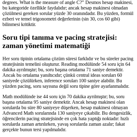
degrees. What is the measure of angle C?" Desmos hesap makinesi,
bu kategoride özellikle faydalıdır; ancak hesap makinesi olmadan
çözülmesi gereken sorular yüzde 30 oranındadır. Bu yüzden, formül
ezberi ve temel trigonometri değerlerinin (sin 30, cos 60 gibi)
bilinmesi kritiktir.
Soru tipi tanıma ve pacing stratejisi:
zaman yönetimi matematiği
Her soru tipinin ortalama çözüm süresi farklıdır ve bu süreler pacing
stratejisinin temelini oluşturur. Reading modülünde 54 soru için 64
dakika ayrılmıştır; bu, soru başına ortalama 71 saniye demektir.
Ancak bu ortalama yanıltıcıdır; çünkü central ideas soruları 60
saniyede çözülürken, inference soruları 100 saniye alabilir. Bu
yüzden pacing, soru sayısına değil soru tipine göre ayarlanmalıdır.
Math modülünde ise 44 soru için 70 dakika ayrılmıştır; bu, soru
başına ortalama 95 saniye demektir. Ancak hesap makinesi olan
sorularda bu süre 80 saniyeye düşerken, hesap makinesi olmayan
Advanced Math sorularında 130 saniyeye çıkabilir. Bu dengesizlik,
öğrencilerin pacing stratejisinde en çok hata yaptığı noktadır: hızlı
sorularda zaman artırılırken, yavaş sorularda zaman azalır; fakat
gerçekte bunun tersi yapılmalıdır.