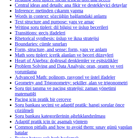
Central ideas and details: ana fikir ve destekleyici detaylar
Inference: metinden çıkarım yapma
Words in context: sözcüğün bağlamdaki anlamı
Text structure and purpose: yapı ve amaç
Writing soru tipleri: dil bilgisi ve üslup becerileri
Transitions: geçiş ifadeleri
Rhetorical synthesis: üslup ve ikna stratejisi
Boundaries: cümle sınırları
Form, structure, and sense: form, yapı ve anlam
Math soru tipleri: içerik alanları ve beceri düzeyleri
Heart of Algebra: doğrusal denklemler ve eşitsizlikler
Problem Solving and Data Analysis: oran, orantı ve veri
yorumlama
Advanced Math: polinom, rasyonel ve üstel ifadeler
Geometry and Trigonometry: şekiller, alan ve trigonometri
Soru tipi tanıma ve pacing stratejisi: zaman yönetimi
matematiği
Pacing için pratik bir çerçeve
Soru bankası seçimi ve adaptif pratik: hangi sorular önce
çözülmeli
Soru bankası kategorilerinin ağırlıklandırılması
Adaptif pratik için üç aşamalı yöntem
Common pitfalls and how to avoid them: sınav günü yapılan
hatalar