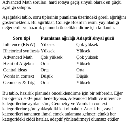
Advanced Math soruları, hard rotaya geçiş sinyali olarak en güçlü
ağırlığa sahiptir.
Aşağıdaki tablo, soru tiplerinin puanlama üzerindeki göreli ağırlığını
göstermektedir. Bu ağırlıklar, College Board'ın resmi yayınladığı
değerlerdir ve hazırlık planında önceliklendirme için kullanılır.
Soru tipi
Puanlama ağırlığı
Adaptif sinyal gücü
Inference (R&W)
Yüksek
Çok yüksek
Rhetorical synthesis
Yüksek
Yüksek
Advanced Math
Çok yüksek
Çok yüksek
Heart of Algebra
Orta
Yüksek
Central ideas
Orta
Orta
Words in context
Düşük
Düşük
Geometry & Trig
Orta
Yüksek
Bu tablo, hazırlık planında önceliklendirme için bir rehberdir. Eğer
bir öğrenci 700+ puan hedefliyorsa, Advanced Math ve inference
kategorilerine ayrılan süre, Geometry ve Words in context
kategorilerine göre yaklaşık iki kat olmalıdır. Ancak bu, zayıf
kategorileri tamamen ihmal etmek anlamına gelmez; çünkü her
kategorideki ciddi hatalar, adaptif yönlendirmeyi olumsuz etkiler.