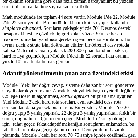
bir çıkarım sorusuna göre daha fazla zaman harcayabilir; bu yüzden
soru tipi tanıma, kelime sayma kadar kritiktir.
Math modülünde ise toplam 44 soru vardır. Module 1'de 22, Module
2'de 22 soru yer alır. Bu modülde iki soru kutusu yapısı kullanılır:
simple
ve
advanced
. Soruların yaklaşık yüzde 70'i Desmos destekli
hesap makinesi ile çözülebilir, geri kalan yüzde 30'u ise hesap
makinesi olmadan yapılması gereken işlem becerisi sorularıdır. Bu
ayrım, pacing stratejisini doğrudan etkiler: bir öğrenci easy rotada
kalırsa Matematik puanı yaklaşık 200-300 puan bandında sıkışır;
hard rotaya geçmek için Module 1'deki ilk 22 soruda hata oranını
yüzde 10'un altında tutmak gerekir.
Adaptif yönlendirmenin puanlama üzerindeki etkisi
Module 1'deki her doğru cevap, sisteme daha zor bir soru gönderme
sinyali olarak yorumlanır. Ancak bu sinyal tek başına yeterli değildir;
College Board'ın algoritması,
zorluk-ağırlıklı
bir puanlama uygular.
Yani Module 2'deki hard rota soruları, aynı sayıdaki easy rota
sorusundan daha yüksek puan üretir. Bu yüzden, Module 1'de 20
doğru yapıp 5 yanlış yapmak, 22 doğru 3 yanlış yapmaktan farklı bir
sonuç doğurabilir. Öğrencilerin çoğu, Module 1'i "kolay olduğu
için" rahat geçer; fakat adaptif mekaniğin sonuçlarını anlamadan, bu
rahatlık hard rotaya geçişi garanti etmez. Deneyimli bir hazırlık
planında, Module 1'deki her soru 70-75 saniye içinde çözülmeli, geri