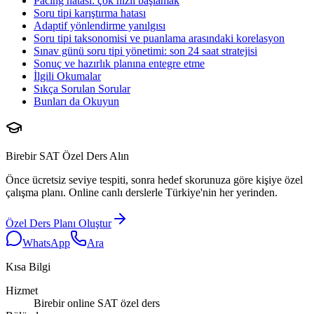
Pacing hatası: çok hızlı başlamak
Soru tipi karıştırma hatası
Adaptif yönlendirme yanılgısı
Soru tipi taksonomisi ve puanlama arasındaki korelasyon
Sınav günü soru tipi yönetimi: son 24 saat stratejisi
Sonuç ve hazırlık planına entegre etme
İlgili Okumalar
Sıkça Sorulan Sorular
Bunları da Okuyun
Birebir SAT Özel Ders Alın
Önce ücretsiz seviye tespiti, sonra hedef skorunuza göre kişiye özel
çalışma planı. Online canlı derslerle Türkiye'nin her yerinden.
Özel Ders Planı Oluştur
WhatsApp
Ara
Kısa Bilgi
Hizmet
Birebir online SAT özel ders