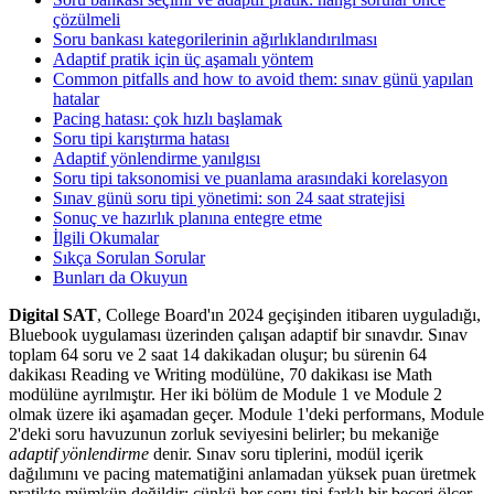
çözülmeli
Soru bankası kategorilerinin ağırlıklandırılması
Adaptif pratik için üç aşamalı yöntem
Common pitfalls and how to avoid them: sınav günü yapılan
hatalar
Pacing hatası: çok hızlı başlamak
Soru tipi karıştırma hatası
Adaptif yönlendirme yanılgısı
Soru tipi taksonomisi ve puanlama arasındaki korelasyon
Sınav günü soru tipi yönetimi: son 24 saat stratejisi
Sonuç ve hazırlık planına entegre etme
İlgili Okumalar
Sıkça Sorulan Sorular
Bunları da Okuyun
Digital SAT
, College Board'ın 2024 geçişinden itibaren uyguladığı,
Bluebook uygulaması üzerinden çalışan adaptif bir sınavdır. Sınav
toplam 64 soru ve 2 saat 14 dakikadan oluşur; bu sürenin 64
dakikası Reading ve Writing modülüne, 70 dakikası ise Math
modülüne ayrılmıştır. Her iki bölüm de Module 1 ve Module 2
olmak üzere iki aşamadan geçer. Module 1'deki performans, Module
2'deki soru havuzunun zorluk seviyesini belirler; bu mekaniğe
adaptif yönlendirme
denir. Sınav soru tiplerini, modül içerik
dağılımını ve pacing matematiğini anlamadan yüksek puan üretmek
pratikte mümkün değildir; çünkü her soru tipi farklı bir beceri ölçer