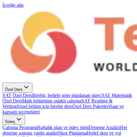
İçeriğe atla
Özel Ders
SAT Özel Ders
Birebir, hedefe göre planlanan süreç
SAT Matematik
Özel Ders
Math bölümüne odaklı çalışma
SAT Reading &
Writing
Sözel bölüm için birebir ders
Özel Ders Paketleri
Saat ve
kapsam seçenekleri
Süreç
Çalışma Programı
Haftalık plan ve ödev ritmi
Deneme Analizi
Her
deneme sonrası yanlış analizi
Skor Planlama
Hedef skor ve yol