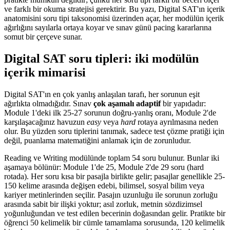
ve farklı bir okuma stratejisi gerektirir. Bu yazı, Digital SAT'ın içerik
anatomisini soru tipi taksonomisi üzerinden açar, her modülün içerik
ağırlığını sayılarla ortaya koyar ve sınav günü pacing kararlarına
somut bir çerçeve sunar.
Digital SAT soru tipleri: iki modülün
içerik mimarisi
Digital SAT'ın en çok yanlış anlaşılan tarafı, her sorunun eşit
ağırlıkta olmadığıdır. Sınav
çok aşamalı adaptif
bir yapıdadır:
Module 1'deki ilk 25-27 sorunun doğru-yanlış oranı, Module 2'de
karşılaşacağınız havuzun
easy
veya
hard
rotaya ayrılmasına neden
olur. Bu yüzden soru tiplerini tanımak, sadece test çözme pratiği için
değil, puanlama matematiğini anlamak için de zorunludur.
Reading ve Writing modülünde toplam 54 soru bulunur. Bunlar iki
aşamaya bölünür: Module 1'de 25, Module 2'de 29 soru (hard
rotada). Her soru kısa bir pasajla birlikte gelir; pasajlar genellikle 25-
150 kelime arasında değişen edebi, bilimsel, sosyal bilim veya
kariyer metinlerinden seçilir. Pasajın uzunluğu ile sorunun zorluğu
arasında sabit bir ilişki yoktur; asıl zorluk, metnin sözdizimsel
yoğunluğundan ve test edilen becerinin doğasından gelir. Pratikte bir
öğrenci 50 kelimelik bir cümle tamamlama sorusunda, 120 kelimelik