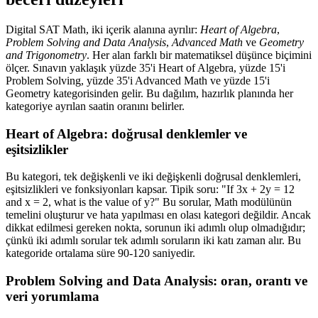
Digital SAT Math, iki içerik alanına ayrılır:
Heart of Algebra
,
Problem Solving and Data Analysis
,
Advanced Math
ve
Geometry
and Trigonometry
. Her alan farklı bir matematiksel düşünce biçimini
ölçer. Sınavın yaklaşık yüzde 35'i Heart of Algebra, yüzde 15'i
Problem Solving, yüzde 35'i Advanced Math ve yüzde 15'i
Geometry kategorisinden gelir. Bu dağılım, hazırlık planında her
kategoriye ayrılan saatin oranını belirler.
Heart of Algebra: doğrusal denklemler ve
eşitsizlikler
Bu kategori, tek değişkenli ve iki değişkenli doğrusal denklemleri,
eşitsizlikleri ve fonksiyonları kapsar. Tipik soru: "If 3x + 2y = 12
and x = 2, what is the value of y?" Bu sorular, Math modülünün
temelini oluşturur ve hata yapılması en olası kategori değildir. Ancak
dikkat edilmesi gereken nokta, sorunun iki adımlı olup olmadığıdır;
çünkü iki adımlı sorular tek adımlı soruların iki katı zaman alır. Bu
kategoride ortalama süre 90-120 saniyedir.
Problem Solving and Data Analysis: oran, orantı ve
veri yorumlama