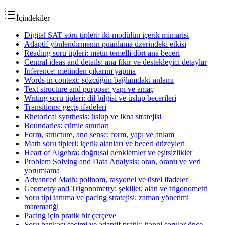
İçindekiler
Digital SAT soru tipleri: iki modülün içerik mimarisi
Adaptif yönlendirmenin puanlama üzerindeki etkisi
Reading soru tipleri: metin temelli dört ana beceri
Central ideas and details: ana fikir ve destekleyici detaylar
Inference: metinden çıkarım yapma
Words in context: sözcüğün bağlamdaki anlamı
Text structure and purpose: yapı ve amaç
Writing soru tipleri: dil bilgisi ve üslup becerileri
Transitions: geçiş ifadeleri
Rhetorical synthesis: üslup ve ikna stratejisi
Boundaries: cümle sınırları
Form, structure, and sense: form, yapı ve anlam
Math soru tipleri: içerik alanları ve beceri düzeyleri
Heart of Algebra: doğrusal denklemler ve eşitsizlikler
Problem Solving and Data Analysis: oran, orantı ve veri
yorumlama
Advanced Math: polinom, rasyonel ve üstel ifadeler
Geometry and Trigonometry: şekiller, alan ve trigonometri
Soru tipi tanıma ve pacing stratejisi: zaman yönetimi
matematiği
Pacing için pratik bir çerçeve
Soru bankası seçimi ve adaptif pratik: hangi sorular önce