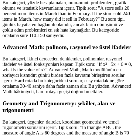
Bu kategori, yüzde hesaplamaları, oran-orantı problemleri, grafik
okuma ve istatistik kavramlarını içerir. Tipik soru: "A store sells 20
percent more items in March than in February. If the store sold 240
items in March, how many did it sell in February?" Bu soru tipi,
günlük hayatla en bağlantılı olanıdır; ancak birim dönüşümü ve
çoklu adım problemleri en sık hata kaynağıdır. Bu kategoride
ortalama süre 110-150 saniyedir.
Advanced Math: polinom, rasyonel ve üstel ifadeler
Bu kategori, ikinci dereceden denklemler, polinomlar, rasyonel
ifadeler ve üstel fonksiyonları kapsar. Tipik soru: "If x² - 5x + 6 = 0,
what is the value of x?" Advanced Math, Math modülünün en
zorlayıcı kısmıdır; çünkü birden fazla kavramı birleştiren sorular
içerir. Hard rotada bu kategorideki sorular, easy rotadakine göre
ortalama 30-40 saniye daha fazla zaman alır. Bu yüzden, Advanced
Math hâkimiyeti, hard rotaya geçişi doğrudan etkiler.
Geometry and Trigonometry: şekiller, alan ve
trigonometri
Bu kategori, üçgenler, daireler, koordinat geometrisi ve temel
trigonometri sorularını içerir. Tipik soru: "In triangle ABC, the
measure of angle A is 60 degrees and the measure of angle B is 70