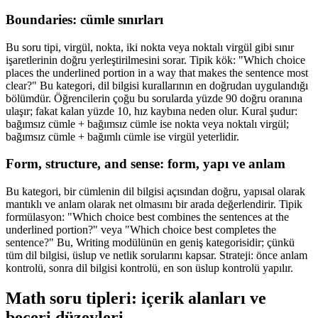
Boundaries: cümle sınırları
Bu soru tipi, virgül, nokta, iki nokta veya noktalı virgül gibi sınır
işaretlerinin doğru yerleştirilmesini sorar. Tipik kök: "Which choice
places the underlined portion in a way that makes the sentence most
clear?" Bu kategori, dil bilgisi kurallarının en doğrudan uygulandığı
bölümdür. Öğrencilerin çoğu bu sorularda yüzde 90 doğru oranına
ulaşır; fakat kalan yüzde 10, hız kaybına neden olur. Kural şudur:
bağımsız cümle + bağımsız cümle ise nokta veya noktalı virgül;
bağımsız cümle + bağımlı cümle ise virgül yeterlidir.
Form, structure, and sense: form, yapı ve anlam
Bu kategori, bir cümlenin dil bilgisi açısından doğru, yapısal olarak
mantıklı ve anlam olarak net olmasını bir arada değerlendirir. Tipik
formülasyon: "Which choice best combines the sentences at the
underlined portion?" veya "Which choice best completes the
sentence?" Bu, Writing modülünün en geniş kategorisidir; çünkü
tüm dil bilgisi, üslup ve netlik sorularını kapsar. Strateji: önce anlam
kontrolü, sonra dil bilgisi kontrolü, en son üslup kontrolü yapılır.
Math soru tipleri: içerik alanları ve
beceri düzeyleri