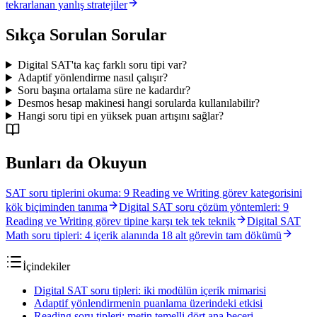
tekrarlanan yanlış stratejiler
Sıkça Sorulan Sorular
Digital SAT'ta kaç farklı soru tipi var?
Adaptif yönlendirme nasıl çalışır?
Soru başına ortalama süre ne kadardır?
Desmos hesap makinesi hangi sorularda kullanılabilir?
Hangi soru tipi en yüksek puan artışını sağlar?
Bunları da Okuyun
SAT soru tiplerini okuma: 9 Reading ve Writing görev kategorisini
kök biçiminden tanıma
Digital SAT soru çözüm yöntemleri: 9
Reading ve Writing görev tipine karşı tek tek teknik
Digital SAT
Math soru tipleri: 4 içerik alanında 18 alt görevin tam dökümü
İçindekiler
Digital SAT soru tipleri: iki modülün içerik mimarisi
Adaptif yönlendirmenin puanlama üzerindeki etkisi
Reading soru tipleri: metin temelli dört ana beceri