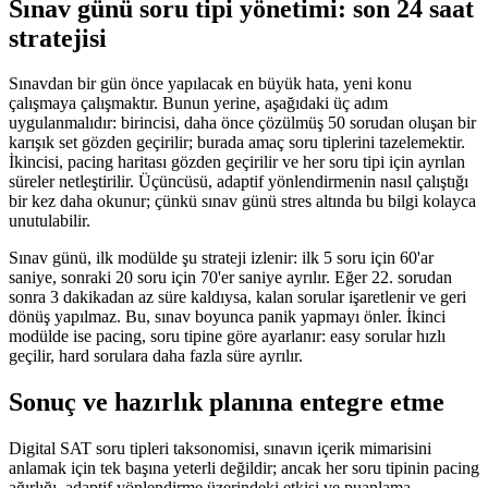
Sınav günü soru tipi yönetimi: son 24 saat
stratejisi
Sınavdan bir gün önce yapılacak en büyük hata, yeni konu
çalışmaya çalışmaktır. Bunun yerine, aşağıdaki üç adım
uygulanmalıdır: birincisi, daha önce çözülmüş 50 sorudan oluşan bir
karışık set gözden geçirilir; burada amaç soru tiplerini tazelemektir.
İkincisi, pacing haritası gözden geçirilir ve her soru tipi için ayrılan
süreler netleştirilir. Üçüncüsü, adaptif yönlendirmenin nasıl çalıştığı
bir kez daha okunur; çünkü sınav günü stres altında bu bilgi kolayca
unutulabilir.
Sınav günü, ilk modülde şu strateji izlenir: ilk 5 soru için 60'ar
saniye, sonraki 20 soru için 70'er saniye ayrılır. Eğer 22. sorudan
sonra 3 dakikadan az süre kaldıysa, kalan sorular işaretlenir ve geri
dönüş yapılmaz. Bu, sınav boyunca panik yapmayı önler. İkinci
modülde ise pacing, soru tipine göre ayarlanır: easy sorular hızlı
geçilir, hard sorulara daha fazla süre ayrılır.
Sonuç ve hazırlık planına entegre etme
Digital SAT soru tipleri taksonomisi, sınavın içerik mimarisini
anlamak için tek başına yeterli değildir; ancak her soru tipinin pacing
ağırlığı, adaptif yönlendirme üzerindeki etkisi ve puanlama