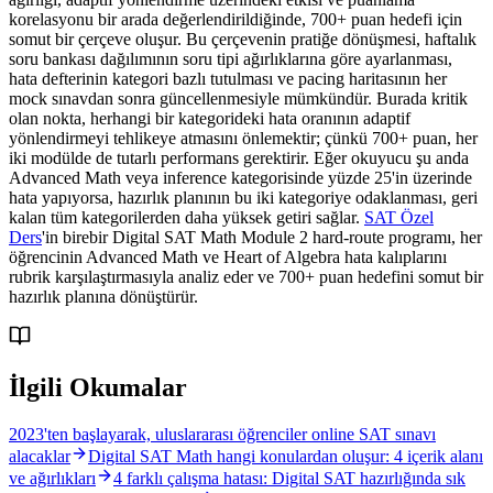
korelasyonu bir arada değerlendirildiğinde, 700+ puan hedefi için
somut bir çerçeve oluşur. Bu çerçevenin pratiğe dönüşmesi, haftalık
soru bankası dağılımının soru tipi ağırlıklarına göre ayarlanması,
hata defterinin kategori bazlı tutulması ve pacing haritasının her
mock sınavdan sonra güncellenmesiyle mümkündür. Burada kritik
olan nokta, herhangi bir kategorideki hata oranının adaptif
yönlendirmeyi tehlikeye atmasını önlemektir; çünkü 700+ puan, her
iki modülde de tutarlı performans gerektirir. Eğer okuyucu şu anda
Advanced Math veya inference kategorisinde yüzde 25'in üzerinde
hata yapıyorsa, hazırlık planının bu iki kategoriye odaklanması, geri
kalan tüm kategorilerden daha yüksek getiri sağlar.
SAT Özel
Ders
'in birebir Digital SAT Math Module 2 hard-route programı, her
öğrencinin Advanced Math ve Heart of Algebra hata kalıplarını
rubrik karşılaştırmasıyla analiz eder ve 700+ puan hedefini somut bir
hazırlık planına dönüştürür.
İlgili Okumalar
2023'ten başlayarak, uluslararası öğrenciler online SAT sınavı
alacaklar
Digital SAT Math hangi konulardan oluşur: 4 içerik alanı
ve ağırlıkları
4 farklı çalışma hatası: Digital SAT hazırlığında sık