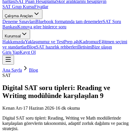
haritası
SAT Puan Hesaplama
Skor aralıklarını hesaplayın
SAT Grup Kursu
Fiyatlar
Çalışma Araçları
Deneme Sınavları
Bluebook formatında tam denemeler
SAT Soru
Bankası
Konuya göre binlerce soru
Kurumsal
Hakkımızda
Yaklaşımımız ve TestPrep ağı
Kadromuz
Eğitmen seçimi
ve standartlar
Blog
SAT hazırlık rehberleri
İletişim
Bize ulaşın
Giriş Yap
Kayıt Ol
Ana Sayfa
Blog
SAT
Digital SAT soru tipleri: Reading ve
Writing modülünde karşılaşılan 9
Kenan Arı
·
17 Haziran 2026
·
16
dk okuma
Digital SAT soru tipleri: Reading, Writing ve Math modüllerinde
karşılaşılan görevlerin taksonomisi, adaptif zorluk dağılımı ve pacing
stratejisi.