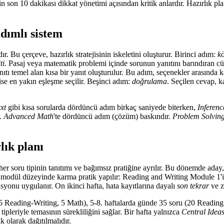
in son 10 dakikası dikkat yönetimi açısından kritik anlardır. Hazırlık p
adımlı sistem
ır. Bu çerçeve, hazırlık stratejisinin iskeletini oluşturur. Birinci adım:
k
ti
. Pasaj veya matematik problemi içinde sorunun yanıtını barındıran cü
ıtı temel alan kısa bir yanıt oluşturulur. Bu adım, seçenekler arasınd
se en yakın eşleşme seçilir. Beşinci adım:
doğrulama
. Seçilen cevap, ka
xt
gibi kısa sorularda dördüncü adım birkaç saniyede biterken,
Inferenc
r.
Advanced Math
'te dördüncü adım (çözüm) baskındır.
Problem Solving
lık planı
ta, her soru tipinin tanıtımı ve bağımsız pratiğine ayrılır. Bu dönemde ada
ası, modül düzeyinde karma pratik yapılır: Reading and Writing Module 1'i
asyonu uygulanır. On ikinci hafta, hata kayıtlarına dayalı
son tekrar
ve zi
15 Reading-Writing, 5 Math), 5-8. haftalarda günde 35 soru (20 Reading
tipleriyle temasının sürekliliğini sağlar. Bir hafta yalnızca
Central Ideas
k olarak dağıtılmalıdır.