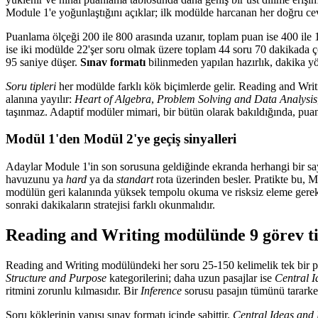
Module 1'e yoğunlaştığını açıklar; ilk modülde harcanan her doğru ce
Puanlama ölçeği 200 ile 800 arasında uzanır, toplam puan ise 400 il
ise iki modülde 22'şer soru olmak üzere toplam 44 soru 70 dakikada 
95 saniye düşer.
Sınav formatı
bilinmeden yapılan hazırlık, dakika yö
Soru tipleri
her modülde farklı kök biçimlerde gelir. Reading and Writi
alanına yayılır:
Heart of Algebra
,
Problem Solving and Data Analysis
taşınmaz. Adaptif modüler mimari, bir bütün olarak bakıldığında, pua
Modül 1'den Modül 2'ye geçiş sinyalleri
Adaylar Module 1'in son sorusuna geldiğinde ekranda herhangi bir say
havuzunu ya
hard
ya da
standart
rota üzerinden besler. Pratikte bu, 
modülün geri kalanında yüksek tempolu okuma ve risksiz eleme gerektir
sonraki dakikaların stratejisi farklı okunmalıdır.
Reading and Writing modülünde 9 görev ti
Reading and Writing modülündeki her soru 25-150 kelimelik tek bir pasa
Structure and Purpose
kategorilerini; daha uzun pasajlar ise
Central I
ritmini zorunlu kılmasıdır. Bir
Inference
sorusu pasajın tümünü tararke
Soru köklerinin yapısı sınav formatı içinde sabittir.
Central Ideas and 