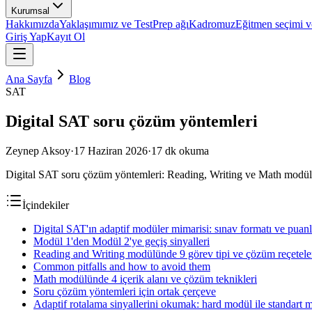
Kurumsal
Hakkımızda
Yaklaşımımız ve TestPrep ağı
Kadromuz
Eğitmen seçimi ve
Giriş Yap
Kayıt Ol
Ana Sayfa
Blog
SAT
Digital SAT soru çözüm yöntemleri
Zeynep Aksoy
·
17 Haziran 2026
·
17
dk okuma
Digital SAT soru çözüm yöntemleri: Reading, Writing ve Math modüllerind
İçindekiler
Digital SAT'ın adaptif modüler mimarisi: sınav formatı ve pua
Modül 1'den Modül 2'ye geçiş sinyalleri
Reading and Writing modülünde 9 görev tipi ve çözüm reçetele
Common pitfalls and how to avoid them
Math modülünde 4 içerik alanı ve çözüm teknikleri
Soru çözüm yöntemleri için ortak çerçeve
Adaptif rotalama sinyallerini okumak: hard modül ile standart m