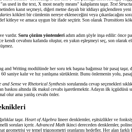
"as used in the text, X most nearly means" kalıplarını taşır.
Text Struct
i metinden kanıt seçmeyi, diğeri metne dayalı bir iddiayı güçlendiren yen
daries
kökleri bir cümlenin nereye ekleneceğini veya çıkarılacağını sor
def kitleye ve amaca uygun bir ifade seçtirir. Son olarak
Transitions
kökl
eve vardır.
Soru çözüm yöntemleri
adım adım şöyle inşa edilir: önce pa
e kendi cevabını kafanda oluştur, en yakın eşleşmeyi seç, son olarak e
nüşmez.
ng and Writing modülünde her soru tek başına bağımsız bir pasaj taşır, 
ruya 60 saniye kalır ve hız yanlışına sürüklenir. Bunu önlemenin yolu, pa
e and Sense
ve
Rhetorical Synthesis
sorularında cevap seçenekleri sıkl
an baskısı altında ilk makul cevabı işaretlemektir. Adayın ilk içgüdüsü 
mal olur ama yanlış cevabı önler.
eknikleri
rlıklar taşır.
Heart of Algebra
lineer denklemler, eşitsizlikler ve fonk
elli soruları içerir.
Advanced Math
ikinci dereceden denklemler, polinom 
inat geometrisi ve temel trigonometri oranlarını hedefler. Her alan farklı 