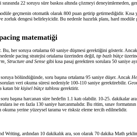
i sırasında 22 soruyu süre baskısı altında çözmeyi deneyimlemeden, gerç
modüle geçmenin otomatik olarak 800 puan getirip getirmediğidir. Kısa
e zorluk dengesi belirleyicidir. Bu nedenle hazırlık planı, hard modüle 
 pacing matematiği
Bu, her soruya ortalama 60 saniye düşmesi gerektiğini gösterir. Ancak
 nedenle pacing stratejisi ortalama üzerinden değil,
tıp bazlı bütçe
üzerin
m, Structure and Sense
gibi kısa pasaj gerektiren sorulara 50 saniye a
4 soruya bölündüğünde, soru başına ortalama 95 saniye düşer. Ancak
He
soruları veri okuma süresi nedeniyle 100-110 saniye gerektirebilir.
Geom
ba katan bir
kişisel bütçe tablosu
gerektirir.
 soru başına harcanan süre hedefin 1.1 katı olabilir. 10-25. dakikalar ar
ulara ise en fazla 130 saniye harcanmalıdır. Bu ritim, sınav formatının ge
 okuma yerine yüzeysel tarama ve risksiz eleme tercih edilmelidir.
d Writing, ardından 10 dakikalık ara, son olarak 70 dakika Math şeklin