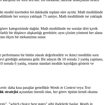
iki modül üzerinden 64 dakikalık toplam süre ayrılır. Math modülünde
modülünde her soruya yaklaşık 75 saniye, Math modülünde ise yaklaşık
görev kategorisinde dağılır. Math modülünde ise sorular dört içerik
i farklı bir düşünce alışkanlığı gerektirir; aynı çözüm yöntemi her alana
mını ölçen bir mekanizma sunar.
 performansı bir bütün olarak değerlendirir ve ikinci modülün soru
evi gördüğü anlamına gelir. Bir adayın ilk 10 soruda 3 yanlış yapması,
 soruda 6 yanlış, rotanın standart modüle kaydığını gösterir ve
erir: daha kısa pasajlar genellikle
Words in Context
veya
Text
ık stratejisi
açısından önemli olan, her görev tipinin kendi okuma
sts", "which choice best states" gibi ifadelerle başlar.
Words in