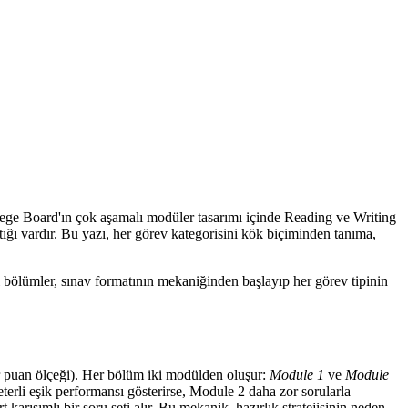
ollege Board'ın çok aşamalı modüler tasarımı içinde Reading ve Writing
tığı vardır. Bu yazı, her görev kategorisini kök biçiminden tanıma,
 bölümler, sınav formatının mekaniğinden başlayıp her görev tipinin
r puan ölçeği). Her bölüm iki modülden oluşur:
Module 1
ve
Module
erli eşik performansı gösterirse, Module 2 daha zor sorularla
karışımlı bir soru seti alır. Bu mekanik, hazırlık stratejisinin neden