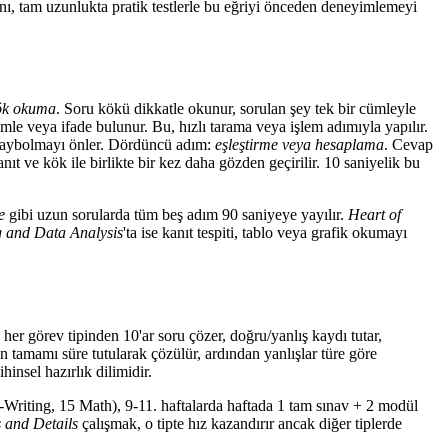
lanı, tam uzunlukta pratik testlerle bu eğriyi önceden deneyimlemeyi
ök okuma
. Soru kökü dikkatle okunur, sorulan şey tek bir cümleyle
mle veya ifade bulunur. Bu, hızlı tarama veya işlem adımıyla yapılır.
a kaybolmayı önler. Dördüncü adım:
eşleştirme veya hesaplama
. Cevap
nıt ve kök ile birlikte bir kez daha gözden geçirilir. 10 saniyelik bu
e
gibi uzun sorularda tüm beş adım 90 saniyeye yayılır.
Heart of
 and Data Analysis
'ta ise kanıt tespiti, tablo veya grafik okumayı
y, her görev tipinden 10'ar soru çözer, doğru/yanlış kaydı tutar,
n tamamı süre tutularak çözülür, ardından yanlışlar türe göre
hinsel hazırlık dilimidir.
-Writing, 15 Math), 9-11. haftalarda haftada 1 tam sınav + 2 modül
 and Details
çalışmak, o tipte hız kazandırır ancak diğer tiplerde