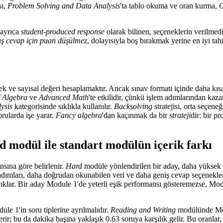
sı,
Problem Solving and Data Analysis
'ta tablo okuma ve oran kurma,
G
 ayrıca
student-produced response
olarak bilinen, seçeneklerin verilmedi
ış cevap için puan düşülmez
, dolayısıyla boş bırakmak yerine en iyi ta
ek ve sayısal değeri hesaplamaktır. Ancak sınav formatı içinde daha k
f Algebra
ve
Advanced Math
'te etkilidir, çünkü işlem adımlarından kaza
ysis
kategorisinde sıklıkla kullanılır.
Backsolving
stratejisi, orta seçen
rularda işe yarar.
Fancy algebra
'dan kaçınmak da bir
strateji
dir: bir p
d modül ile standart modülün içerik farkı
sına göre belirlenir.
Hard
modüle yönlendirilen bir aday, daha yüksek d
ımları, daha doğrudan okunabilen veri ve daha geniş cevap seçenekleri ar
çıklar. Bir aday Module 1'de yeterli eşik performansı gösteremezse, Modu
ule 1'in soru tiplerine ayrılmalıdır.
Reading and Writing
modülünde Modu
r; bu da dakika başına yaklaşık 0.63 soruya karşılık gelir. Bu oranlar, 