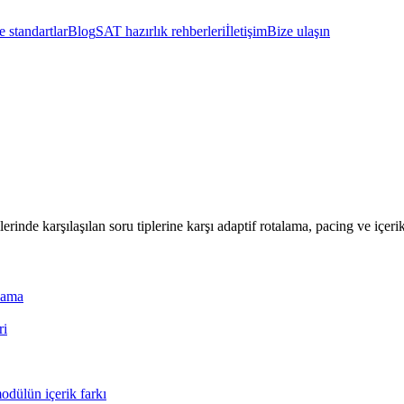
 standartlar
Blog
SAT hazırlık rehberleri
İletişim
Bize ulaşın
e karşılaşılan soru tiplerine karşı adaptif rotalama, pacing ve içerik s
nlama
ri
odülün içerik farkı