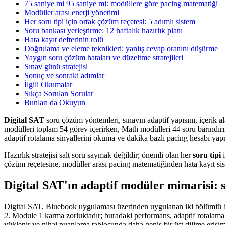
75 saniye mi 95 saniye mi: modüllere göre pacing matematiği
Modüller arası enerji yönetimi
Her soru tipi için ortak çözüm reçetesi: 5 adımlı sistem
Soru bankası yerleştirme: 12 haftalık hazırlık planı
Hata kayıt defterinin rolü
Doğrulama ve eleme teknikleri: yanlış cevap oranını düşürme
Yaygın soru çözüm hataları ve düzeltme stratejileri
Sınav günü stratejisi
Sonuç ve sonraki adımlar
İlgili Okumalar
Sıkça Sorulan Sorular
Bunları da Okuyun
Digital SAT
soru çözüm yöntemleri, sınavın adaptif yapısını, içerik a
modülleri toplam 54 görev içerirken, Math modülleri 44 soru barındırı
adaptif rotalama sinyallerini okuma ve dakika bazlı pacing hesabı yap
Hazırlık stratejisi salt soru saymak değildir; önemli olan her
soru tipi
i
çözüm reçetesine, modüller arası pacing matematiğinden hata kayıt sis
Digital SAT'ın adaptif modüler mimarisi: 
Digital SAT, Bluebook uygulaması üzerinden uygulanan iki bölümlü bir
2
. Module 1 karma zorluktadır; buradaki performans, adaptif rotalama 
yüklenir ve nihai puanlama tablosunda daha geniş bir üst dilime erişim ş