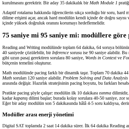
kurulmasını gerektirir. Bir aday 35 dakikalık bir
Math Module 1
pratiğ
Adaptif rotalama hakkında öğrencilerin sıkça sorduğu bir soru, hard 
dilime erişimi açar, ancak hard modülün kendi içinde de doğru sayısı v
içinde yüksek doğruluk oranını korumayı hedeflemelidir.
75 saniye mi 95 saniye mi: modüllere göre
Reading and Writing modülünde toplam 64 dakika, 64 soruya bölünür. 
40 saniyede çözülebilir, bir
Inference
sorusu ise 90 saniye alabilir. Bu
gibi uzun pasaj gerektiren sorulara 80 saniye,
Words in Context
ve
For
bütçenin temelini oluşturur.
Math modülünde pacing farklı bir dinamik taşır. Toplam 70 dakika 4
Math
soruları 120 saniye alabilir.
Problem Solving and Data Analysis
arasında değişir. Hazırlık stratejisinin pacing boyutu, bu farkları hesa
Pratikte pacing şöyle çalışır: modülün ilk 10 dakikası
ısınma
dilimidir,
kadar
kapanış
dilimi başlar; burada kolay sorulara 40-50 saniye, zor sor
Eğer bir aday modülün son 5 dakikasında hâlâ 4-5 soru kaldıysa, derin
Modüller arası enerji yönetimi
Digital SAT toplamda 2 saat 14 dakika sürer. İlk 64 dakika Reading an