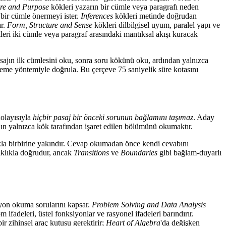
ure and Purpose
kökleri yazarın bir cümle veya paragrafı neden
i bir cümle önermeyi ister.
Inferences
kökleri metinde doğrudan
ar.
Form, Structure and Sense
kökleri dilbilgisel uyum, paralel yapı ve
eri iki cümle veya paragraf arasındaki mantıksal akışı kuracak
sajın ilk cümlesini oku, sonra soru kökünü oku, ardından yalnızca
leme yöntemiyle doğrula. Bu çerçeve 75 saniyelik süre kotasını
dolayısıyla
hiçbir pasaj bir önceki sorunun bağlamını taşımaz
. Aday
sajın yalnızca kök tarafından işaret edilen bölümünü okumaktır.
ıkla birbirine yakındır. Cevap okumadan önce kendi cevabını
sıklıkla doğrudur, ancak
Transitions
ve
Boundaries
gibi bağlam-duyarlı
siyon okuma sorularını kapsar.
Problem Solving and Data Analysis
ifadeleri, üstel fonksiyonlar ve rasyonel ifadeleri barındırır.
bir zihinsel araç kutusu gerektirir;
Heart of Algebra
'da değişken