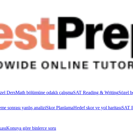
zel Ders
Math bölümüne odaklı çalışma
SAT Reading & Writing
Sözel b
me sonrası yanlış analizi
Skor Planlama
Hedef skor ve yol haritası
SAT P
ası
Konuya göre binlerce soru