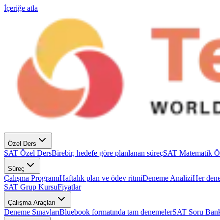
İçeriğe atla
Özel Ders
SAT Özel Ders
Birebir, hedefe göre planlanan süreç
SAT Matematik Ö
Süreç
Çalışma Programı
Haftalık plan ve ödev ritmi
Deneme Analizi
Her dene
SAT Grup Kursu
Fiyatlar
Çalışma Araçları
Deneme Sınavları
Bluebook formatında tam denemeler
SAT Soru Bank