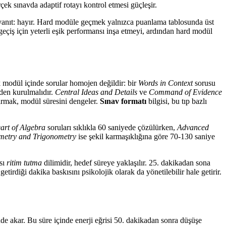
ek sınavda adaptif rotayı kontrol etmesi güçleşir.
 yanıt: hayır. Hard modüle geçmek yalnızca puanlama tablosunda üst
geçiş için yeterli eşik performansı inşa etmeyi, ardından hard modül
 modül içinde sorular homojen değildir: bir
Words in Context
sorusu
den kurulmalıdır.
Central Ideas and Details
ve
Command of Evidence
yırmak, modül süresini dengeler.
Sınav formatı
bilgisi, bu tıp bazlı
art of Algebra
soruları sıklıkla 60 saniyede çözülürken,
Advanced
etry and Trigonometry
ise şekil karmaşıklığına göre 70-130 saniye
ası
ritim tutma
dilimidir, hedef süreye yaklaşılır. 25. dakikadan sona
tirdiği dakika baskısını psikolojik olarak da yönetilebilir hale getirir.
de akar. Bu süre içinde enerji eğrisi 50. dakikadan sonra düşüşe