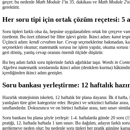
geçer; bu nedenle
Math Module 1
'in 35. dakikası ve
Math Module 2
'n
gerektirir.
Her soru tipi için ortak çözüm reçetesi: 5 
Soru tipleri farklı olsa da, hepsine uygulanabilen ortak bir çerçeve vard
özetlenir. Bu özet zihinsel bir filtre işlevi görür. İkinci adım:
kanıt tespi
Üçüncü adım:
kendi cevabını kur
. Cevap seçeneklerine bakmadan, kan
seçenekleri okunur; matematik sorusu ise işlem yapılır, okuma sorusu i
geri dönüş, yanlış cevap oranını önemli ölçüde düşürür.
Bu beş adım farklı soru tiplerinde farklı ağırlıklar taşır.
Words in Conte
Algebra
matematik sorularında ikinci adım (denklem kurma) hâkimdi
içerdiğinden ikinci adım genişler.
Soru bankası yerleştirme: 12 haftalık hazır
Hazırlık stratejisinin iskeleti, 12 haftalık bir plana dayanır. İlk 4 haf
yanlışları türe göre kategorize eder. Beşinci ve sekizinci haftalar ar
sınıflandırılır. Dokuzuncu ve on birinci haftalar arası, tam sınav simül
Soru bankası bu plana şöyle yerleşir: 1-4. haftalarda günde 20 soru (
pratiği, 12. haftada haftada 1 tam sınav. Bu dağılım, adayın farklı soru 
gerilemeye neden olur; bu nedenle soru tipleri her pratik gününe karışı