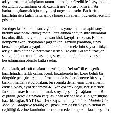
adayın rotalama kalıplarını tanımasını sağlar. Özellikle "easy modüle
düştüğüm oturumların ortak özelliği ne?" sorusu, kişisel hata
haritasını çıkarmak için en iyi başlangıç noktasıdır. Bu harita,
hazırlığın geri kalan haftalarında hangi sinyallerin güçlendirileceğini
gösterir.
Bir diğer kritik nokta, sınav günü stres yönetimi ile adaptif sinyal
üretimi arasındaki etkileşimdir. Stres altında adayın süre kullanımı
bozulur, dikkat kaybı artar ve son blok kayıpları sıklaşır. Bu etki,
kompozit skoru doğrudan aşağı çeker. Hazırlık planında, sınav
benzeri koşullarda yapılan tam modül denemelerinin sayısı arttıkça,
adayın stres altındaki performansı stabilize olur. Bu stabilizasyon,
sınav gününde modül başlangıç sinyallerini güçlü tutar ve eşik
hesaplamasına olumlu katkı sağlar.
Son olarak, adaptif rotalama hazırlığında "tekrar" ilkesi içerik
hazırlığından farklı çalışır. İçerik hazırlığında her konu belirli bir
döngüde pekiştirilir; adaptif rotalamada ise her deneme bir sinyal
birikimi sağlar ve bu birikim, bir sonraki denemenin bileşenlerini
etkiler. Aday, aynı denemeyi 4-5 kez çözerek değil, her seferinde
farklı bir sınav formu kullanarak sinyal çeşitliliği sağlamalıdır. Bu
çeşitlilik, gerçek sınavda karşılaşılacak adaptif havuzun genişliğine
hazırlık sağlar.
SAT Özel Ders
kapsamında yürütülen
Module 1 to
Module 2 adaptive routing
çalışması, tam da bu sinyal birikimi ve
çeşitliliği üzerine kuruludur: her denemede kompozit skor bileşenleri