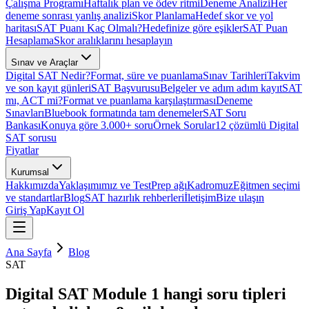
Çalışma Programı
Haftalık plan ve ödev ritmi
Deneme Analizi
Her
deneme sonrası yanlış analizi
Skor Planlama
Hedef skor ve yol
haritası
SAT Puanı Kaç Olmalı?
Hedefinize göre eşikler
SAT Puan
Hesaplama
Skor aralıklarını hesaplayın
Sınav ve Araçlar
Digital SAT Nedir?
Format, süre ve puanlama
Sınav Tarihleri
Takvim
ve son kayıt günleri
SAT Başvurusu
Belgeler ve adım adım kayıt
SAT
mı, ACT mi?
Format ve puanlama karşılaştırması
Deneme
Sınavları
Bluebook formatında tam denemeler
SAT Soru
Bankası
Konuya göre 3.000+ soru
Örnek Sorular
12 çözümlü Digital
SAT sorusu
Fiyatlar
Kurumsal
Hakkımızda
Yaklaşımımız ve TestPrep ağı
Kadromuz
Eğitmen seçimi
ve standartlar
Blog
SAT hazırlık rehberleri
İletişim
Bize ulaşın
Giriş Yap
Kayıt Ol
Ana Sayfa
Blog
SAT
Digital SAT Module 1 hangi soru tipleri