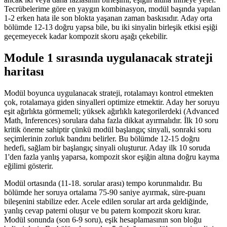
Tecrübelerime göre en yaygın kombinasyon, modül başında yapılan
1-2 erken hata ile son blokta yaşanan zaman baskısıdır. Aday orta
bölümde 12-13 doğru yapsa bile, bu iki sinyalin birleşik etkisi eşiği
geçemeyecek kadar kompozit skoru aşağı çekebilir.
Module 1 sırasında uygulanacak strateji
haritası
Modül boyunca uygulanacak strateji, rotalamayı kontrol etmekten
çok, rotalamaya giden sinyalleri optimize etmektir. Aday her soruyu
eşit ağırlıkta görmemeli; yüksek ağırlıklı kategorilerdeki (Advanced
Math, Inferences) sorulara daha fazla dikkat ayırmalıdır. İlk 10 soru
kritik öneme sahiptir çünkü modül başlangıç sinyali, sonraki soru
seçimlerinin zorluk bandını belirler. Bu bölümde 12-15 doğru
hedefi, sağlam bir başlangıç sinyali oluşturur. Aday ilk 10 soruda
1'den fazla yanlış yaparsa, kompozit skor eşiğin altına doğru kayma
eğilimi gösterir.
Modül ortasında (11-18. sorular arası) tempo korunmalıdır. Bu
bölümde her soruya ortalama 75-90 saniye ayırmak, süre-puanı
bileşenini stabilize eder. Acele edilen sorular art arda geldiğinde,
yanlış cevap paterni oluşur ve bu patern kompozit skoru kırar.
Modül sonunda (son 6-9 soru), eşik hesaplamasının son bloğu