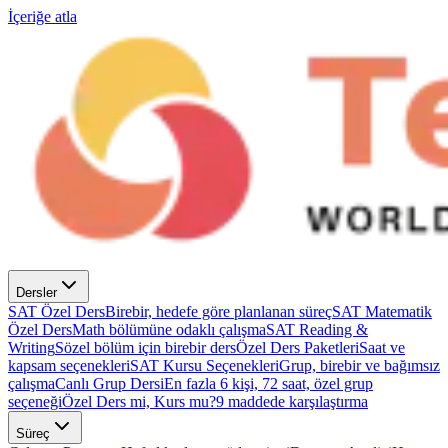
İçeriğe atla
Dersler
SAT Özel Ders
Birebir, hedefe göre planlanan süreç
SAT Matematik
Özel Ders
Math bölümüne odaklı çalışma
SAT Reading &
Writing
Sözel bölüm için birebir ders
Özel Ders Paketleri
Saat ve
kapsam seçenekleri
SAT Kursu Seçenekleri
Grup, birebir ve bağımsız
çalışma
Canlı Grup Dersi
En fazla 6 kişi, 72 saat, özel grup
seçeneği
Özel Ders mi, Kurs mu?
9 maddede karşılaştırma
Süreç