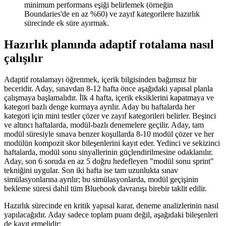
minimum performans eşiği belirlemek (örneğin
Boundaries'de en az %60) ve zayıf kategorilere hazırlık
sürecinde ek süre ayırmak.
Hazırlık planında adaptif rotalama nasıl
çalışılır
Adaptif rotalamayı öğrenmek, içerik bilgisinden bağımsız bir
beceridir. Aday, sınavdan 8-12 hafta önce aşağıdaki yapısal planla
çalışmaya başlamalıdır. İlk 4 hafta, içerik eksiklerini kapatmaya ve
kategori bazlı denge kurmaya ayrılır. Aday bu haftalarda her
kategori için mini testler çözer ve zayıf kategorileri belirler. Beşinci
ve altıncı haftalarda, modül-bazlı denemelere geçilir. Aday, tam
modül süresiyle sınava benzer koşullarda 8-10 modül çözer ve her
modülün kompozit skor bileşenlerini kayıt eder. Yedinci ve sekizinci
haftalarda, modül sonu sinyallerinin güçlendirilmesine odaklanılır.
Aday, son 6 soruda en az 5 doğru hedefleyen "modül sonu sprint"
tekniğini uygular. Son iki hafta ise tam uzunlukta sınav
simülasyonlarına ayrılır; bu simülasyonlarda, modül geçişinin
bekleme süresi dahil tüm Bluebook davranışı birebir taklit edilir.
Hazırlık sürecinde en kritik yapısal karar, deneme analizlerinin nasıl
yapılacağıdır. Aday sadece toplam puanı değil, aşağıdaki bileşenleri
de kayıt etmelidir: