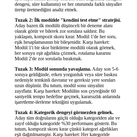
dengesi, süre kullanımı) ve her oturumda farklı sinyaller
üretıp üretmediğini analiz etmek.
Tuzak 2: İlk modülde "kendini test etme" stratejisi.
Aday bazen ilk modülü düşünceli bir deneme alanı
olarak görür ve bilerek zor sorulara saldırır. Bu
yaklaşım, kompozit skoru kırar. Modül 1'de her soru,
eşik hesaplamasının bir bileşenidir. Karşı hareket:
Modül 1'i bir skor biriktirme modülü olarak görmek,
her soruyu eşit ağırlıkta çözmek, rotalama kararını
Modül 2'de zor sorularla bırakmak.
Tuzak 3: Modül sonunda yavaşlama.
Aday son 5-6
soruya geldiğinde, erken yorgunluk veya süre baskısı
nedeniyle temkinli davranır ve gereksiz yere soruları
uzun düşünür. Bu tutum, modül sonu sinyalini
zayıflatır. Karşı hareket: Modülün son çeyreğinde 60
saniyelik tempo hedefine geçmek, kararsızlık anlarında
işaretleme-ilerleme tekniğini uygulamak.
Tuzak 4: Kategorik dengeyi görmezden gelmek.
Aday tüm doğrularını güçlü olduğu kategoriden alır ve
zayıf olduğu kategoride %30 performans gösterir. Bu
tutum, kompozit skoru kırar çünkü kategori ağırlıkları
eşit dağıtılmamıştır. Karşı hareket: Her kategoride