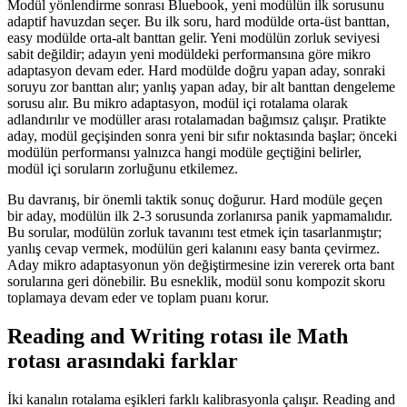
Modül yönlendirme sonrası Bluebook, yeni modülün ilk sorusunu
adaptif havuzdan seçer. Bu ilk soru, hard modülde orta-üst banttan,
easy modülde orta-alt banttan gelir. Yeni modülün zorluk seviyesi
sabit değildir; adayın yeni modüldeki performansına göre mikro
adaptasyon devam eder. Hard modülde doğru yapan aday, sonraki
soruyu zor banttan alır; yanlış yapan aday, bir alt banttan dengeleme
sorusu alır. Bu mikro adaptasyon, modül içi rotalama olarak
adlandırılır ve modüller arası rotalamadan bağımsız çalışır. Pratikte
aday, modül geçişinden sonra yeni bir sıfır noktasında başlar; önceki
modülün performansı yalnızca hangi modüle geçtiğini belirler,
modül içi soruların zorluğunu etkilemez.
Bu davranış, bir önemli taktik sonuç doğurur. Hard modüle geçen
bir aday, modülün ilk 2-3 sorusunda zorlanırsa panik yapmamalıdır.
Bu sorular, modülün zorluk tavanını test etmek için tasarlanmıştır;
yanlış cevap vermek, modülün geri kalanını easy banta çevirmez.
Aday mikro adaptasyonun yön değiştirmesine izin vererek orta bant
sorularına geri dönebilir. Bu esneklik, modül sonu kompozit skoru
toplamaya devam eder ve toplam puanı korur.
Reading and Writing rotası ile Math
rotası arasındaki farklar
İki kanalın rotalama eşikleri farklı kalibrasyonla çalışır. Reading and