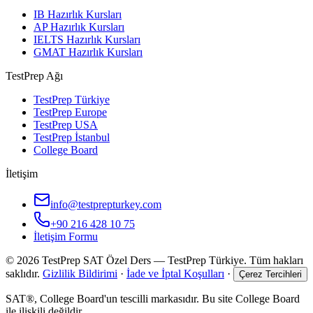
IB Hazırlık Kursları
AP Hazırlık Kursları
IELTS Hazırlık Kursları
GMAT Hazırlık Kursları
TestPrep Ağı
TestPrep Türkiye
TestPrep Europe
TestPrep USA
TestPrep İstanbul
College Board
İletişim
info@testprepturkey.com
+90 216 428 10 75
İletişim Formu
©
2026
TestPrep SAT Özel Ders
—
TestPrep Türkiye
. Tüm hakları
saklıdır.
Gizlilik Bildirimi
·
İade ve İptal Koşulları
·
Çerez Tercihleri
SAT®, College Board'un tescilli markasıdır. Bu site College Board
ile ilişkili değildir.