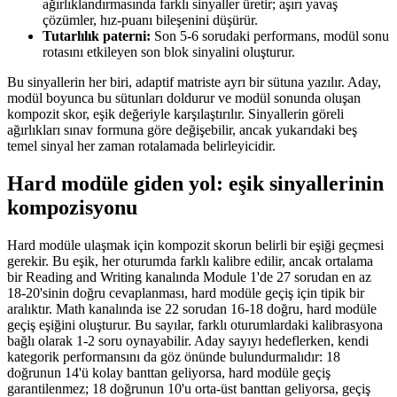
ağırlıklandırmasında farklı sinyaller üretir; aşırı yavaş
çözümler, hız-puanı bileşenini düşürür.
Tutarlılık paterni:
Son 5-6 sorudaki performans, modül sonu
rotasını etkileyen son blok sinyalini oluşturur.
Bu sinyallerin her biri, adaptif matriste ayrı bir sütuna yazılır. Aday,
modül boyunca bu sütunları doldurur ve modül sonunda oluşan
kompozit skor, eşik değeriyle karşılaştırılır. Sinyallerin göreli
ağırlıkları sınav formuna göre değişebilir, ancak yukarıdaki beş
temel sinyal her zaman rotalamada belirleyicidir.
Hard modüle giden yol: eşik sinyallerinin
kompozisyonu
Hard modüle ulaşmak için kompozit skorun belirli bir eşiği geçmesi
gerekir. Bu eşik, her oturumda farklı kalibre edilir, ancak ortalama
bir Reading and Writing kanalında Module 1'de 27 sorudan en az
18-20'sinin doğru cevaplanması, hard modüle geçiş için tipik bir
aralıktır. Math kanalında ise 22 sorudan 16-18 doğru, hard modüle
geçiş eşiğini oluşturur. Bu sayılar, farklı oturumlardaki kalibrasyona
bağlı olarak 1-2 soru oynayabilir. Aday sayıyı hedeflerken, kendi
kategorik performansını da göz önünde bulundurmalıdır: 18
doğrunun 14'ü kolay banttan geliyorsa, hard modüle geçiş
garantilenmez; 18 doğrunun 10'u orta-üst banttan geliyorsa, geçiş