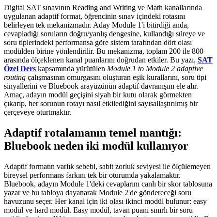
Digital SAT sınavının Reading and Writing ve Math kanallarında
uygulanan adaptif format, öğrencinin sınav içindeki rotasını
belirleyen tek mekanizmadır. Aday Module 1'i bitirdiği anda,
cevapladığı soruların doğru/yanlış dengesine, kullandığı süreye ve
soru tiplerindeki performansa göre sistem tarafından dört olası
modülden birine yönlendirilir. Bu mekanizma, toplam 200 ile 800
arasında ölçeklenen kanal puanlarını doğrudan etkiler. Bu yazı,
SAT
Özel Ders
kapsamında yürütülen
Module 1 to Module 2 adaptive
routing
çalışmasının omurgasını oluşturan eşik kurallarını, soru tipi
sinyallerini ve Bluebook arayüzünün adaptif davranışını ele alır.
Amaç, adayın modül geçişini siyah bir kutu olarak görmekten
çıkarıp, her sorunun rotayı nasıl etkilediğini sayısallaştırılmış bir
çerçeveye oturtmaktır.
Adaptif rotalamanın temel mantığı:
Bluebook neden iki modül kullanıyor
Adaptif formatın varlık sebebi, sabit zorluk seviyesi ile ölçülemeyen
bireysel performans farkını tek bir oturumda yakalamaktır.
Bluebook, adayın Module 1'deki cevaplarını canlı bir skor tablosuna
yazar ve bu tabloya dayanarak Module 2'de göndereceği soru
havuzunu seçer. Her kanal için iki olası ikinci modül bulunur: easy
modül ve hard modül. Easy modül, tavan puanı sınırlı bir soru