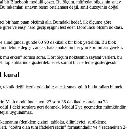
ısal bir Bluebook modülü çözer. Bu ölçüm, müfredat bilgisinin sınav
u rakamlar, sınavın resmi ortalaması değil, sınıf düzeyinin doğal
inci bir ham puan ölçümü alır. Buradaki hedef, ilk ölçüme göre
girer ve easy-hard geçiş eşiğini test eder. Dördüncü ölçüm noktası,
 alındığında, günde 60-90 dakikalık bir blok yeterlidir. Bu blok
ümü lehine değişir; ancak hata analizinin her gün korunması gerekir.
çok mu erken" sorusu sorar. Dört ölçüm noktasının sayısal verileri, bu
 toplantılarında gösterilebilecek somut bir ilerleme göstergesidir.
l kural
r, teknik değil içerik odaklıdır; ancak sınav günü bu kuralları bilmek,
erir. Math modülünde aynı 27 soru 35 dakikadır; ortalama 78
lde Modül 1'deki sorulara geri dönmek, Modül 2'ye geçmeden mümkündür.
atejisi uygulanmaz.
atmanını (denklem çizimi, tablolar, dilimleyici, sürükleme,
pleri, "doğru olan tüm ifadeleri seçin" formatındadır ve 4 seçenekten 2-