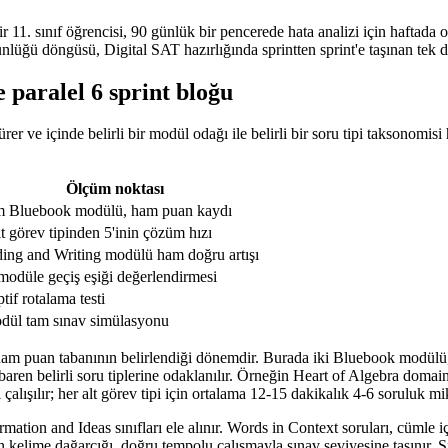
1. sınıf öğrencisi, 90 günlük bir pencerede hata analizi için haftada orta
ünlüğü döngüsü, Digital SAT hazırlığında sprintten sprint'e taşınan tek 
e paralel 6 sprint bloğu
rer ve içinde belirli bir modül odağı ile belirli bir soru tipi taksonomisi
Ölçüm noktası
m Bluebook modülü, ham puan kaydı
lt görev tipinden 5'inin çözüm hızı
ing and Writing modülü ham doğru artışı
modüle geçiş eşiği değerlendirmesi
tif rotalama testi
dül tam sınav simülasyonu
ham puan tabanının belirlendiği dönemdir. Burada iki Bluebook modülü,
ibaren belirli soru tiplerine odaklanılır. Örneğin Heart of Algebra doma
çalışılır; her alt görev tipi için ortalama 12-15 dakikalık 4-6 soruluk mikr
ation and Ideas sınıfları ele alınır. Words in Context soruları, cümle
iken kelime dağarcığı, doğru tempolu çalışmayla sınav seviyesine taşını