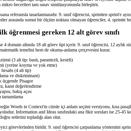
en mikro becerileri tam sınav simülasyonunda birleştirir.
na referansla tasarlanmasıdır. 9. sınıf öğrencisi, sprintten sprint'e aynı 
tler arasında somut bir ölçüm noktası olmayan öğrenciler, 4. sprintte b
 ilk öğrenmesi gereken 12 alt görev sınıfı
 4 domain altında 18 alt görev tipi içerir. 9. sınıf öğrencisi, 12 aylık s
em matematik temelini hem de okuma-anlama çerçevesini kurar.
ü (3 alt tip: basit, parantezli, kesirli)
ümü (yerine koyma ve yok etme)
esabı (4 alt tip)
ama ve diskriminant)
k üçgende Pisagor
mı, kanıt değerlendirme
apısı, bakış açısı
lı tamamlama
 Örneğin Words in Context'in cümle içi anlam seçimi versiyonu, kısa pasaj
 yoludur. Information and Ideas sınıfındaki ana fikir soruları ise 25-45 k
oğru setlerini topladığı alan olur.
ci görevlerinden biridir. 9. sınıf öğrencisi çarpanlama yöntemini sprint