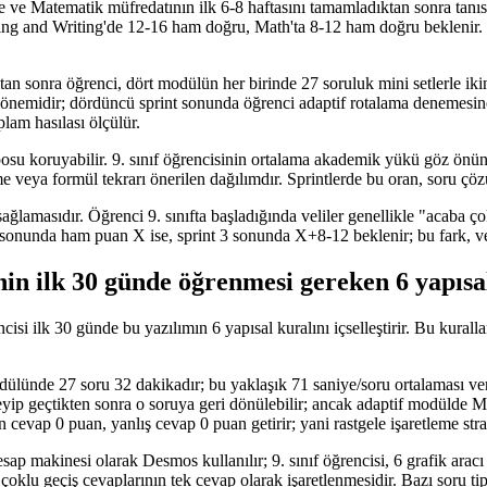
zce ve Matematik müfredatının ilk 6-8 haftasını tamamladıktan sonra tan
ing and Writing'de 12-16 ham doğru, Math'ta 8-12 ham doğru beklenir. B
tan sonra öğrenci, dört modülün her birinde 27 soruluk mini setlerle ik
önemidir; dördüncü sprint sonunda öğrenci adaptif rotalama denemesine 
lam hasılası ölçülür.
posu koruyabilir. 9. sınıf öğrencisinin ortalama akademik yükü göz önüne
e veya formül tekrarı önerilen dağılımdır. Sprintlerde bu oran, soru çöz
ı sağlamasıdır. Öğrenci 9. sınıfta başladığında veliler genellikle "acaba 
 sonunda ham puan X ise, sprint 3 sonunda X+8-12 beklenir; bu fark, veli
sinin ilk 30 günde öğrenmesi gereken 6 yapısa
isi ilk 30 günde bu yazılımın 6 yapısal kuralını içselleştirir. Bu kuralla
dülünde 27 soru 32 dakikadır; bu yaklaşık 71 saniye/soru ortalaması v
aretleyip geçtikten sonra o soruya geri dönülebilir; ancak adaptif modü
 cevap 0 puan, yanlış cevap 0 puan getirir; yani rastgele işaretleme str
akinesi olarak Desmos kullanılır; 9. sınıf öğrencisi, 6 grafik aracı k
çoklu geçiş cevaplarının tek cevap olarak işaretlenmesidir. Bazı soru ti