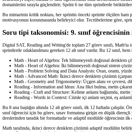
domainlerini sırayla güçlendirir; Sprint 6 ise tüm sprintlerde biriktiril
Bu mimarinin kritik noktası, her sprintin önceki sprintte ölçülen ham pua
motivasyonun korunmasında belirleyici olur. Tecrübelerime göre, sprin
Soru tipi taksonomisi: 9. sınıf öğrencisinin
Digital SAT, Reading and Writing'de toplam 27 görev sınıfı, Math'ta ise
sprintlerde odaklanılması gereken 12 alt sınıf vardır. Bu 12 sınıf, h
Math - Heart of Algebra: Tek bilinmeyenli doğrusal denklem çözüm
Math - Heart of Algebra: İki bilinmeyenli doğrusal sistem çöz
Math - Problem Solving and Data Analysis: Oran, orantı, yüzde h
Math - Advanced Math: İkinci derece denklem çözümü (çarpanl
Math - Geometry and Trigonometry: Üçgen alanı ve çevresi, di
Reading - Information and Ideas: Ana fikri bulma, metin çıkarı
Reading - Craft and Structure: Kelime anlamı bağlamda, metin y
Reading - Words in Context: Cümle içi anlam seçimi, eş anlam
Bu 8 ana başlığın altında 12 alt görev sınıfı, ilk 12 haftada çalışılır.
sınıf öğrencisi için bu görev, sınav formatına girişin en düşük dirençli
derslerinden tanıdık bir formattadır ve adaptif modülde öğrencinin ilk d
Math tarafında, ikinci derece denklem çözümü adaptif modülün belirleyi