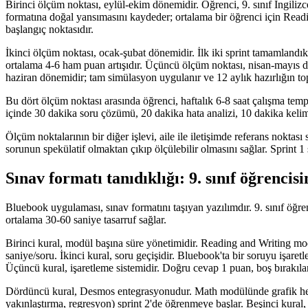
Birinci ölçüm noktası, eylül-ekim dönemidir. Öğrenci, 9. sınıf İngili
formatına doğal yansımasını kaydeder; ortalama bir öğrenci için Read
başlangıç noktasıdır.
İkinci ölçüm noktası, ocak-şubat dönemidir. İlk iki sprint tamamlandık
ortalama 4-6 ham puan artışıdır. Üçüncü ölçüm noktası, nisan-mayıs d
haziran dönemidir; tam simülasyon uygulanır ve 12 aylık hazırlığın top
Bu dört ölçüm noktası arasında öğrenci, haftalık 6-8 saat çalışma tem
içinde 30 dakika soru çözümü, 20 dakika hata analizi, 10 dakika kelim
Ölçüm noktalarının bir diğer işlevi, aile ile iletişimde referans noktas
sorunun spekülatif olmaktan çıkıp ölçülebilir olmasını sağlar. Sprint 1
Sınav formatı tanıdıklığı: 9. sınıf öğrenci
Bluebook uygulaması, sınav formatını taşıyan yazılımdır. 9. sınıf öğrenc
ortalama 30-60 saniye tasarruf sağlar.
Birinci kural, modül başına süre yönetimidir. Reading and Writing mo
saniye/soru. İkinci kural, soru geçişidir. Bluebook'ta bir soruyu iş
Üçüncü kural, işaretleme sistemidir. Doğru cevap 1 puan, boş bırakılan
Dördüncü kural, Desmos entegrasyonudur. Math modülünde grafik hesap m
yakınlaştırma, regresyon) sprint 2'de öğrenmeye başlar. Beşinci kural, 