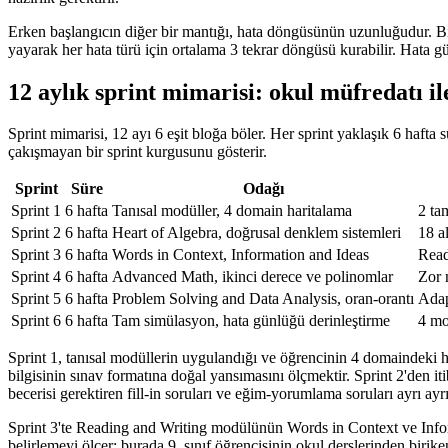
Erken başlangıcın diğer bir mantığı, hata döngüsünün uzunluğudur. Bir 1
yayarak her hata türü için ortalama 3 tekrar döngüsü kurabilir. Hata g
12 aylık sprint mimarisi: okul müfredatı il
Sprint mimarisi, 12 ayı 6 eşit bloğa böler. Her sprint yaklaşık 6 hafta sü
çakışmayan bir sprint kurgusunu gösterir.
Sprint
Süre
Odağı
Sprint 1
6 hafta
Tanısal modüller, 4 domain haritalama
2 ta
Sprint 2
6 hafta
Heart of Algebra, doğrusal denklem sistemleri
18 a
Sprint 3
6 hafta
Words in Context, Information and Ideas
Read
Sprint 4
6 hafta
Advanced Math, ikinci derece ve polinomlar
Zor 
Sprint 5
6 hafta
Problem Solving and Data Analysis, oran-orantı
Adap
Sprint 6
6 hafta
Tam simülasyon, hata günlüğü derinleştirme
4 mo
Sprint 1, tanısal modüllerin uygulandığı ve öğrencinin 4 domaindeki 
bilgisinin sınav formatına doğal yansımasını ölçmektir. Sprint 2'den it
becerisi gerektiren fill-in soruları ve eğim-yorumlama soruları ayrı ayrı 
Sprint 3'te Reading and Writing modülünün Words in Context ve Inform
belirlemeyi ölçer; burada 9. sınıf öğrencisinin okul derslerinden bir