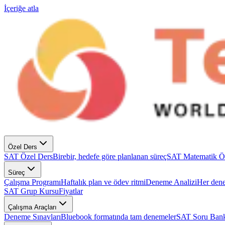
İçeriğe atla
Özel Ders
SAT Özel Ders
Birebir, hedefe göre planlanan süreç
SAT Matematik Ö
Süreç
Çalışma Programı
Haftalık plan ve ödev ritmi
Deneme Analizi
Her dene
SAT Grup Kursu
Fiyatlar
Çalışma Araçları
Deneme Sınavları
Bluebook formatında tam denemeler
SAT Soru Bank