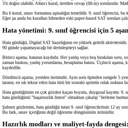
3'ü doğru olabilir. Altıncı kural, üretilen cevap (fill-in) sorularıdır. 
Bu 6 kural, sınav formatına aşinalığın temelidir. 9. sınıf öğrencisi, bu 
Eğer şu anda bu kuralları bilmeden eski paper-based SAT soruları çalış
Hata yönetimi: 9. sınıf öğrencisi için 5 aş
Hata günlüğü, Digital SAT hazırlığının en yüksek getirili aktivitesidir.
90 günde yapamayacağı bir derinleşmeyi sağlar.
Birinci aşama, hatanın kaydıdır. Her yanlış veya boş bırakılan soru, soru
zaman baskısı, yanlış yorumlama, hesaplama hatası. Üçüncü aşama, kök
kaydedilir.
Dördüncü aşama, yeniden üretimdir. Aynı soru tipinden rastgele 5 yeni
taranır, en sık tekrar eden hata türü bir sonraki sprintin odak noktası 
Hata günlüğünün en çok gözden kaçan boyutu, duygusal kayıttır. 9. sını
hata günlüğünü "başarısızlık listesi" olmaktan çıkarıp "ilerleme haritası
Şahsen gözlemim, hata günlüğü tutan 9. sınıf öğrencilerinin 12 ay s
Bu fark, sınav içeriğinin değil öğrenme döngüsünün ürünüdür.
Hazırlık modları ve maliyet-fayda dengesi