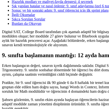
Hazırlık modları ve maliyet-fayda dengesi: 4 seçenek
Sık yapılan hatalar ve nasıl önlenir: 9. sınıf adaylarına özel 6 tu
Sonuç ve bir sonraki adım: 9. sınıf öğrencisi için ilk sprint planı
İlgili Okumalar
Sıkça Sorulan Sorular
Bunları da Okuyun
Digital SAT, College Board tarafından çok aşamalı adaptif bir bilgis
modülden oluşur; her modülde 27 görev bulunur ve Bluebook uygulaması 
aylık bir hazırlık penceresi açar. Aşağıdaki bölümlerde, erken başlang
sınavın kendi terminolojisiyle ele alıyorum.
9. sınıfta başlamanın mantığı: 12 ayda ham
Erken başlangıcın değeri, sınavın içerik dağılımında saklıdır. Digit
Trigonometry. 9. sınıfın sonbahar döneminde bir öğrenci bu dört domain
ayrım, çalışma saatinin verimliliğini ciddi biçimde değiştirir.
Pratikte, bir 9. sınıf öğrencisi ilk 90 günde 6 ila 8 haftalık bir teme
gruptan elde edilen ham doğru sayısı, hangi Words in Context, Inform
soruluk bir Math modülüdür ve öğrencinin 4 domaindeki ham doğru dağıl
Şahsen gözlemim, 9. sınıfın ekim ayında başlayan öğrencilerin haziran
adaptif modülde zaman yönetimi disiplininin ürünüdür. 9. sınıfta öğren
hazırlık gerektirir.