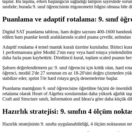
taşınır. Bu taşıma, erken başlangıcın sağladığı tampon sayesinde soru
sınıfıdır; burada 9. sınıf öğrencisinin trigonometri bilgisi olmasa b
Puanlama ve adaptif rotalama: 9. sınıf öğr
Digital SAT puanlama tablosu, ham doğru sayısını 400-1600 bandında
edilen ham puanlar kendi aralıklarında scaled puana çevrilir, ardından
Adaptif rotalama 4 temel mantık kuralı üzerine kuruludur. Birinci kura
1 performansına göre Modül 2'nin easy veya hard rotaya yönlendirilmes
daha fazla puan kaybettirir. Dördüncü kural, toplam scaled puanın her 
Şahsen değerlendirmem şu: 9. sınıf öğrencisi için kritik olan, hard r
öğrenci, modül 2'de 27 sorunun en az 18-20'sini doğru çözmeden yüksek
stabilize eder, sprint 5'te hard rotaya geçiş denemelerine başlar.
Puanlama mantığının 9. sınıf öğrencisine öğretilme biçimi de önemlidir
ortalama olarak Heart of Algebra sorularından daha yüksek ağırlık taş
Craft and Structure sınıfı, Information and Ideas'a göre daha küçük dili
Hazırlık stratejisi: 9. sınıfın 4 ölçüm nokta
Hazırlık stratejisinin 9. sınıfta uygulanabilirliği, 4 ölçüm noktasının 