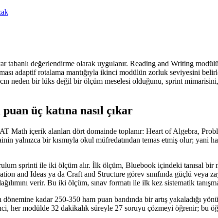
zak
ayar tabanlı değerlendirme olarak uygulanır. Reading and Writing modül
adaptif rotalama mantığıyla ikinci modülün zorluk seviyesini belirler.
ıcın neden bir lüks değil bir ölçüm meselesi olduğunu, sprint mimarisini
 puan üç katına nasıl çıkar
al SAT Math içerik alanları dört domainde toplanır: Heart of Algebra, 
in yalnızca bir kısmıyla okul müfredatından temas etmiş olur; yani hazı
l kurulum sprinti ile iki ölçüm alır. İlk ölçüm, Bluebook içindeki tanısal
ation and Ideas ya da Craft and Structure görev sınıfında güçlü veya za
ımını verir. Bu iki ölçüm, sınav formatı ile ilk kez sistematik tanışma
 dönemine kadar 250-350 ham puan bandında bir artış yakaladığı yönünde
ci, her modülde 32 dakikalık süreyle 27 soruyu çözmeyi öğrenir; bu öğren