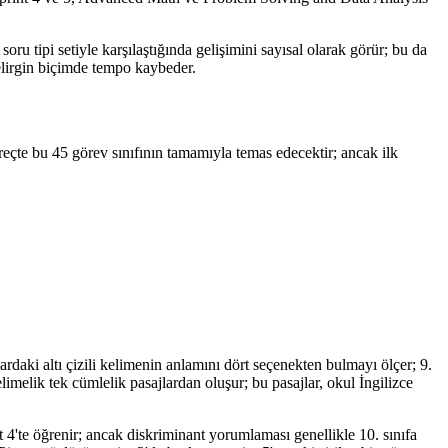
soru tipi setiyle karşılaştığında gelişimini sayısal olarak görür; bu da
elirgin biçimde tempo kaybeder.
üreçte bu 45 görev sınıfının tamamıyla temas edecektir; ancak ilk
lardaki altı çizili kelimenin anlamını dört seçenekten bulmayı ölçer; 9.
elimelik tek cümlelik pasajlardan oluşur; bu pasajlar, okul İngilizce
 4'te öğrenir; ancak diskriminant yorumlaması genellikle 10. sınıfa