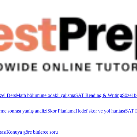
zel Ders
Math bölümüne odaklı çalışma
SAT Reading & Writing
Sözel b
me sonrası yanlış analizi
Skor Planlama
Hedef skor ve yol haritası
SAT P
ası
Konuya göre binlerce soru