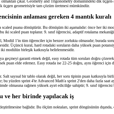
n olmaktan çıkar. Geometry and Trigonometry domainindeki dik üçgen-Pisa
ile dik üçgen geometrisiyle tam çözüm üretmesi mümkündür.
encisinin anlaması gereken 4 mantık kuralı
 scaled puana dönüştürür. Bu dönüşüm iki aşamalıdır: önce her iki mo
 bu iki scaled puan toplanır. 9. sınıf öğrencisi, adaptif rotalama mekani
l, Modül 1'in tüm öğrenciler için benzer zorlukta olmasıdır; burada soru
idir. Üçüncü kural, hard rotadaki soruların daha yüksek puan potansiyel
iki modülün birleşik katkısıyla belirlenmesidir.
otaya geçmeyi garanti etmek değil, easy rotada tüm soruları doğru çözer
 puan elde edemez. Easy rotada ise 22-25 doğru, aynı öğrenci için daha 
. Salt sayısal bir tablo olarak değil, her soru tipinin puan katkısıyla 
ır; bu yüzden sprint 4'te Advanced Math'a sprint 2'den daha fazla saat 
mde olmasına rağmen yüksek ayırt ediciliğe sahiptir; 9. sınıf öğrencisi bu
sı ve her birinde yapılacak iş
netleştirilmesine bağlıdır. Bu ölçüm noktaları, sprint döngüsünün dışında,