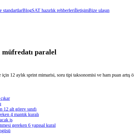
 standartlar
Blog
SAT hazırlık rehberleri
İletişim
Bize ulaşın
l müfredatı paralel
r için 12 aylık sprint mimarisi, soru tipi taksonomisi ve ham puan artış 
 çıkar
u
n 12 alt görev sınıfı
reken 4 mantık kuralı
lacak iş
renmesi gereken 6 yapısal kural
öngüsü