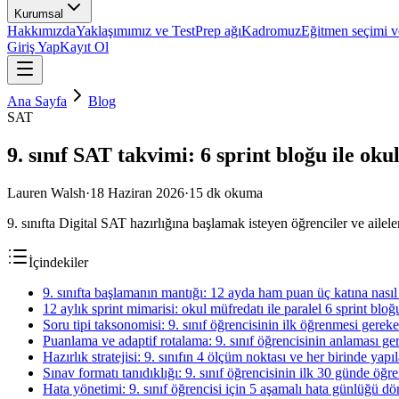
Kurumsal
Hakkımızda
Yaklaşımımız ve TestPrep ağı
Kadromuz
Eğitmen seçimi ve
Giriş Yap
Kayıt Ol
Ana Sayfa
Blog
SAT
9. sınıf SAT takvimi: 6 sprint bloğu ile oku
Lauren Walsh
·
18 Haziran 2026
·
15
dk okuma
9. sınıfta Digital SAT hazırlığına başlamak isteyen öğrenciler ve ailele
İçindekiler
9. sınıfta başlamanın mantığı: 12 ayda ham puan üç katına nasıl
12 aylık sprint mimarisi: okul müfredatı ile paralel 6 sprint bloğ
Soru tipi taksonomisi: 9. sınıf öğrencisinin ilk öğrenmesi gereke
Puanlama ve adaptif rotalama: 9. sınıf öğrencisinin anlaması ge
Hazırlık stratejisi: 9. sınıfın 4 ölçüm noktası ve her birinde yapı
Sınav formatı tanıdıklığı: 9. sınıf öğrencisinin ilk 30 günde öğ
Hata yönetimi: 9. sınıf öğrencisi için 5 aşamalı hata günlüğü d