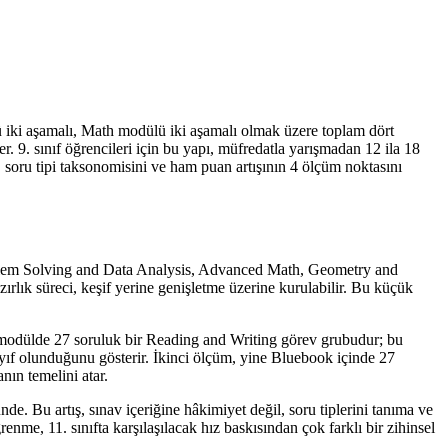
ü iki aşamalı, Math modülü iki aşamalı olmak üzere toplam dört
 9. sınıf öğrencileri için bu yapı, müfredatla yarışmadan 12 ila 18
, soru tipi taksonomisini ve ham puan artışının 4 ölçüm noktasını
Problem Solving and Data Analysis, Advanced Math, Geometry and
rlık süreci, keşif yerine genişletme üzerine kurulabilir. Bu küçük
 bir modülde 27 soruluk bir Reading and Writing görev grubudur; bu
yıf olunduğunu gösterir. İkinci ölçüm, yine Bluebook içinde 27
nın temelini atar.
. Bu artış, sınav içeriğine hâkimiyet değil, soru tiplerini tanıma ve
me, 11. sınıfta karşılaşılacak hız baskısından çok farklı bir zihinsel