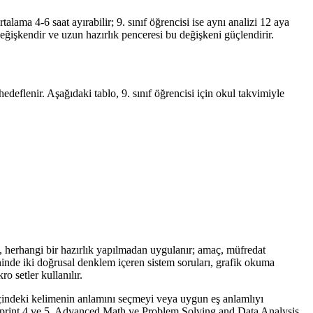
lama 4-6 saat ayırabilir; 9. sınıf öğrencisi ise aynı analizi 12 aya
değişkendir ve uzun hazırlık penceresi bu değişkeni güçlendirir.
 hedeflenir. Aşağıdaki tablo, 9. sınıf öğrencisi için okul takvimiyle
 herhangi bir hazırlık yapılmadan uygulanır; amaç, müfredat
ininde iki doğrusal denklem içeren sistem soruları, grafik okuma
o setler kullanılır.
 içindeki kelimenin anlamını seçmeyi veya uygun eş anlamlıyı
r. Sprint 4 ve 5, Advanced Math ve Problem Solving and Data Analysis