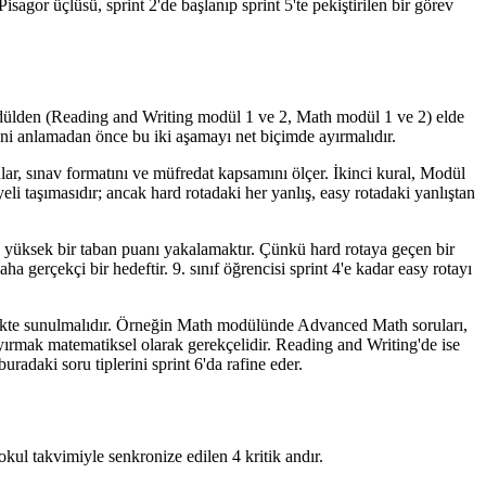
gor üçlüsü, sprint 2'de başlanıp sprint 5'te pekiştirilen bir görev
dülden (Reading and Writing modül 1 ve 2, Math modül 1 ve 2) elde
ğini anlamadan önce bu iki aşamayı net biçimde ayırmalıdır.
lar, sınav formatını ve müfredat kapsamını ölçer. İkinci kural, Modül
i taşımasıdır; ancak hard rotadaki her yanlış, easy rotadaki yanlıştan
ek yüksek bir taban puanı yakalamaktır. Çünkü hard rotaya geçen bir
gerçekçi bir hedeftir. 9. sınıf öğrencisi sprint 4'e kadar easy rotayı
birlikte sunulmalıdır. Örneğin Math modülünde Advanced Math soruları,
ayırmak matematiksel olarak gerekçelidir. Reading and Writing'de ise
radaki soru tiplerini sprint 6'da rafine eder.
 okul takvimiyle senkronize edilen 4 kritik andır.