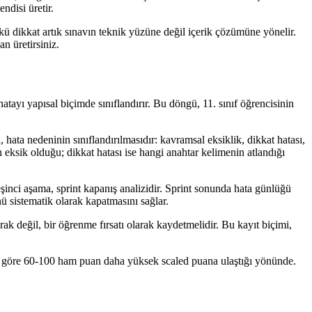
ndisi üretir.
çünkü dikkat artık sınavın teknik yüzüne değil içerik çözümüne yönelir.
n üretirsiniz.
hatayı yapısal biçimde sınıflandırır. Bu döngü, 11. sınıf öğrencisinin
, hata nedeninin sınıflandırılmasıdır: kavramsal eksiklik, dikkat hatası,
eksik olduğu; dikkat hatası ise hangi anahtar kelimenin atlandığı
inci aşama, sprint kapanış analizidir. Sprint sonunda hata günlüğü
ünü sistematik olarak kapatmasını sağlar.
ak değil, bir öğrenme fırsatı olarak kaydetmelidir. Bu kayıt biçimi,
a göre 60-100 ham puan daha yüksek scaled puana ulaştığı yönünde.