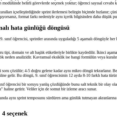
Math modülünde belirli görevlerde seçenek yoktur; öğrenci sayısal cevabı ke
kuralları içselleştirdiğinde sprint ilerlemesi belirgin biçimde hızlanır; 
ıyorsanız, format farkı nedeniyle aynı içerik bilgisinden daha düşük pua
amalı hata günlüğü döngüsü
 9. sınıf öğrencisi, sprintler arasında uyguladığı 5 aşamalı döngüyle her 
 tipi, domain ve alt başlık etiketleriyle birlikte kaydedilir. İkinci aşama
 neden analizidir. Kavramsal eksiklik ise hangi formülün veya kuralın 
 soru çözülür; 4-5 doğru gelene kadar aynı mikro döngü tekrarlanır. Beş
haline gelir. Bu döngü, 9. sınıf öğrencisinin 12 ayda 8-10 farklı hata tür
f öğrencisi bir soruyu yanlış çözdüğünde bunu salt teknik bir olay olar
" haline getirir. Veliler için de somut bir izleme aracı sunar.
onunda aynı sprint temposunu sürdüren ama günlük tutmayan akranların
: 4 seçenek